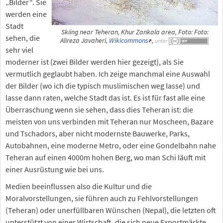
„Bilder“. Sie
werden eine
Stadt
Skiing near Teheran, Khur Zankala area, Foto: Foto:
sehen, die
Alireza Javaheri,
Wikicommons
,
unter
sehr viel
moderner ist (zwei Bilder werden hier gezeigt), als Sie
vermutlich geglaubt haben. Ich zeige manchmal eine Auswahl
der Bilder (wo ich die typisch muslimischen weg lasse) und
lasse dann raten, welche Stadt das ist. Es ist für fast alle eine
Überraschung wenn sie sehen, dass dies Teheran ist: die
meisten von uns verbinden mit Teheran nur Moscheen, Bazare
und Tschadors, aber nicht modernste Bauwerke, Parks,
Autobahnen, eine moderne Metro, oder eine Gondelbahn nahe
Teheran auf einen 4000m hohen Berg, wo man Schi läuft mit
einer Ausrüstung wie bei uns.
Medien beeinflussen also die Kultur und die
Moralvorstellungen, sie führen auch zu Fehlvorstellungen
(Teheran) oder unerfüllbaren Wünschen (Nepal), die letzten oft
unterstützt von einer Wirtschaft, die sich neue Exportmärkte