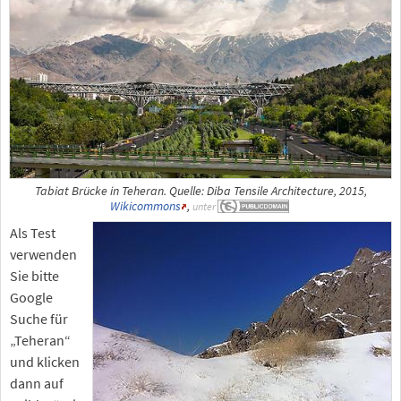
Tabiat Brücke in Teheran. Quelle: Diba Tensile Architecture, 2015,
Wikicommons
,
unter
Als Test
verwenden
Sie bitte
Google
Suche für
„Teheran“
und klicken
dann auf