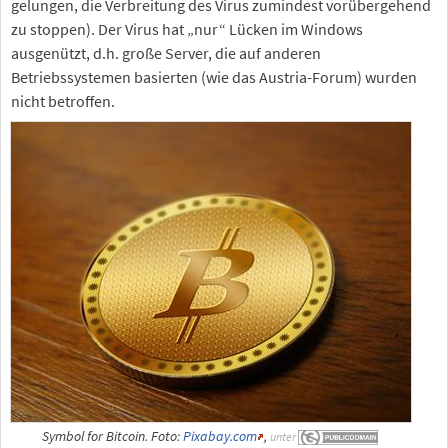
gelungen, die Verbreitung des Virus zumindest vorübergehend
zu stoppen). Der Virus hat „nur“ Lücken im Windows
ausgenützt, d.h. große Server, die auf anderen
Betriebssystemen basierten (wie das Austria-Forum) wurden
nicht betroffen.
Symbol for Bitcoin. Foto:
Pixabay.com
,
unter