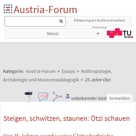
Austria-Forum
Erklaerung zur Suche und weitere
Optionen
Menü
Kategorie:
Austria-Forum
>
Essays
>
Anthropologie,
Archäologie und Museumspädagogik
>
25 Jahre Ötzi
unbekannter Gast
Anmelden
Steigen, schwitzen, staunen: Ötzi schauen
Vor 25 Jahren wurde seine Gletscherleiche