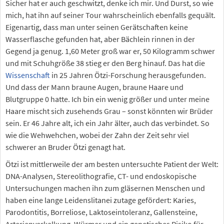
Sicher hat er auch geschwitzt, denke ich mir. Und Durst, so wie
mich, hat ihn auf seiner Tour wahrscheinlich ebenfalls gequält.
Eigenartig, dass man unter seinen Gerätschaften keine
Wasserflasche gefunden hat, aber Bächlein rinnen in der
Gegend ja genug. 1,60 Meter groß war er, 50 Kilogramm schwer
und mit Schuhgröße 38 stieg er den Berg hinauf. Das hat die
Wissenschaft
in 25 Jahren Ötzi-Forschung herausgefunden.
Und dass der Mann braune Augen, braune Haare und
Blutgruppe 0 hatte. Ich bin ein wenig größer und unter meine
Haare mischt sich zusehends Grau – sonst könnten wir Brüder
sein. Er 46 Jahre alt, ich ein Jahr älter, auch das verbindet. So
wie die Wehwehchen, wobei der Zahn der Zeit sehr viel
schwerer an Bruder Ötzi genagt hat.
Ötzi ist mittlerweile der am besten untersuchte Patient der Welt:
DNA-Analysen, Stereolithografie, CT- und endoskopische
Untersuchungen machen ihn zum gläsernen Menschen und
haben eine lange Leidenslitanei zutage gefördert: Karies,
Parodontitis, Borreliose, Laktoseintoleranz, Gallensteine,
Arterienverkalkung, Würmer und ein genetisches Risiko für