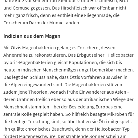
hatte kurz vor seinem Tod Steinbock- und Hirschfleisch, Brot
und Gemüse gegessen. Das Hirschfleisch war offenbar nicht
mehr ganz frisch, denn es enthielt eine Fliegenmade, die
Forscher im Darm der Mumie fanden.
Indizien aus dem Magen
Mit Ötzis Magenbakterien gelang es Forschern, dessen
Ahnenreihe zu rekonstruieren. Das Erbgut seiner „Helicobacter
pylori“-Magenbakterien gleicht Populationen, die sich bis
heute in indischen Menschenmägen ungut bemerkbar machen.
Das legt den Schluss nahe, dass Ötzis Vorfahren aus Asien in
die Alpen eingewandert sind. Die Magenbakterien stützen
zudem jene Theorien, wonach frühe Einwanderer aus Asien –
deren Urahnen freilich ebenso aus der afrikanischen Wiege der
Menschheit stammten – bei der Besiedelung Europas eine
zentrale Rolle gespielt haben. So hilfreich besagte Mikroben für
die heutige Forschung sind, so übel haben sie Ötzi mitgespielt.
Ihn quälte chronisches Bauchweh, denn der Helicobacter-Typ
fördert Magengeschwüre. Der strahlende Sonnenschein am