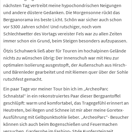
nächsten Tag vertreibt meine hypochondrischen Neigungen
und andere düstere Gedanken. Die Morgensonne rückt das
Bergpanorama ins beste Licht. Schön war sicher auch schon
vor 5300 Jahren schön! Und rutschiger, noch vom
Schlechtwetter des Vortags vereister Fels war zu allen Zeiten
immer schon ein Grund, beim Steigen besonders aufzupassen.
Ötzis Schuhwerk ließ aber für Touren im hochalpinen Gelände
nichts zu wünschen übrig: Der Innenschuh war mit Heu zur
optimalen Isolierung ausgestopft, der Außenschuh aus Hirsch-
und Bärenleder gearbeitet und mit Riemen quer über der Sohle
rutschfest gemacht.
Ein paar Tage vor meiner Tour bin ich im „ArcheoParc
Schnalstal“ in ein rekonstruiertes Paar dieser Bergpantoffel
geschlüpft: warm und komfortabel, das Tragegefühl erinnert an
Heutreten, bei Regen und Schnee ist mir aber meine Goretex-
Ausführung mit Gelbpunktsohle lieber. „ArcheoParc“- Besucher
können sich auch beim Bogenschießen und Feuermachen
versuchen, Garderobe im Fashion- Style Kupfersteinzeit