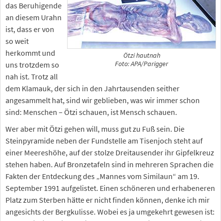
das Beruhigende
an diesem Urahn
ist, dass er von
so weit
herkommt und
Ötzi hautnah
Foto: APA/Parigger
uns trotzdem so
nah ist. Trotz all
dem Klamauk, der sich in den Jahrtausenden seither
angesammelt hat, sind wir geblieben, was wir immer schon
sind: Menschen – Ötzi schauen, ist Mensch schauen.
Wer aber mit Ötzi gehen will, muss gut zu Fuß sein. Die
Steinpyramide neben der Fundstelle am Tisenjoch steht auf
einer Meereshöhe, auf der stolze Dreitausender ihr Gipfelkreuz
stehen haben. Auf Bronzetafeln sind in mehreren Sprachen die
Fakten der Entdeckung des „Mannes vom Similaun“ am 19.
September 1991 aufgelistet. Einen schöneren und erhabeneren
Platz zum Sterben hätte er nicht finden können, denke ich mir
angesichts der Bergkulisse. Wobei es ja umgekehrt gewesen ist: