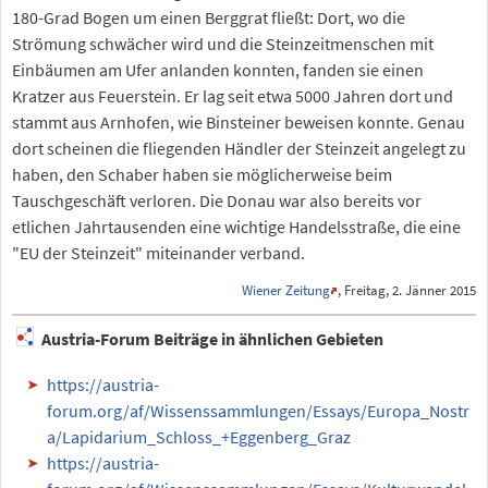
180-Grad Bogen um einen Berggrat fließt: Dort, wo die
Strömung schwächer wird und die Steinzeitmenschen mit
Einbäumen am Ufer anlanden konnten, fanden sie einen
Kratzer aus Feuerstein. Er lag seit etwa 5000 Jahren dort und
stammt aus Arnhofen, wie Binsteiner beweisen konnte. Genau
dort scheinen die fliegenden Händler der Steinzeit angelegt zu
haben, den Schaber haben sie möglicherweise beim
Tauschgeschäft verloren. Die Donau war also bereits vor
etlichen Jahrtausenden eine wichtige Handelsstraße, die eine
"EU der Steinzeit" miteinander verband.
Wiener Zeitung
, Freitag, 2. Jänner 2015
Austria-Forum Beiträge in ähnlichen Gebieten
https://austria-
forum.org/af/Wissenssammlungen/Essays/Europa_Nostr
a/Lapidarium_Schloss_+Eggenberg_Graz
https://austria-