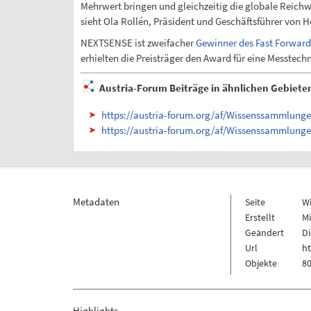
Mehrwert bringen und gleichzeitig die globale Reic
sieht Ola Rollén, Präsident und Geschäftsführer vo
NEXTSENSE ist zweifacher
Gewinner des Fast Forwar
erhielten die Preisträger den Award für eine Messtech
Austria-Forum Beiträge in ähnlichen Gebiete
https://austria-forum.org/af/Wissenssammlung
https://austria-forum.org/af/Wissenssammlun
Metadaten
Seite
W
Erstellt
Mi
Geändert
Di
Url
h
Objekte
80
Highlights