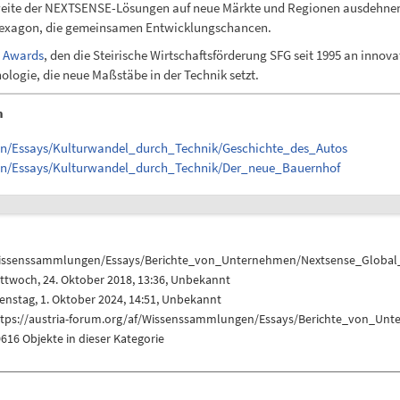
hweite der NEXTSENSE-Lösungen auf neue Märkte und Regionen ausdehnen
n Hexagon, die gemeinsamen Entwicklungschancen.
d Awards
, den die Steirische Wirtschaftsförderung SFG seit 1995 an innov
nologie, die neue Maßstäbe in der Technik setzt.
n
en/Essays/Kulturwandel_durch_Technik/Geschichte_des_Autos
gen/Essays/Kulturwandel_durch_Technik/Der_neue_Bauernhof
issenssammlungen/Essays/Berichte_von_Unternehmen/Nextsense_Global
ttwoch, 24. Oktober 2018, 13:36, Unbekannt
enstag, 1. Oktober 2024, 14:51, Unbekannt
ttps://austria-forum.org/af/Wissenssammlungen/Essays/Berichte_von_Un
616 Objekte in dieser Kategorie