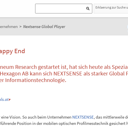
Erklaerung zur Suche 
ternehmen
>
Nextsense Global Player
Happy End
neum Research gestartet ist, hat sich heute als Spezia
 Hexagon AB kann sich NEXTSENSE als starker Global P
der Informationstechnologie.
ls.at
 eine Vision. So auch beim Unternehmen
NEXTSENSE
, das mittlerweile 
führende Position in der mobilen optischen Profilmesstechnik gesichert 