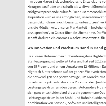
– mit dem klaren Ziel, technologische Entwicklung v
Hexagon das Ruder und schafft als weltweit führende
erfolgsversprechende Zukunft. “Der Zusammenschluss m
Akquisition wird es uns ermöglichen, unsere Innovat
BestandskundInnen noch besser zu unterstützen”, ver
uns die Möglichkeit, unseren Marktanteil in bestehe
anzusprechen“, so Gasser über die Übernahme. Der W
schafft dadurch ein enormes Wachstumspotenzial fü
Wo Innovation und Wachstum Hand in Hand 
Das Grazer Unternehmen für berührungslose Hightech-
Stahlerzeugung ist weltweit tätig und hat seit 2012 se
von 95 Prozent und einem Umsatz von 12 Millionen Eu
Hightech-Unternehmen auf der ganzen Welt vertreten 
die notwendigen Analysewerkzeuge, um Korrekturmaßn
Smart-Factory-Ansatz: das volle Potenzial der Qualit
Leistungsspektrum um den Bereich Automotive Fit and 
sich ganz entscheidend auf die wahrgenommene Qualit
Leistungsspektrum in der Stahl- und Bahnindustrie, wo
Kombination von Sensorik, Software und intelligenter