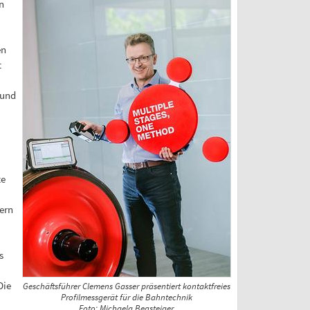
n
en
t
 und
te
ern
s
Die
Geschäftsführer Clemens Gasser präsentiert kontaktfreies
Profilmessgerät für die Bahntechnik
Foto: Michaela Begsteiger