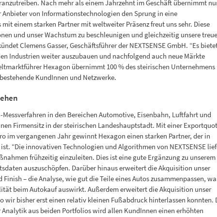
oranzutreiben. Nach mehr als einem Jahrzehnt im Geschäft übernimmt nu
r Anbieter von Informationstechnologien den Sprung in eine
it einem starken Partner mit weltweiter Präsenz freut uns sehr. Diese
ionen und unser Wachstum zu beschleunigen und gleichzeitig unsere treu
kündet Clemens Gasser, Geschäftsführer der NEXTSENSE GmbH. “Es biete
nden Industrien weiter auszubauen und nachfolgend auch neue Märkte
eltmarktführer Hexagon übernimmt 100 % des steirischen Unternehmens
r bestehende KundInnen und Netzwerke.
gehen
Messverfahren in den Bereichen Automotive, Eisenbahn, Luftfahrt und
inen Firmensitz in der steirischen Landeshauptstadt. Mit einer Exportquo
ro im vergangenen Jahr gewinnt Hexagon einen starken Partner, der in
ist. “Die innovativen Technologien und Algorithmen von NEXTSENSE lief
ahmen frühzeitig einzuleiten. Dies ist eine gute Ergänzung zu unserem
ätsdaten auszuschöpfen. Darüber hinaus erweitert die Akquisition unser
Finish – die Analyse, wie gut die Teile eines Autos zusammenpassen, wa
ät beim Autokauf auswirkt. Außerdem erweitert die Akquisition unser
 wir bisher erst einen relativ kleinen Fußabdruck hinterlassen konnten. 
 Analytik aus beiden Portfolios wird allen KundInnen einen erhöhten