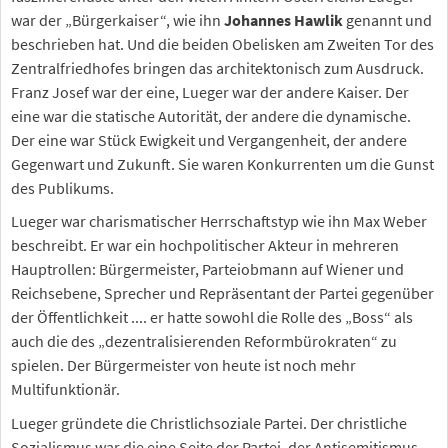
war der „Bürgerkaiser“, wie ihn
Johannes Hawlik
genannt und
beschrieben hat. Und die beiden Obelisken am Zweiten Tor des
Zentralfriedhofes bringen das architektonisch zum Ausdruck.
Franz Josef war der eine, Lueger war der andere Kaiser. Der
eine war die statische Autorität, der andere die dynamische.
Der eine war Stück Ewigkeit und Vergangenheit, der andere
Gegenwart und Zukunft. Sie waren Konkurrenten um die Gunst
des Publikums.
Lueger war charismatischer Herrschaftstyp wie ihn Max Weber
beschreibt. Er war ein hochpolitischer Akteur in mehreren
Hauptrollen: Bürgermeister, Parteiobmann auf Wiener und
Reichsebene, Sprecher und Repräsentant der Partei gegenüber
der Öffentlichkeit .... er hatte sowohl die Rolle des „Boss“ als
auch die des „dezentralisierenden Reformbürokraten“ zu
spielen. Der Bürgermeister von heute ist noch mehr
Multifunktionär.
Lueger gründete die Christlichsoziale Partei. Der christliche
Sozialismus war die eine Seite der Partei, der Antisemitismus