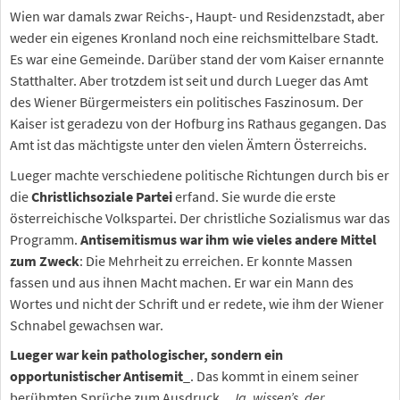
Wien war damals zwar Reichs-, Haupt- und Residenzstadt, aber
weder ein eigenes Kronland noch eine reichsmittelbare Stadt.
Es war eine Gemeinde. Darüber stand der vom Kaiser ernannte
Statthalter. Aber trotzdem ist seit und durch Lueger das Amt
des Wiener Bürgermeisters ein politisches Faszinosum. Der
Kaiser ist geradezu von der Hofburg ins Rathaus gegangen. Das
Amt ist das mächtigste unter den vielen Ämtern Österreichs.
Lueger machte verschiedene politische Richtungen durch bis er
die
Christlichsoziale Partei
erfand. Sie wurde die erste
österreichische Volkspartei. Der christliche Sozialismus war das
Programm.
Antisemitismus war ihm wie vieles andere Mittel
zum Zweck
: Die Mehrheit zu erreichen. Er konnte Massen
fassen und aus ihnen Macht machen. Er war ein Mann des
Wortes und nicht der Schrift und er redete, wie ihm der Wiener
Schnabel gewachsen war.
Lueger war kein pathologischer, sondern ein
opportunistischer Antisemit
_. Das kommt in einem seiner
berühmten Sprüche zum Ausdruck.
„Ja, wissen’s, der