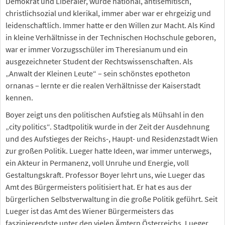
Demokrat und Liberaler, wurde national, antisemitisch,
christlichsozial und klerikal, immer aber war er ehrgeizig und
leidenschaftlich. Immer hatte er den Willen zur Macht. Als Kind
in kleine Verhältnisse in der Technischen Hochschule geboren,
war er immer Vorzugsschüler im Theresianum und ein
ausgezeichneter Student der Rechtswissenschaften. Als
„Anwalt der Kleinen Leute“ – sein schönstes epotheton
ornanas – lernte er die realen Verhältnisse der Kaiserstadt
kennen.
Boyer zeigt uns den politischen Aufstieg als Mühsahl in den
„city politics“. Stadtpolitik wurde in der Zeit der Ausdehnung
und des Aufstieges der Reichs-, Haupt- und Residenzstadt Wien
zur großen Politik. Lueger hatte Ideen, war immer unterwegs,
ein Akteur in Permanenz, voll Unruhe und Energie, voll
Gestaltungskraft. Professor Boyer lehrt uns, wie Lueger das
Amt des Bürgermeisters politisiert hat. Er hat es aus der
bürgerlichen Selbstverwaltung in die große Politik geführt. Seit
Lueger ist das Amt des Wiener Bürgermeisters das
faszinierendste unter den vielen Ämtern Österreichs. Lueger