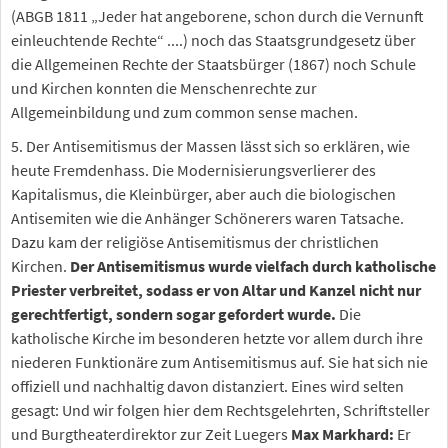
(ABGB 1811 „Jeder hat angeborene, schon durch die Vernunft
einleuchtende Rechte“ ....) noch das Staatsgrundgesetz über
die Allgemeinen Rechte der Staatsbürger (1867) noch Schule
und Kirchen konnten die Menschenrechte zur
Allgemeinbildung und zum common sense machen.
5. Der Antisemitismus der Massen lässt sich so erklären, wie
heute Fremdenhass. Die Modernisierungsverlierer des
Kapitalismus, die Kleinbürger, aber auch die biologischen
Antisemiten wie die Anhänger Schönerers waren Tatsache.
Dazu kam der religiöse Antisemitismus der christlichen
Kirchen.
Der Antisemitismus wurde vielfach durch katholische
Priester verbreitet, sodass er von Altar und Kanzel nicht nur
gerechtfertigt, sondern sogar gefordert wurde.
Die
katholische Kirche im besonderen hetzte vor allem durch ihre
niederen Funktionäre zum Antisemitismus auf. Sie hat sich nie
offiziell und nachhaltig davon distanziert. Eines wird selten
gesagt: Und wir folgen hier dem Rechtsgelehrten, Schriftsteller
und Burgtheaterdirektor zur Zeit Luegers
Max Markhard:
Er