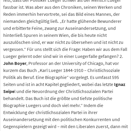
fest, dass der Politiker Lueger schwer als der Mensch Lueger
fassbar ist. Was aber aus den Chroniken, seinen Werken und
Reden immerhin hervortrete, sei das Bild eines Mannes, der
niemanden gleichgültig ließ. „Er hatte glühende Bewunderer
und erbitterte Feine, zwang zur Auseinandersetzung, und
hinterließ Spuren in seinem Wien, die bis heute nicht
auszulöschen sind, er war nicht zu übersehen und ist nicht zu
vergessen.“ Für uns stellt sich die Frage: Haben wir aus dem Fall
Lueger gelernt oder sind wir in einer Luegerfalle gefangen? 2.
John Boyer
, Professor an der University of Chicago, hat vor
kurzem das Buch „Karl Lueger 1844-1910 – Christlichsoziale
Politik als Beruf. Eine Biographie“ vorgelegt. Es umfasst 595
Seiten und ist in acht Kapitel gegliedert, wobei das letzte
Ignaz
Seipe
l und die Neuordnung der Christlichsozialen Partei
behandelt. Das Buch ist die größte und tiefste politische
Biographie Luegers und doch viel mehr.“ Indem die
Entwicklung der christlichsozialen Partei in ihrer
Auseinandersetzung mit den politischen Konkurrenten und
Gegenspielern gezeigt wird – mit den Liberalen zuerst, dann mit