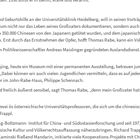
d Geburtshilfe an der Universitätsklinik Heidelberg, will in seinen Vor
m nicht nur das Leben seines Großvaters dokumentieren, sondern auch z
o 350.000 Chinesen von den Japanern getötet wurden, und dem japanisch
rst durch das Ernstnehmen der Opfer, hofft Thomas Rabe, kann ein Vol
dem Politikwissenschaftler Andreas Maislinger gegründeten Auslandsdiens
g, heute ein Museum mit einer permanenten Ausstellung, betreuen jung
„Dabei können wir auch vielen Jugendlichen vermitteln, dass es auf jed
ner im John-Rabe-Haus, Philippe Schennach.
ind freilich äußerst sensibel, sagt Thomas Rabe, „denn mein Großvater 
ei ös österreichische Universitätsprofessoren, die sich um die chinesis
Trappl.
wig-Boltzmann- Institut für China- und Südostasienforschung und seit 1971
ische Kultur und Völkerrechtsauffassung näherzubringen. Richard Trappl, 
 Kaminski fließend Mandarin, initiierte viele Kooperations-Projekte mit C