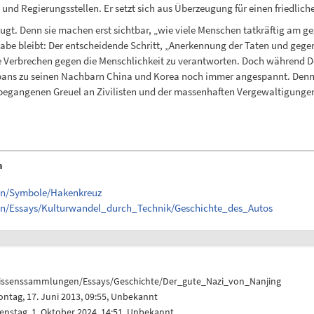
und Regierungsstellen. Er setzt sich aus Überzeugung für einen friedliche
eugt. Denn sie machen erst sichtbar, „wie viele Menschen tatkräftig am g
be bleibt: Der entscheidende Schritt, „Anerkennung der Taten und gegen
 Verbrechen gegen die Menschlichkeit zu verantworten. Doch während De
pans zu seinen Nachbarn China und Korea noch immer angespannt. Denn an
e begangenen Greuel an Zivilisten und der massenhaften Vergewaltigungen
n
gen/Symbole/Hakenkreuz
en/Essays/Kulturwandel_durch_Technik/Geschichte_des_Autos
issenssammlungen/Essays/Geschichte/Der_gute_Nazi_von_Nanjing
ntag, 17. Juni 2013, 09:55, Unbekannt
enstag, 1. Oktober 2024, 14:51, Unbekannt