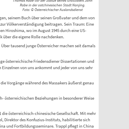
Thomas Rabe vor der Statue seines Großvaters John
Rabe in der ostchinesischen Stadt Nanjing.
Foto: © Österreichischer Auslandsdienst
trägen, seinem Buch über seinen Großvater und dem von
ur Völkerverständigung beitragen. Sein Traum: Eine
en Hiroshima, wo im August 1945 durch eine US-
k über die eigene Rolle nachdenken.
t. Über tausend junge Österreicher machen seit damals
e österreichische Friedensdiener Dissertationen und
en Einzelnen von uns ankommt und jeder von uns sehr
hat die Vorgänge während des Massakers äußerst genau
ch- österreichischen Beziehungen in besonderer Weise
 die österreichisch-chinesische Gesellschaft. Mit mehr
Direktor des Konfuzius-Instituts, habilitierte sich
hina und Fortbildungsseminare. Trappl pflegt in China