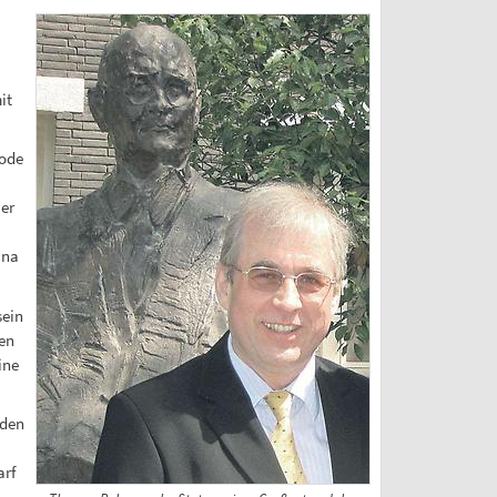
it
sode
 er
ina
sein
en
ine
rden
arf