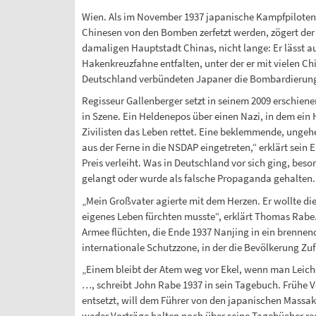
Wien. Als im November 1937 japanische Kampfpiloten
Chinesen von den Bomben zerfetzt werden, zögert der
damaligen Hauptstadt Chinas, nicht lange: Er lässt a
Hakenkreuzfahne entfalten, unter der er mit vielen C
Deutschland verbündeten Japaner die Bombardierung 
Regisseur Gallenberger setzt in seinem 2009 erschien
in Szene. Ein Heldenepos über einen Nazi, in dem ein
Zivilisten das Leben rettet. Eine beklemmende, ungehe
aus der Ferne in die NSDAP eingetreten,“ erklärt sei
Preis verleiht. Was in Deutschland vor sich ging, beson
gelangt oder wurde als falsche Propaganda gehalten.
„Mein Großvater agierte mit dem Herzen. Er wollte di
eigenes Leben fürchten musste“, erklärt Thomas Rabe
Armee flüchten, die Ende 1937 Nanjing in ein brennend
internationale Schutzzone, in der die Bevölkerung Zuf
„Einem bleibt der Atem weg vor Ekel, wenn man Leic
…, schreibt John Rabe 1937 in sein Tagebuch. Frühe 
entsetzt, will dem Führer von den japanischen Massake
weder Vorträge halten noch über seine Tagebücher rede