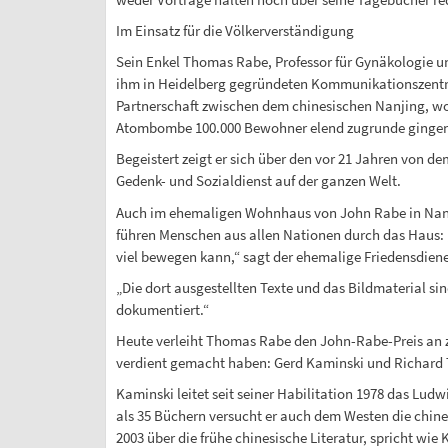
Im Einsatz für die Völkerverständigung
Sein Enkel Thomas Rabe, Professor für Gynäkologie un
ihm in Heidelberg gegründeten Kommunikationszentru
Partnerschaft zwischen dem chinesischen Nanjing, w
Atombombe 100.000 Bewohner elend zugrunde gingen. E
Begeistert zeigt er sich über den vor 21 Jahren von 
Gedenk- und Sozialdienst auf der ganzen Welt.
Auch im ehemaligen Wohnhaus von John Rabe in Nanjin
führen Menschen aus allen Nationen durch das Haus: 
viel bewegen kann,“ sagt der ehemalige Friedensdie
„Die dort ausgestellten Texte und das Bildmaterial s
dokumentiert.“
Heute verleiht Thomas Rabe den John-Rabe-Preis an zw
verdient gemacht haben: Gerd Kaminski und Richard 
Kaminski leitet seit seiner Habilitation 1978 das Lud
als 35 Büchern versucht er auch dem Westen die chines
2003 über die frühe chinesische Literatur, spricht wie