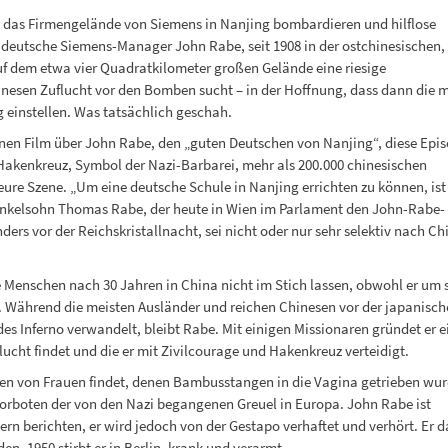
 das Firmengelände von Siemens in Nanjing bombardieren und hilflose
 deutsche Siemens-Manager John Rabe, seit 1908 in der ostchinesischen,
uf dem etwa vier Quadratkilometer großen Gelände eine riesige
hinesen Zuflucht vor den Bomben sucht – in der Hoffnung, dass dann die m
einstellen. Was tatsächlich geschah.
enen Film über John Rabe, den „guten Deutschen von Nanjing“, diese Epi
 Hakenkreuz, Symbol der Nazi-Barbarei, mehr als 200.000 chinesischen
ure Szene. „Um eine deutsche Schule in Nanjing errichten zu können, ist
n Enkelsohn Thomas Rabe, der heute in Wien im Parlament den John-Rabe-
ders vor der Reichskristallnacht, sei nicht oder nur sehr selektiv nach Ch
e Menschen nach 30 Jahren in China nicht im Stich lassen, obwohl er um 
. Während die meisten Ausländer und reichen Chinesen vor der japanisch
es Inferno verwandelt, bleibt Rabe. Mit einigen Missionaren gründet er e
lucht findet und die er mit Zivilcourage und Hakenkreuz verteidigt.
hen von Frauen findet, denen Bambusstangen in die Vagina getrieben wu
Vorboten der von den Nazi begangenen Greuel in Europa. John Rabe ist
rn berichten, er wird jedoch von der Gestapo verhaftet und verhört. Er d
n. 1950 stirbt er in Berlin, krank und verarmt.