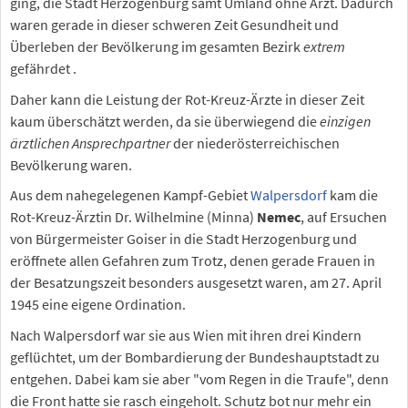
ging, die Stadt Herzogenburg samt Umland ohne Arzt. Dadurch
waren gerade in dieser schweren Zeit Gesundheit und
Überleben der Bevölkerung im gesamten Bezirk
extrem
gefährdet .
Daher kann die Leistung der Rot-Kreuz-Ärzte in dieser Zeit
kaum überschätzt werden, da sie überwiegend die
einzigen
ärztlichen Ansprechpartner
der niederösterreichischen
Bevölkerung waren.
Aus dem nahegelegenen Kampf-Gebiet
Walpersdorf
kam die
Rot-Kreuz-Ärztin Dr. Wilhelmine (Minna)
Nemec
, auf Ersuchen
von Bürgermeister Goiser in die Stadt Herzogenburg und
eröffnete allen Gefahren zum Trotz, denen gerade Frauen in
der Besatzungszeit besonders ausgesetzt waren, am 27. April
1945 eine eigene Ordination.
Nach Walpersdorf war sie aus Wien mit ihren drei Kindern
geflüchtet, um der Bombardierung der Bundeshauptstadt zu
entgehen. Dabei kam sie aber "vom Regen in die Traufe", denn
die Front hatte sie rasch eingeholt. Schutz bot nur mehr ein