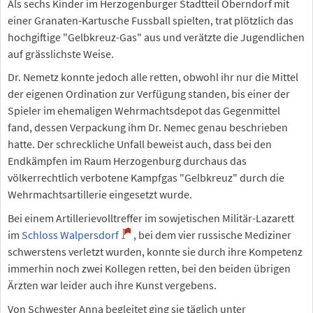
Als sechs Kinder im Herzogenburger Stadtteil Oberndorf mit
einer Granaten-Kartusche Fussball spielten, trat plötzlich das
hochgiftige "Gelbkreuz-Gas" aus und verätzte die Jugendlichen
auf grässlichste Weise.
Dr. Nemetz konnte jedoch alle retten, obwohl ihr nur die Mittel
der eigenen Ordination zur Verfügung standen, bis einer der
Spieler im ehemaligen Wehrmachtsdepot das Gegenmittel
fand, dessen Verpackung ihm Dr. Nemec genau beschrieben
hatte. Der schreckliche Unfall beweist auch, dass bei den
Endkämpfen im Raum Herzogenburg durchaus das
völkerrechtlich verbotene Kampfgas "Gelbkreuz" durch die
Wehrmachtsartillerie eingesetzt wurde.
Bei einem Artillerievolltreffer im sowjetischen Militär-Lazarett
im
Schloss Walpersdorf
, bei dem vier russische Mediziner
schwerstens verletzt wurden, konnte sie durch ihre Kompetenz
immerhin noch zwei Kollegen retten, bei den beiden übrigen
Ärzten war leider auch ihre Kunst vergebens.
Von Schwester Anna begleitet ging sie täglich unter