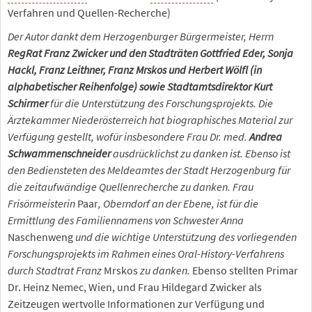
Verfahren und Quellen-Recherche)
Der Autor dankt dem Herzogenburger Bürgermeister, Herrn
RegRat Franz Zwicker und den Stadträten Gottfried Eder, Sonja
Hackl, Franz Leithner, Franz Mrskos und Herbert Wölfl (in
alphabetischer Reihenfolge) sowie Stadtamtsdirektor Kurt
Schirmer
für die Unterstützung des Forschungsprojekts. Die
Ärztekammer Niederösterreich hat biographisches Material zur
Verfügung gestellt, wofür insbesondere Frau Dr. med.
Andrea
Schwammenschneider
ausdrücklichst zu danken ist. Ebenso ist
den Bediensteten des Meldeamtes der Stadt Herzogenburg für
die zeitaufwändige Quellenrecherche zu danken. Frau
Frisörmeisterin
Paar
, Oberndorf an der Ebene, ist für die
Ermittlung des Familiennamens von Schwester Anna
Naschenweng
und die wichtige Unterstützung des vorliegenden
Forschungsprojekts im Rahmen eines Oral-History-Verfahrens
durch Stadtrat Franz
Mrskos
zu danken.
Ebenso stellten Primar
Dr. Heinz Nemec, Wien, und Frau Hildegard Zwicker als
Zeitzeugen wertvolle Informationen zur Verfügung und