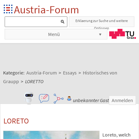
Austria-Forum
Erklaerung zur Suche und weitere
Optionen
Menü
Kategorie:
Austria-Forum
>
Essays
>
Historisches von
Graupp
>
LORETTO
unbekannter Gast
Anmelden
LORETO
Loreto, welch