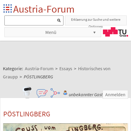
Austria-Forum
Erklaerung zur Suche und weitere
Optionen
Menü
Kategorie:
Austria-Forum
>
Essays
>
Historisches von
Graupp
>
PÖSTLINGBERG
unbekannter Gast
Anmelden
PÖSTLINGBERG