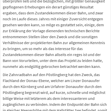
überprüfen ließ und die bezüglichen, mit größter Genauigkeit
gepflogenen Erhebungen ein derart günstiges Resultat
ergaben, dass dem Zustandekommen dieser Bahn, und zwar
noch im Laufe dieses Jahres mit einiger Zuversicht entgegen
gesehen werden kann, so möge es gestattet sein, einige, dem
zur Erklärung der Vorlage dienenden technischen Berichte
entnommenen Stellen über den Zweck und die sonstigen
Verhältnisse der projektierten Bahn zur allgemeinen Kenntnis
zu bringen, um so mehr als das Interesse für das
Zustandekommen dieser Bahn allseits ein reges ist und der
Bann von Vorurteilen, unter dem das Projekt zu leiden hatte,
nunmehr als endgültig gebrochen betrachtet werden kann.
Die Zahnradbahn auf den Pöstlingberg hat den Zweck, das
Flachland der Donau-Ebene, welcher am Linzer Donauufer
durch den Kürnberg und am Urfahrer Donauufer durch den
Pöstlingberg begrenzt wird, auf kurze, schnelle und möglichst
billige Weise mit letzterem als dem interessanteren und
zugänglichen zu verbinden. Indem der Endpunkt der Bahn sich
in gleicher Meereshöhe mit dem Hallstätter See befindet, somit