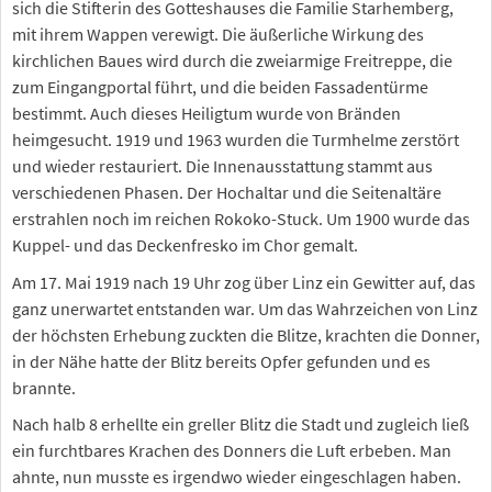
sich die Stifterin des Gotteshauses die Familie Starhemberg,
mit ihrem Wappen verewigt. Die äußerliche Wirkung des
kirchlichen Baues wird durch die zweiarmige Freitreppe, die
zum Eingangportal führt, und die beiden Fassadentürme
bestimmt. Auch dieses Heiligtum wurde von Bränden
heimgesucht. 1919 und 1963 wurden die Turmhelme zerstört
und wieder restauriert. Die Innenausstattung stammt aus
verschiedenen Phasen. Der Hochaltar und die Seitenaltäre
erstrahlen noch im reichen Rokoko-Stuck. Um 1900 wurde das
Kuppel- und das Deckenfresko im Chor gemalt.
Am 17. Mai 1919 nach 19 Uhr zog über Linz ein Gewitter auf, das
ganz unerwartet entstanden war. Um das Wahrzeichen von Linz
der höchsten Erhebung zuckten die Blitze, krachten die Donner,
in der Nähe hatte der Blitz bereits Opfer gefunden und es
brannte.
Nach halb 8 erhellte ein greller Blitz die Stadt und zugleich ließ
ein furchtbares Krachen des Donners die Luft erbeben. Man
ahnte, nun musste es irgendwo wieder eingeschlagen haben.