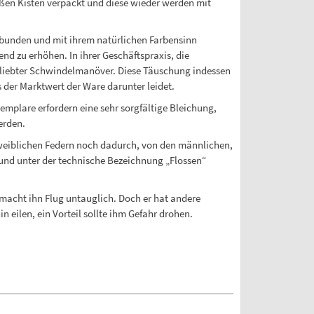
ßen Kisten verpackt und diese wieder werden mit
gebunden und mit ihrem natürlichen Farbensinn
d zu erhöhen. In ihrer Geschäftspraxis, die
eliebter Schwindelmanöver. Diese Täuschung indessen
s der Marktwert der Ware darunter leidet.
mplare erfordern eine sehr sorgfältige Bleichung,
erden.
 weiblichen Federn noch dadurch, von den männlichen,
und unter der technische Bezeichnung „Flossen“
, macht ihn Flug untauglich. Doch er hat andere
 eilen, ein Vorteil sollte ihm Gefahr drohen.