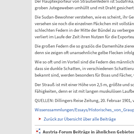
Der Hauptexporteur von Straußenfedern ist Südafrika
groben Jutegeweben umhüllt und mit Draht gesichert.
Die Sudan-Bewohner verstehen, wie es scheint, ihr Ge
versehen sie noch die einzelnen Päckchen mit vollstä
schlechten Federn in der Mitte der Bündel zu verber
verliert im Laufe der Zeit ihren Nutzen für die Expor
Die großen Federn die so graziös die Damenhüte zier
denn sie zeigen oft unansehnliche gelbe Flecken info
Wie so oft und im Vorteil sind die Federn des männli
dass sie dunkle Schatten, in verschiedenen Schattier
bekannt sind, werden besonders für Boas und Fächer, 
Der Strauß ist mit einer Höhe von 2,5 m, größte und s
Fähigkeiten, denn er ist mit langen muskulösen Laufbe
QUELLEN: Dillingers Reise Zeitung, 20. Februar 1901,
Wissenssammlungen/Essays/Historisches_von_Grau
Zurück zur Übersicht über alle Beiträge
Austria-Forum Beiträge in ähnlichen Gebiete