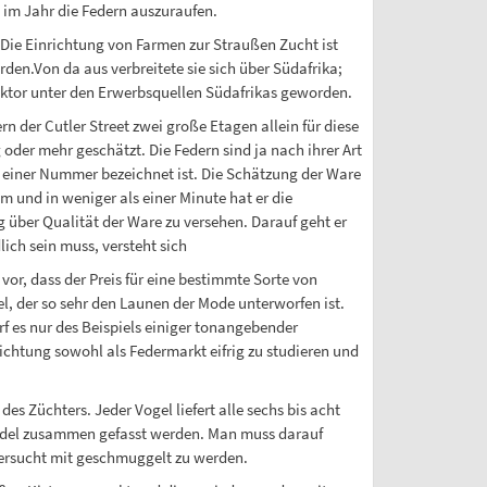
 im Jahr die Federn auszuraufen.
 Die Einrichtung von Farmen zur Straußen Zucht ist
rden.Von da aus verbreitete sie sich über Südafrika;
Faktor unter den Erwerbsquellen Südafrikas geworden.
der Cutler Street zwei große Etagen allein für diese
oder mehr geschätzt. Die Federn sind ja nach ihrer Art
t einer Nummer bezeichnet ist. Die Schätzung der Ware
 und in weniger als einer Minute hat er die
 über Qualität der Ware zu versehen. Darauf geht er
lich sein muss, versteht sich
r, dass der Preis für eine bestimmte Sorte von
l, der so sehr den Launen der Mode unterworfen ist.
 es nur des Beispiels einiger tonangebender
ichtung sowohl als Federmarkt eifrig zu studieren und
es Züchters. Jeder Vogel liefert alle sechs bis acht
Bündel zusammen gefasst werden. Man muss darauf
versucht mit geschmuggelt zu werden.