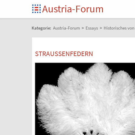
Austria-Forum
Kategorie:
Austria-Forum
>
Essays
>
Historisches vo
STRAUSSENFEDERN