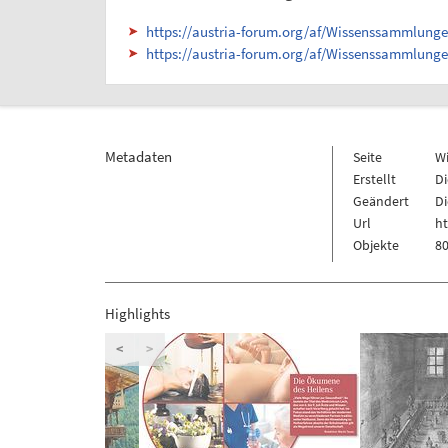
https://austria-forum.org/af/Wissenssammlung
https://austria-forum.org/af/Wissenssammlung
Metadaten
Seite
W
Erstellt
Di
Geändert
Di
Url
h
Objekte
80
Highlights
<
>