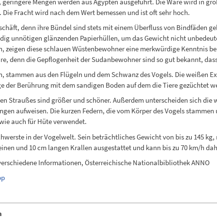
, geringere Mengen werden aus Ägypten ausgeführt. Die Ware wird in gro
 Die Fracht wird nach dem Wert bemessen und ist oft sehr hoch.
schäft, denn ihre Bündel sind stets mit einem Überfluss von Bindfäden 
ndig unnötigen glänzenden Papierhüllen, um das Gewicht nicht unbedeuten
gen, zeigen diese schlauen Wüstenbewohner eine merkwürdige Kenntnis b
teure, denn die Gepflogenheit der Sudanbewohner sind so gut bekannt, das
en, stammen aus den Flügeln und dem Schwanz des Vogels. Die weißen Exe
lge der Berührung mit dem sandigen Boden auf dem die Tiere gezüchtet w
chen Straußes sind größer und schöner. Außerdem unterscheiden sich die
ungen aufweisen. Die kurzen Federn, die vom Körper des Vogels stammen 
wie auch für Hüte verwendet.
chwerste in der Vogelwelt. Sein beträchtliches Gewicht von bis zu 145 kg
inen und 10 cm langen Krallen ausgestattet und kann bis zu 70 km/h dahin
 verschiedene Informationen, Österreichische Nationalbibliothek ANNO
pp
n