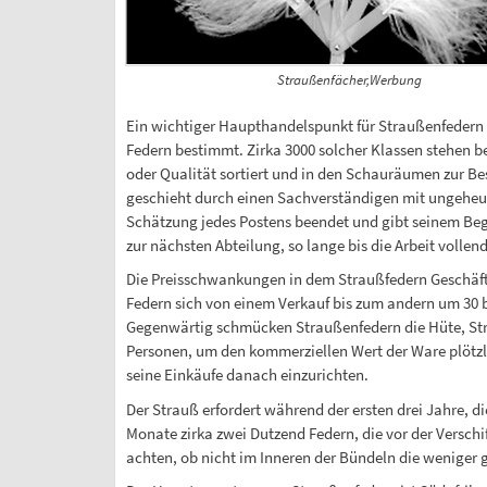
Straußenfächer,Werbung
Ein wichtiger Haupthandelspunkt für Straußenfedern i
Federn bestimmt. Zirka 3000 solcher Klassen stehen be
oder Qualität sortiert und in den Schauräumen zur Be
geschieht durch einen Sachverständigen mit ungeheure
Schätzung jedes Postens beendet und gibt seinem Begl
zur nächsten Abteilung, so lange bis die Arbeit vollen
Die Preisschwankungen in dem Straußfedern Geschäft 
Federn sich von einem Verkauf bis zum andern um 30 b
Gegenwärtig schmücken Straußenfedern die Hüte, Strau
Personen, um den kommerziellen Wert der Ware plötzlic
seine Einkäufe danach einzurichten.
Der Strauß erfordert während der ersten drei Jahre, die
Monate zirka zwei Dutzend Federn, die vor der Versch
achten, ob nicht im Inneren der Bündeln die weniger