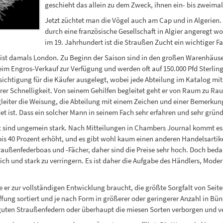
geschieht das allein zu dem Zweck, ihnen ein- bis zweimal
Jetzt züchtet man die Vögel auch am Cap und in Algerien.
durch eine französische Gesellschaft in Algier angeregt wo
im 19. Jahrhundert ist die Straußen Zucht ein wichtiger 
st damals London. Zu Beginn der Saison sind in den großen Warenhäusern 
im Engros-Verkauf zur Verfügung und werden oft auf 150.000 Pfd Sterling 
sichtigung für die Käufer ausgelegt, wobei jede Abteilung im Katalog mi
r Schnelligkeit. Von seinem Gehilfen begleitet geht er von Raum zu Raum
eiter die Weisung, die Abteilung mit einem Zeichen und einer Bemerkung
det ist. Dass ein solcher Mann in seinem Fach sehr erfahren und sehr gründ
sind ungemein stark. Nach Mitteilungen in Chambers Journal kommt es vo
is 40 Prozent erhöht, und es gibt wohl kaum einen anderen Handelsartike
ßenfederboas und -Fächer, daher sind die Preise sehr hoch. Doch bedarf
h und stark zu verringern. Es ist daher die Aufgabe des Händlers, Moder
 er zur vollständigen Entwicklung braucht, die größte Sorgfalt von Seite d
iffung sortiert und je nach Form in größerer oder geringerer Anzahl in 
 guten Straußenfedern oder überhaupt die miesen Sorten verborgen und 