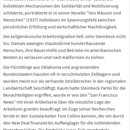
kollektiven Mechanismen der Solidarität und Mobilisierung
schilderte, porträtierte er in seiner Novelle "Von Mäusen und
Menschen" (1937) Individuen im Spannungsfeld zwischen
persönlicher Erfüllung und wirtschaftlicher Machtlosigkeit.
Die zeitgenössische Arbeitsmigration ließ John Steinbeck nicht
los. Damals zwangen Staubstürme hunderttausende
Menschen, ihre Bauernhöfe und Betriebe im amerikanischen
Westen zu verlassen und nach Kalifornien zu ziehen.
Die Flüchtlinge aus Oklahoma und angrenzenden
Bundesstaaten hausten oft in verschmutzten Zeltlagern und
wurden meist nur als verhasste Streikbrecher in der regionalen
Landwirtschaft beschäftigt. Kaum hatte Steinbeck Partei für die
Benachteiligten ergriffen, wurde er von den "San Francisco
News" mit einer Artikelserie über die missliche Lage der
Arbeitsmi-granten beauftragt. Im Zuge seiner Recherchen
lernte er den Sozialarbeiter Tom Collins kennen, der ein durch
den New Deal finanziertes Auffanglager für die notleidenden
Menschen leitete. Die Eindrücke jener Zeit verarbeitete