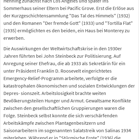
Henning zunächst nach Los Angeles und später ins
Sommerhaus seiner Eltern bei Pacific Grove. Erst die Erlöse aus
der Kurzgeschichtensammlung "Das Tal des Himmels" (1932)
und den Romanen "Der fremde Gott" (1933) und "Tortilla Flat"
(1935) ermöglichten es den beiden, ein Haus bei Monterey zu
erwerben.
Die Auswirkungen der Weltwirtschaftskrise in den 1930er
Jahren führten bei John Steinbeck zur Politisierung. Auf
Anregung seiner Ehefrau, die ab 1933 als Sekretärin für ein
unter Präsident Franklin D. Roosevelt eingerichtetes
Emergency-Relief-Programm arbeitete, verfolgte er die
katastrophalen ökonomischen und sozialen Entwicklungen der
Depres- sionszeit. Arbeitslosigkeit brachte weiten
Bevölkerungsteilen Hunger und Armut. Gewaltsame Konflikte
zwischen den gesellschaftlichen Gruppierungen waren die
Folge. Steinbeck selbst konnte die sich verschärfenden
Arbeitskämpfe zwischen Plantagenbesitzern und
Saisonarbeitern im sogenannten Salatstreik von Salinas 1934
miterleben. Während er in "Stürmische Ernte" (1936) die