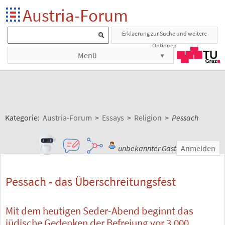
Austria-Forum
Erklaerung zur Suche und weitere
Optionen
Menü
Kategorie:
Austria-Forum
>
Essays
>
Religion
>
Pessach
unbekannter Gast
Anmelden
Pessach - das Überschreitungsfest
Mit dem heutigen Seder-Abend beginnt das
jüdische Gedenken der Befreiung vor 3.000