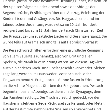
Liedern, gibt auch eine bestimmte Ordnung (Seder) hinsichtlich
der Speisenfolge am Seder-Abend sowie der Abfolge der
Segenssprüche, Erzählungen über den Auszug, Belehrung der
Kinder, Lieder und Gesänge vor. Die Haggadah entstand im
talmudischen Judentum, wurde etwa im 10. Jahrhundert
redigiert und bis zum 12. Jahrhundert nach Christus (zur Zeit
der Kreuzzüge) um zusätzliche Lieder und Gesänge ergänzt. Sie
wurde teils auf Aramäisch und teils auf Hebräisch verfasst.
Die Pessachvorschriften erfordern eine gründliche Reinigung
von allem Sauerteig (Chametz), also von Brot und allen
Speisen, die damit in Verbindung waren. An diesem Tag wird
auch ein anderes Koch- und Speisegeschirr verwendet. Sieben
Tage lang werden im Haus weder Brot noch Mehl oder
Teigwaren benutzt. Erstgeborene Söhne fasten in Erinnerung
an die zehnte Plage, das Sterben der Erstgeborenen. Pessach
beginnt mit einem Abendgottesdienst in der Synagoge, dem
das Familienfest folgt. Der Tisch ist festlich gedeckt, vor dem
Hausherrn steht eine Seder-Schüssel aus Keramik oder Metall,
auf der bestimmte symbolische Speisen so angeordnet sind,