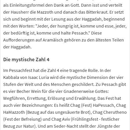
als Einleitungsformel den Dank an Gott. Dann isst und verteilt
der Hausherr die Mazzoth und danach das Bitterkraut. Er setzt
sich und beginnt mit der Lesung aus der Haggadah, beginnend
mit den Worten: "Jeder, der hungrig ist, komme und esse, jeder,
der bedürftig ist, komme und halte Pessach." Diese
Aufforderungen auf Aramäisch gehören zu den ältesten Teilen
der Haggadah.
Die mystische Zahl 4
Im Pessachfest hat die Zahl 4 eine tragende Rolle. In der
Kabbala von Isaac Luria wird die mystische Dimension der vier
Stufen der Welt und des Menschen geschildert. Zu Pessach gibt
es vier Becher Wein für die vier Gnadenerweise Gottes:
Wegführen, Errettung, Erlösung und Erwählung. Das Fest hat
auch vier Bezeichnungen: Es heißt Chag (Fest) HaPessach, Chag
HaMazzoth (Bezug auf das ungesäuerte Brot), Chag Cherutheno
(Fest der Befreiung) und Chag Aviv (Frühlingsfest - festlicher
Bezug zur Natur). Und am Seder-Nacht stellt der Jüngste der