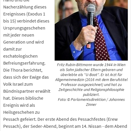
Nacherzählung dieses
Ereignisses (Exodus 1
bis 15) verbindet dieses
Ursprungsgeschehen
mit jeder neuen
Generation und wird
damit zur
eschatologischen
Befreiungserfahrung.
Fritz Rubin-Bittmann wurde 1944 in Wien
Die Thora berichtet,
als Sohn jüdischer Eltern geboren und
überlebte als "U-Boot". Er ist Arzt für
dass sich der Ewige das
Allgemeinmedizin (2016 mit dem Berufstitel
Volk Israel zum
Professor ausgezeichnet) und hat zu
Zeitgeschichte und Religionsphilosophie
Bündnispartner erwählt
publiziert.
hat. Dieses biblische
Foto: © Parlamentsdirektion / Johannes
Ereignis wird als
Zinner
Heilsgeschehen zu
Pessach gefeiert. Der erste Abend des Pessachfestes (Erew
Pessach), der Seder-Abend, beginnt am 14. Nissan - dem Abend