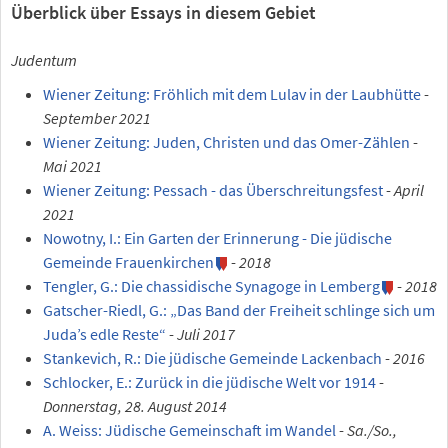
Überblick über Essays in diesem Gebiet
Judentum
Wiener Zeitung: Fröhlich mit dem Lulav in der Laubhütte
-
September 2021
Wiener Zeitung: Juden, Christen und das Omer-Zählen
-
Mai 2021
Wiener Zeitung: Pessach - das Überschreitungsfest
-
April
2021
Nowotny, I.: Ein Garten der Erinnerung - Die jüdische
Gemeinde Frauenkirchen
-
2018
Tengler, G.: Die chassidische Synagoge in Lemberg
-
2018
Gatscher-Riedl, G.: „Das Band der Freiheit schlinge sich um
Juda’s edle Reste“
-
Juli 2017
Stankevich, R.: Die jüdische Gemeinde Lackenbach
-
2016
Schlocker, E.: Zurück in die jüdische Welt vor 1914
-
Donnerstag, 28. August 2014
A. Weiss: Jüdische Gemeinschaft im Wandel
-
Sa./So.,