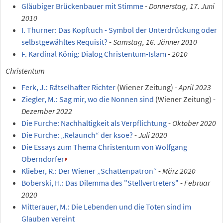
Gläubiger Brückenbauer mit Stimme
-
Donnerstag, 17. Juni
2010
I. Thurner: Das Kopftuch - Symbol der Unterdrückung oder
selbstgewähltes Requisit?
-
Samstag, 16. Jänner 2010
F. Kardinal König: Dialog Christentum-Islam
-
2010
Christentum
Ferk, J.: Rätselhafter Richter
(Wiener Zeitung) -
April 2023
Ziegler, M.: Sag mir, wo die Nonnen sind
(Wiener Zeitung) -
Dezember 2022
Die Furche: Nachhaltigkeit als Verpflichtung
-
Oktober 2020
Die Furche: „Relaunch“ der ksoe?
-
Juli 2020
Die Essays zum Thema Christentum von Wolfgang
Oberndorfer
Klieber, R.: Der Wiener „Schattenpatron“
-
März 2020
Boberski, H.: Das Dilemma des "Stellvertreters"
-
Februar
2020
Mitterauer, M.: Die Lebenden und die Toten sind im
Glauben vereint