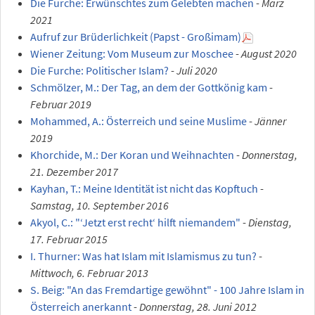
Die Furche: Erwünschtes zum Gelebten machen
-
März
2021
Aufruf zur Brüderlichkeit (Papst - Großimam)
Wiener Zeitung: Vom Museum zur Moschee
-
August 2020
Die Furche: Politischer Islam?
-
Juli 2020
Schmölzer, M.: Der Tag, an dem der Gottkönig kam
-
Februar 2019
Mohammed, A.: Österreich und seine Muslime
-
Jänner
2019
Khorchide, M.: Der Koran und Weihnachten
-
Donnerstag,
21. Dezember 2017
Kayhan, T.: Meine Identität ist nicht das Kopftuch
-
Samstag, 10. September 2016
Akyol, C.: "‘Jetzt erst recht‘ hilft niemandem"
-
Dienstag,
17. Februar 2015
I. Thurner: Was hat Islam mit Islamismus zu tun?
-
Mittwoch, 6. Februar 2013
S. Beig: "An das Fremdartige gewöhnt" - 100 Jahre Islam in
Österreich anerkannt
-
Donnerstag, 28. Juni 2012