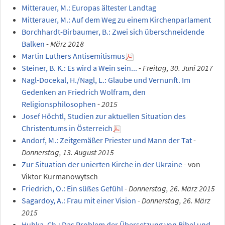
Mitterauer, M.: Europas ältester Landtag
Mitterauer, M.: Auf dem Weg zu einem Kirchenparlament
Borchhardt-Birbaumer, B.: Zwei sich überschneidende
Balken
-
März 2018
Martin Luthers Antisemitismus
Steiner, B. K.: Es wird a Wein sein...
-
Freitag, 30. Juni 2017
Nagl-Docekal, H./Nagl, L.: Glaube und Vernunft. Im
Gedenken an Friedrich Wolfram, den
Religionsphilosophen
-
2015
Josef Höchtl, Studien zur aktuellen Situation des
Christentums in Österreich
Andorf, M.: Zeitgemäßer Priester und Mann der Tat
-
Donnerstag, 13. August 2015
Zur Situation der unierten Kirche in der Ukraine
- von
Viktor Kurmanowytsch
Friedrich, O.: Ein süßes Gefühl
-
Donnerstag, 26. März 2015
Sagardoy, A.: Frau mit einer Vision
-
Donnerstag, 26. März
2015
Hubka, Ch.: Das Problem der Übersetzung von Bibel und