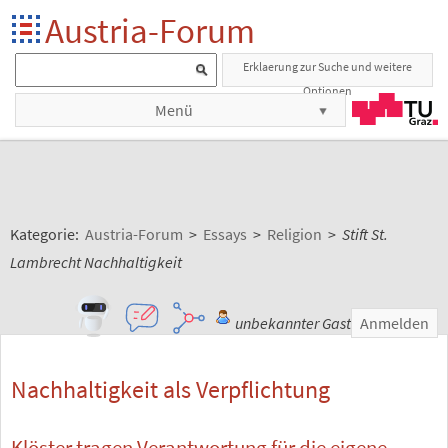
Austria-Forum
Erklaerung zur Suche und weitere
Optionen
Menü
Kategorie:
Austria-Forum
>
Essays
>
Religion
>
Stift St.
Lambrecht Nachhaltigkeit
unbekannter Gast
Anmelden
Nachhaltigkeit als Verpflichtung
Klöster tragen Verantwortung für die eigene