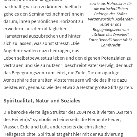
sowie als Hofmeister für
nachhaltig wirken zu können. Vielfach
die wirtschaftlichen
gehe es den Seminarteilnehmer(inne)n
Belange des Stiftes
verantwortlich. Außerdem
darum, ihren persönlichen Horizont zu
leitet er das
erweitern, aus dem alltäglichen
Begegnungszentrum
„Schule des Daseins“.
Hamsterrad auszubrechen und hinter
Foto: Benediktinerstift St.
sich zu lassen, was sonst stresst. „Die
Lambrecht
Angebote wollen dazu beitragen, das
Leben selbstbewusst zu leben und den eigenen Potenzialen zu
vertrauen und sie zu nutzen“, beschreibt Pater Gerwig, der auch
das Begegnungszentrum leitet, die Ziele. Die einzigartige
Atmosphäre der uralten Klostermauern würde das ihre dazu
beisteuern, genauso wie der etwa 3,5 Hektar große Stiftsgarten.
Spiritualität, Natur und Soziales
Die barocke vierteilige Struktur des 2004 rekultivierten „Garten
des Heile(n)s“ symbolisiert einerseits die Elemente Feuer,
Wasser, Erde und Luft, andererseits die christliche
Heilsgeschichte. Spiritualität geht hier mit der Kultivierung