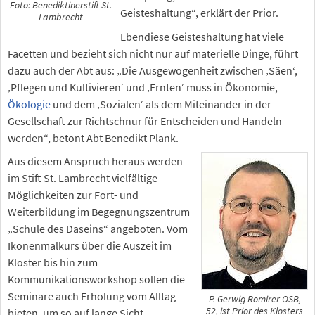
Foto: Benediktinerstift St.
Geisteshaltung“, erklärt der Prior.
Lambrecht
Ebendiese Geisteshaltung hat viele
Facetten und bezieht sich nicht nur auf materielle Dinge, führt
dazu auch der Abt aus: „Die Ausgewogenheit zwischen ‚Säen‘,
‚Pflegen und Kultivieren‘ und ‚Ernten‘ muss in Ökonomie,
Ökologie
und dem ‚Sozialen‘ als dem Miteinander in der
Gesellschaft zur Richtschnur für Entscheiden und Handeln
werden“, betont Abt Benedikt Plank.
Aus diesem Anspruch heraus werden
im Stift St. Lambrecht vielfältige
Möglichkeiten zur Fort- und
Weiterbildung im Begegnungszentrum
„Schule des Daseins“ angeboten. Vom
Ikonenmalkurs über die Auszeit im
Kloster bis hin zum
Kommunikationsworkshop sollen die
Seminare auch Erholung vom Alltag
P. Gerwig Romirer OSB,
52, ist Prior des Klosters
bieten, um so auf lange Sicht