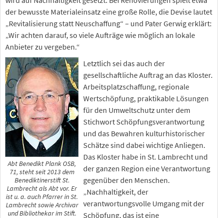
wird auf Nachhaltigkeit gesetzt. Bei Renovierungen spielt etwa
der bewusste Materialeinsatz eine große Rolle, die Devise lautet
„Revitalisierung statt Neuschaffung“ – und Pater Gerwig erklärt:
„Wir achten darauf, so viele Aufträge wie möglich an lokale
Anbieter zu vergeben.“
Letztlich sei das auch der
gesellschaftliche Auftrag an das Kloster.
Arbeitsplatzschaffung, regionale
Wertschöpfung, praktikable Lösungen
für den Umweltschutz unter dem
Stichwort Schöpfungsverantwortung
und das Bewahren kulturhistorischer
Schätze sind dabei wichtige Anliegen.
Das Kloster habe in St. Lambrecht und
Abt Benedikt Plank OSB,
der ganzen Region eine Verantwortung
71, steht seit 2013 dem
gegenüber den Menschen.
Benediktinerstift St.
Lambrecht als Abt vor. Er
„Nachhaltigkeit, der
ist u. a. auch Pfarrer in St.
verantwortungsvolle Umgang mit der
Lambrecht sowie Archivar
und Bibliothekar im Stift.
Schöpfung, das ist eine