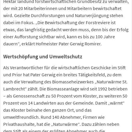
Hektar landund forstwirtschaftlichen Grundbesitz zu verwalten,
der mit 20 Mitarbeiterinnen und Mitarbeitern bewirtschaftet
wird. Gezielte Durchforstungen und Naturverjüngung stehen
dabei im Fokus. „Die Bewirtschaftung der Forstreviere ist
etwas, das langfristig gedacht werden muss, denn bis der Erfolg
einer Aufforstung sichtbar wird, kann es bis zu 100 Jahre
dauern“, erklärt Hofmeister Pater Gerwig Romirer.
Wertschöpfung und Umweltschutz
Als Verantwortlicher für die wirtschaftlichen Geschicke im Stift
und Prior hat Pater Gerwig ein breites Tätigkeitsfeld, zu dem
auch die Verwaltung des Biomasseheizwerkes „Naturwärme St.
Lambrecht“ zählt. Die Biomasseanlage wird seit 1992 betrieben
– als Genossenschaft zu 50 Prozent vom Kloster, zu weiteren 50
Prozent von 14 Landwirten aus der Gemeinde. Damit „wärmt“
das Kloster beinahe den ganzen Ort, und das
umweltfreundlich. Rund 140 Abnehmer, Firmen wie
Privathaushalte, hat die „Naturwärme“. Dazu zählen neben
dem Stift als einem der größten Abnehmer auch die