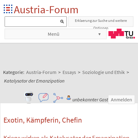
Austria-Forum
Erklaerung zur Suche und weitere
Optionen
Menü
Kategorie:
Austria-Forum
>
Essays
>
Soziologie und Ethik
>
Katalysator der Emanzipation
unbekannter Gast
Anmelden
Exotin, Kämpferin, Chefin
Kriege wirken als Katalysator der Emanzipation.