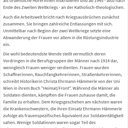
als ordentliche Hörerinnen inskribieren und ab 1945 - also nach
Ende des Zweiten Weltkriegs - an der Katholisch-theologischen.
Auch die Arbeitswelt bricht nach Kriegsausbrüchen zunächst
zusammen. Sie bringen zahlreiche Entlassungen mit sich.
Unmittelbar nach Beginn der zwei Weltkriege setzte eine
Abwanderung der Frauen vor allem in die Rüstungsindustrie
ein.
Die wohl bedeutendste Wende stellt vermutlich deren
Vordringen in die Berufsgruppen der Männer nach 1914 dar,
wenngleich Frauen weniger verdienten. Frauen wurden
Schaffnerinnen, Rauchfangkehrerinnen, Straßenkehrerinnen,
schreibt Historikerin Christa Ehrmann-Hämmerle von der Uni
Wien in ihrem Buch "Heimat/Front". Während die Männer als
Soldaten dienten, kämpften die Frauen zuhause damit, die
Familie zu erhalten. Dem Kriegsgeschehen am nächsten waren
die Krankenschwestern, die ihren Einsatz Ehrmann-Hämmerle
zufolge als frauenspezifisches Äquivalent zur Soldatentätigkeit
sahen. Wenige Soldatinnen waren sogar Teil des