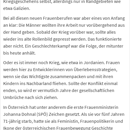
Kriegsgeschehens selbst, allerdings nur in Randgebieten wie
etwa Galizien.
Bei all diesen neuen Frauenberufen war aber eines von Anfang
an klar: Die Männer wollten ihre Arbeit nur vorübergehend aus
der Hand geben. Sobald der Krieg vorüber war, sollte alles
wieder ins alte Rollenbild gepresst werden. Das funktionierte
aber nicht. Ein Geschlechterkampf war die Folge, der mitunter
bis heute anhält.
Oder es ist immer noch Krieg, wie etwa in Jordanien. Frauen
werden hier zu Entwicklerinnen von Überlebensstrategien,
wenn sie das Wichtigste zusammenpacken und mit ihren
Kindern ins Nachbarland fliehen. Sollte der Konflikt einmal
enden, so wird er vermutlich Jahre der gesellschaftlichen
Umbrüche nach sich ziehen.
In Österreich hat unter anderem die erste Frauenministerin
Johanna Dohnal (SPÖ) Zeichen gesetzt. Als sie vor fünf Jahren
71-jährig starb, hatte sie als Feministin, Frauenpolitikerin und
Ikone der österreichischen Frauenbewegung Geschichte