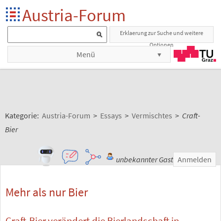
Austria-Forum
Erklaerung zur Suche und weitere
Optionen
Menü
Kategorie:
Austria-Forum
>
Essays
>
Vermischtes
>
Craft-
Bier
unbekannter Gast
Anmelden
Mehr als nur Bier
Craft-Bier verändert die Bierlandschaft in