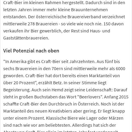
Craft-Bier im kleinen Rahmen hergestellt. Dadurch sind in den
letzten Jahren immer mehr kleine Brauunternehmen
entstanden. Der österreichische Brauereiverband verzeichnet
mittlerweile 278 Brauereien - so viele wie noch nie. 150 davon
verkaufen ihr Bier gewerblich, der Rest sind Haus- und
Gaststättenbrauereien.
Viel Potenzial nach oben
"In Amerika gibt es Craft-Bier seit Jahrzehnten. Aus fünf bis
sechs Brauereien in den 70ern sind mittlerweile mehr als 6000
geworden. Craft-Bier hat dort bereits einen Marktanteil von
über 20 Prozent", erzählt Betz. In seiner Stimme liegt
Begeisterung. Auch sein Hemd zeigt seine Leidenschaft: Darauf
steht in großen Buchstaben das Wort "Beerlovers". Anfang 2015
schaffte Craft-Bier den Durchbruch in Österreich. Noch ist der
Marktanteil des neuen Kreativbiers aber gering. Er liegt knapp
unter einem Prozent. Klassische Biere wie Lager oder Märzen
sind nach wie vor am beliebtesten. Allerdings hat sich der
Absatz von Craft-Bier allein im letzten Jahr fast verdoppelt.