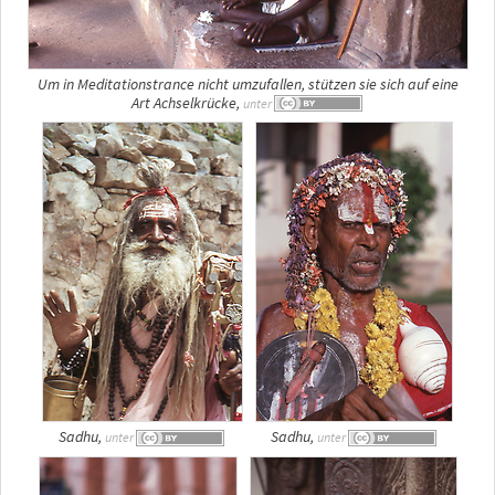
Um in Meditationstrance nicht umzufallen, stützen sie sich auf eine
Art Achselkrücke,
unter
Sadhu,
Sadhu,
unter
unter