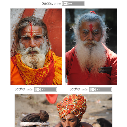
Sadhu,
unter
Sadhu,
Sadhu,
unter
unter