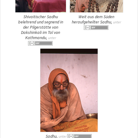
Shivaitischer Sadhu
Weit aus dem Süden
belehrend und segnend in
heraufgeheilter Sadhu,
unter
der Pilgerstätte von
Dakshinkali im Tal von
Kathmandu,
unter
Sadhu,
unter