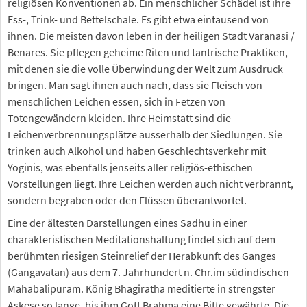
religiösen Konventionen ab. Ein menschlicher Schädel ist ihre
Ess-, Trink- und Bettelschale. Es gibt etwa eintausend von
ihnen. Die meisten davon leben in der heiligen Stadt Varanasi /
Benares. Sie pflegen geheime Riten und tantrische Praktiken,
mit denen sie die volle Überwindung der Welt zum Ausdruck
bringen. Man sagt ihnen auch nach, dass sie Fleisch von
menschlichen Leichen essen, sich in Fetzen von
Totengewändern kleiden. Ihre Heimstatt sind die
Leichenverbrennungsplätze ausserhalb der Siedlungen. Sie
trinken auch Alkohol und haben Geschlechtsverkehr mit
Yoginis, was ebenfalls jenseits aller religiös-ethischen
Vorstellungen liegt. Ihre Leichen werden auch nicht verbrannt,
sondern begraben oder den Flüssen überantwortet.
Eine der ältesten Darstellungen eines Sadhu in einer
charakteristischen Meditationshaltung findet sich auf dem
berühmten riesigen Steinrelief der Herabkunft des Ganges
(Gangavatan) aus dem 7. Jahrhundert n. Chr.im südindischen
Mahabalipuram. König Bhagiratha meditierte in strengster
Askese so lange, bis ihm Gott Brahma eine Bitte gewährte. Die