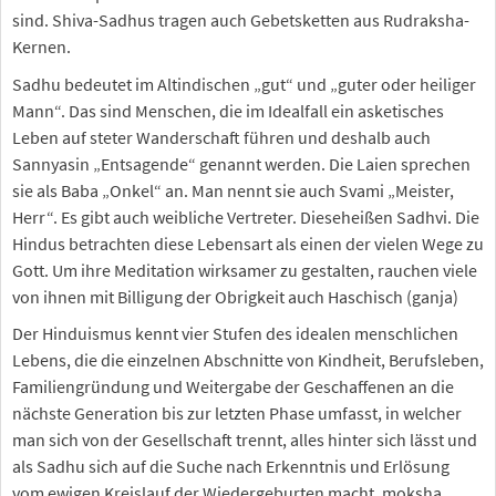
sind. Shiva-Sadhus tragen auch Gebetsketten aus Rudraksha-
Kernen.
Sadhu bedeutet im Altindischen „gut“ und „guter oder heiliger
Mann“. Das sind Menschen, die im Idealfall ein asketisches
Leben auf steter Wanderschaft führen und deshalb auch
Sannyasin „Entsagende“ genannt werden. Die Laien sprechen
sie als Baba „Onkel“ an. Man nennt sie auch Svami „Meister,
Herr“. Es gibt auch weibliche Vertreter. Dieseheißen Sadhvi. Die
Hindus betrachten diese Lebensart als einen der vielen Wege zu
Gott. Um ihre Meditation wirksamer zu gestalten, rauchen viele
von ihnen mit Billigung der Obrigkeit auch Haschisch (ganja)
Der Hinduismus kennt vier Stufen des idealen menschlichen
Lebens, die die einzelnen Abschnitte von Kindheit, Berufsleben,
Familiengründung und Weitergabe der Geschaffenen an die
nächste Generation bis zur letzten Phase umfasst, in welcher
man sich von der Gesellschaft trennt, alles hinter sich lässt und
als Sadhu sich auf die Suche nach Erkenntnis und Erlösung
vom ewigen Kreislauf der Wiedergeburten macht, moksha