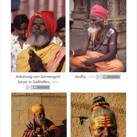
Anbetung von Sonnengott
Sadhu,
unter
Surya in Südindien,
unter