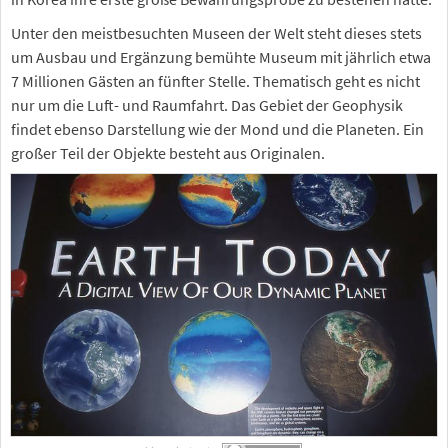
Unter den meistbesuchten Museen der Welt steht dieses stets
um Ausbau und Ergänzung bemühte Museum mit jährlich etwa
7 Millionen Gästen an fünfter Stelle. Thematisch geht es nicht
nur um die Luft- und Raumfahrt. Das Gebiet der Geophysik
findet ebenso Darstellung wie der Mond und die Planeten. Ein
großer Teil der Objekte besteht aus Originalen.