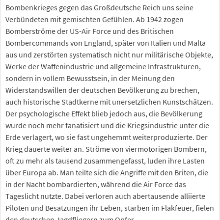
Bombenkrieges gegen das Großdeutsche Reich uns seine
Verbündeten mit gemischten Gefühlen. Ab 1942 zogen
Bomberströme der US-Air Force und des Britischen
Bombercommands von England, später von Italien und Malta
aus und zerstörten systematisch nicht nur militärische Objekte,
Werke der Waffenindustrie und allgemeine Infrastrukturen,
sondern in vollem Bewusstsein, in der Meinung den
Widerstandswillen der deutschen Bevölkerung zu brechen,
auch historische Stadtkerne mit unersetzlichen Kunstschätzen.
Der psychologische Effekt blieb jedoch aus, die Bevölkerung
wurde noch mehr fanatisiert und die Kriegsindustrie unter die
Erde verlagert, wo sie fast ungehemmt weiterproduzierte. Der
Krieg dauerte weiter an. Ströme von viermotorigen Bombern,
oft zu mehr als tausend zusammengefasst, luden ihre Lasten
über Europa ab. Man teilte sich die Angriffe mit den Briten, die
in der Nacht bombardierten, während die Air Force das
Tageslicht nutzte. Dabei verloren auch abertausende alliierte
Piloten und Besatzungen ihr Leben, starben im Flakfeuer, fielen
den deutschen Jagdfliegern zum Opfer.