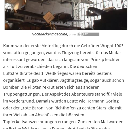
Hochdeckermaschine,
unter
Kaum war der erste Motorflug durch die Gebrüder Wright 1903
vonstatten gegangen, war das Flugzeug bereits für das Militär
interessant geworden, das sich langsam vom Prinzip leichter
als Luft zu verabschieden begann. Die deutschen
Luftstreitkräfte des 1. Weltkrieges waren bereits bestens
organisiert. Es gab Aufklärer, Jagdflugzeuge, sogar auch schon
Bomber. Die Piloten rekrutierten sich aus anderen
Truppengattungen. Der Aspekt des Abenteuers stand für viele
im Vordergrund. Damals wurden Leute wie Hermann Göring
oder der „rote Baron“ von Richthofen zu echten Stars, die mit
ihrer Vielzahl an Abschüssen die höchsten
Tapferkeitsauszeichnungen errangen. Zum ersten Mal wurden
im Ersten Weltkrieg auch Frauen als Arbeitskräfte in der