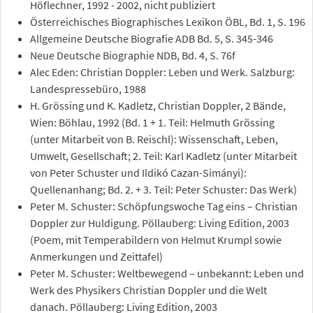
Höflechner, 1992 - 2002, nicht publiziert
Österreichisches Biographisches Lexikon ÖBL, Bd. 1, S. 196
Allgemeine Deutsche Biografie ADB Bd. 5, S. 345-346
Neue Deutsche Biographie NDB, Bd. 4, S. 76f
Alec Eden: Christian Doppler: Leben und Werk. Salzburg:
Landespressebüro, 1988
H. Grössing und K. Kadletz, Christian Doppler, 2 Bände,
Wien: Böhlau, 1992 (Bd. 1 + 1. Teil: Helmuth Grössing
(unter Mitarbeit von B. Reischl): Wissenschaft, Leben,
Umwelt, Gesellschaft; 2. Teil: Karl Kadletz (unter Mitarbeit
von Peter Schuster und Ildikó Cazan-Simányi):
Quellenanhang; Bd. 2. + 3. Teil: Peter Schuster: Das Werk)
Peter M. Schuster: Schöpfungswoche Tag eins – Christian
Doppler zur Huldigung. Pöllauberg: Living Edition, 2003
(Poem, mit Temperabildern von Helmut Krumpl sowie
Anmerkungen und Zeittafel)
Peter M. Schuster: Weltbewegend – unbekannt: Leben und
Werk des Physikers Christian Doppler und die Welt
danach. Pöllauberg: Living Edition, 2003