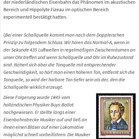
der niederländischen Eisenbahn das Phänomen im akustischen
Bereich und Hippolyte Fizeau im optischen Bereich
experimentell bestätigt hatten.
(
Bei einer Schallquelle kommt man nach dem Dopplerschen
Prinzip zu folgendem Schluss: Wir hören das Normal-A, wenn in
der Sekunde 435 Luftwellen in regelmäßigen Zwischenräumen an
unser Ohr treffen und wenn Schallquelle und Ohr im Ruhezustand
sind. Nähert sich aber die Tonquelle mit entsprechender
Geschwindigkeit, so hört man einen höheren Ton, entfernt sich die
Tonquelle, so wird der hörbare Ton tiefer sein als der, den die
Schallquelle wirklich erzeugt.
Diese Folgerung wurde 1845 vom
holländischen Physiker Buys-Ballot
nachgewiesen. Er stellte längs einer
Eisenbahnstrecke Musiker auf und ließ an
ihnen einen Bläser auf einer Lokomotive
möglichst schnell vorbeifahren. Die Musiker