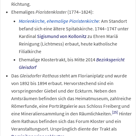
Richtung.
Ehemaliges
Piaristenkloster
(1774–1824):
Marienkirche, ehemalige Piaristenkirche
:
Am Standort
befand sich eine ältere Spitalskirche. 1744–1747 unter
Kardinal
Sigismund von Kollonitz
zu Ehren Mariä
Reinigung (Lichtmess) erbaut, heute katholische
Filialkirche
Ehemalige Klostertrakt, bis Mitte 2014
Bezirksgericht
Gleisdorf
Das
Gleisdorfer Rathaus
steht am Florianiplatz und wurde
von 1892 bis 1894 erbaut. Hervorstechend sind ein
vorspringender Giebel und der Eckturm. Neben den
Amtsräumen befinden sich das Heimatmuseum, zahlreiche
Römerfunde, eine Porträtgalerie aus Schloss Freiberg und
[
25
]
eine Mineraliensammlung in den Räumlichkeiten.
Hinter
dem Rathaus befinden sich das Forum Kloster und ein
Veranstaltungsort. Ursprünglich diente der Trakt als