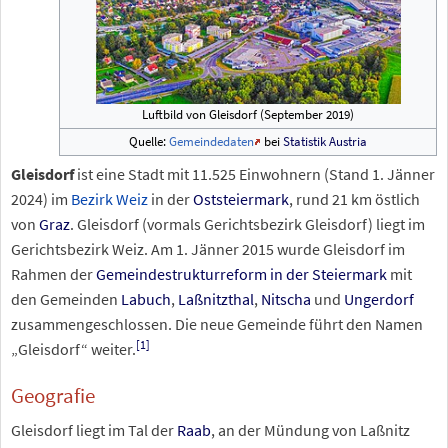
Luftbild von Gleisdorf (September 2019)
Quelle:
Gemeindedaten
bei
Statistik Austria
Gleisdorf
ist eine Stadt mit
11.525
Einwohnern (Stand
1.
Jänner
2024
) im
Bezirk Weiz
in der
Oststeiermark
, rund 21
km östlich
von
Graz
. Gleisdorf (vormals Gerichtsbezirk Gleisdorf) liegt im
Gerichtsbezirk Weiz. Am 1. Jänner 2015 wurde Gleisdorf im
Rahmen der
Gemeindestrukturreform in der Steiermark
mit
den Gemeinden
Labuch
,
Laßnitzthal
,
Nitscha
und
Ungerdorf
zusammengeschlossen. Die neue Gemeinde führt den Namen
[
1
]
„Gleisdorf“ weiter.
Geografie
Gleisdorf liegt im Tal der
Raab
, an der Mündung von Laßnitz