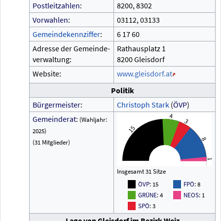
Postleitzahlen
:
8200, 8302
Vorwahlen
:
03112, 03133
Gemeindekennziffer
:
6
17
60
Adresse der Gemeinde-
Rathausplatz 1
verwaltung:
8200 Gleisdorf
Website:
www.gleisdorf.at
Politik
Bürgermeister
:
Christoph Stark
(
ÖVP
)
4
Gemeinderat
:
(Wahljahr:
3
15
2025)
8
(31 Mitglieder)
1
Insgesamt 31 Sitze
ÖVP
: 15
FPÖ
: 8
GRÜNE
: 4
NEOS
: 1
SPÖ
: 3
Lage von Gleisdorf im Bezirk Weiz