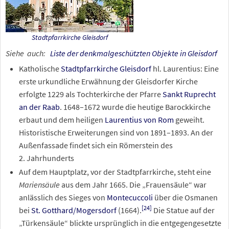
Stadtpfarrkirche Gleisdorf
Siehe
auch:
Liste der denkmalgeschützten Objekte in Gleisdorf
Katholische
Stadtpfarrkirche Gleisdorf
hl. Laurentius: Eine
erste urkundliche Erwähnung der Gleisdorfer Kirche
erfolgte 1229 als Tochterkirche der Pfarre
Sankt Ruprecht
an der Raab
. 1648–1672 wurde die heutige Barockkirche
erbaut und dem heiligen
Laurentius von Rom
geweiht.
Historistische Erweiterungen sind von 1891–1893. An der
Außenfassade findet sich ein Römerstein des
2.
Jahrhunderts
Auf dem Hauptplatz, vor der Stadtpfarrkirche, steht eine
Mariensäule
aus dem Jahr 1665. Die „Frauensäule“ war
anlässlich des Sieges von
Montecuccoli
über die Osmanen
[
24
]
bei
St. Gotthard/Mogersdorf
(1664).
Die Statue auf der
„Türkensäule“ blickte ursprünglich in die entgegengesetzte