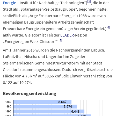
[
3
]
Energie
– Institut für Nachhaltige Technologien“)
, die in der
Stadt als „Solaranlagen-Selbstbaugruppe“, begonnen hatte,
schließlich als „Arge Erneuerbare Energie“ (1988 wurde von
ehemaligen Baugruppenleitern Arbeitsgemeinschaft
[
4
]
Erneuerbare Energie ein gemeinnütziger Verein gegründet.)
aktiv wurde. Gleisdorf ist Teil der
LEADER
-Region
[
5
]
„Energieregion Weiz-Gleisdorf“.
Am 1. Jänner 2015 wurden die Nachbargemeinden Labuch,
Laßnitzthal, Nitscha und Ungerdorf im Zuge der
Steiermärkischen Gemeindestrukturreform mit der Stadt
Gleisdorf zusammengeschlossen. Dadurch vergrößerte sich die
Fläche von 4,75
km² auf 38,66
km², die Einwohnerzahl stieg von
6.122 auf 10.274.
Bevölkerungsentwicklung