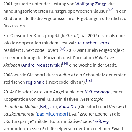
2001 gastierte unter der Leitung von
Wolfgang Zinggl
die
[
12
]
handlungsorientierten Kunstgruppe WochenKlausur
in der
Stadt und stellte die Ergebnisse ihrer Ergebungen öffentlich zur
Diskussion.
Ein Gleisdorfer Kunstprojekt (
kultur.at
) hat 2007 erstmals eine
lokale Kooperation mit dem Festival
Steirischer Herbst
[
13
]
realisiert („next code: love“).
2010 war für ein Folgeprojekt
eine Abordnung der Konzeptkunst-Formation
Kollektive
[
14
]
Aktionen
(
Andrei Monastyrski
)
eine Woche in der Stadt.
2008 wurde Gleisdorf durch
kultur.at
ein Schauplatz der ersten
[
15
]
steirischen
regionale
(„next code: divan“).
2014: Gleisdorf wird zum Angelpunkt der
Kulturspange
, einer
Kooperation von drei Kulturinitiativen:
Heterotopia
PerpetuumMobile
(
Belgrad
),
Kunst Ost
(Gleisdorf) und
Netzwerk
Salzkammergut
(
Bad Mitterndorf
). Auf zweiter Ebene ist die
„Kulturspange“ mit der Kulturinitiative
Fokus
Freiberg
verbunden, dessen Schlüsselperson der Unternehmer Ewald