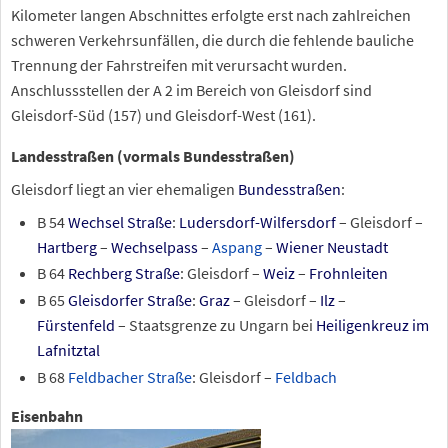
Kilometer langen Abschnittes erfolgte erst nach zahlreichen
schweren Verkehrsunfällen, die durch die fehlende bauliche
Trennung der Fahrstreifen mit verursacht wurden.
Anschlussstellen der A
2 im Bereich von Gleisdorf sind
Gleisdorf-Süd (157) und Gleisdorf-West (161).
Landesstraßen (vormals Bundesstraßen)
Gleisdorf liegt an vier ehemaligen
Bundesstraßen
:
B 54
Wechsel Straße
:
Ludersdorf-Wilfersdorf
– Gleisdorf
–
Hartberg
–
Wechselpass
–
Aspang
–
Wiener Neustadt
B 64
Rechberg Straße
: Gleisdorf
–
Weiz
–
Frohnleiten
B 65
Gleisdorfer Straße
:
Graz
– Gleisdorf
–
Ilz
–
Fürstenfeld
– Staatsgrenze zu Ungarn bei
Heiligenkreuz im
Lafnitztal
B 68
Feldbacher Straße
: Gleisdorf
–
Feldbach
Eisenbahn