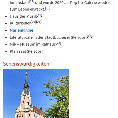
[
17
]
Innenstadt
und wurde 2020 als Pop Up-Galerie wieder
[
18
]
zum Leben erweckt.
[
19
]
Haus der Musik
[
20
]
[
21
]
Kulturkeller
Marienkirche
[
22
]
Literaturcafé in der Stadtbücherei Gleisdorf
[
23
]
MiR – Museum im Rathaus
Pfarrsaal Gleisdorf
Sehenswürdigkeiten