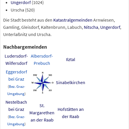
Ungerdorf
(1024)
Urscha (520)
Die Stadt besteht aus den
Katastralgemeinden
Arnwiesen,
Gamling, Gleisdorf, Kaltenbrunn, Labuch,
Nitscha
,
Ungerdorf
,
Unterlaßnitz und Urscha.
Nachbargemeinden
Ludersdorf-
Albersdorf-
Ilztal
Wilfersdorf
Prebuch
Eggersdorf
bei Graz
Sinabelkirchen
(
Bez. Graz-
Umgebung
)
Nestelbach
St.
bei Graz
Hofstätten an
Margarethen
der Raab
(
Bez. Graz-
an der Raab
Umgebung
)