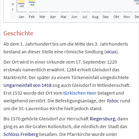
u
−3,
−4,6
−5,6
r
Jan
Feb
Mär
Apr
Mai
Jun
Jul
Aug
Sep
Okt
Nov
De
Geschichte
Ab dem 1. Jahrhundert bis um die Mitte des 3.
Jahrhunderts
bestand an dieser Stelle eine römische Siedlung (
vicus
).
Der Ort wird in einer Urkunde vom 17.
September 1229
erstmals namentlich erwähnt. 1284 erhielt Gleisdorf das
Marktrecht. Der später zu einem Türkeneinfall umgedichtete
Ungarneinfall von 1418
zog auch Gleisdorf in Mitleidenschaft.
Erst 1532 wurde der Ort vom
türkischen Heer
belagert und
weitgehend zerstört. Die Befestigungsanlage, der
Tabor
,
rund
um die St.-Laurentius-Kirche hielt jedoch stand.
Bis 1570 gehörte Gleisdorf zur Herrschaft
Riegersburg
, dann
ging es an die Grafen Kollonitsch, die nördlich der Stadt das
Schloss Freiberg
besaßen. Die Pfarrkirche wurde unter