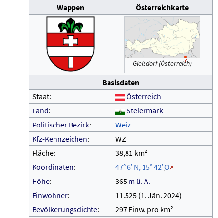
Wappen
Österreichkarte
Gleisdorf (Österreich)
Basisdaten
Staat:
Österreich
Land
:
Steiermark
Politischer Bezirk
:
Weiz
Kfz-Kennzeichen
:
WZ
Fläche:
38,81
km²
Koordinaten
:
47°
6′
N
,
15°
42′
O
Höhe
:
365
m
ü.
A.
Einwohner
:
11.525 (1.
Jän. 2024)
Bevölkerungsdichte
:
297 Einw. pro km²