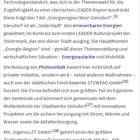
Technologiestandort, was sich in der Themenwahl für die
Zugehörigkeit zu einer steirischen
LEADER-Region
ausdrückt.
[
5
]
Diese trägt den Titel „Energieregion Weiz-Gleisdorf“.
Gleisdorf ist als „Solarstadt“ den
erneuerbaren Energien
gewidmet; im Kontrast zum ersten LEADER-Kulturprojekt der
Steiermark, das von dieser Stadt ausging. Die Hauptthemen
„Energie-Region“ sind – gemäß dieser Themenstellung und
wirtschaftlichen Situation –
Energieautarkie
und Mobilität.
Die Nutzung von
Photovoltaik
basiert hier nicht bloß auf
privater Initiative, sondern wird – nebst anderen Maßnahmen –
[
26
]
auch von der städtischen Feistritzwerke STEWEAG GmbH
forciert. Die Firma befindet sich zum größten Teil im Eigentum
der Gemeinde und kümmert sich gemeinsam mit dem
[
27
]
Mutterbetrieb der Stadtwerke Gleisdorf
mit innovativen
Projekten um die sichere Versorgung mit Strom, Wärme und
Wasser sowie die Abfallentsorgung.
[
28
]
Mit „Ingenos ZT GmbH“
gehört eines der größten
Ziviltechniker-Büros Österreichs zur Stadt. Mit der „AEE