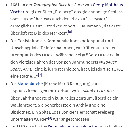
1681: In der
Topographia Ducatus Stiria
von
Georg Matthäus
Vischer
zeigt der Stich „Freiberg“ das gleichnamige Schloss
vom Gutshof her, was auch den Blick auf „Gleystorf“
ermöglicht. Laut Historiker Robert F. Hausmann „das erste
[
6
]
überlieferte Bild des Marktes“.
Die Poststation als Kommunikationsknotenpunkt und
Umschlagplatz für Informationen, ein früher kultureller
Brennpunkt des Ortes: „Während viel größere Orte erst in
den Vierzigerjahren des vorigen Jahrhunderts (
=
1840er
Jahre, Anm.
) eine k.
k. Post erhielten, hat Gleisdorf seit 1701
[
7
]
eine solche…“
Die
Marienkirche
(Kirche Mariä Reinigung), auch
„Spitalskirche“ genannt, erbaut von 1744 bis 1747, war
über Jahrhunderte ein kulturelles Zentrum, überdies ein
Wallfahrtsort. Sie beherbergte ein Archiv und eine
Bibliothek. Ein Spital, „das von der Herrschaft Freiberg
[
8
]
unterhalten wurde“
war angeschlossen.
Im 1882 errichteten
Dominikanerinnenkloster
unterhielten