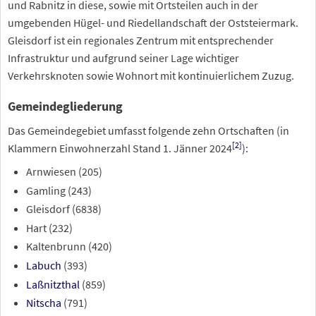
und Rabnitz in diese, sowie mit Ortsteilen auch in der
umgebenden Hügel- und Riedellandschaft der Oststeiermark.
Gleisdorf ist ein regionales Zentrum mit entsprechender
Infrastruktur und aufgrund seiner Lage wichtiger
Verkehrsknoten sowie Wohnort mit kontinuierlichem Zuzug.
Gemeindegliederung
Das Gemeindegebiet umfasst folgende zehn Ortschaften (in
[
2
]
Klammern Einwohnerzahl Stand
1.
Jänner 2024
):
Arnwiesen (205)
Gamling (243)
Gleisdorf (6838)
Hart (232)
Kaltenbrunn (420)
Labuch
(393)
Laßnitzthal
(859)
Nitscha
(791)