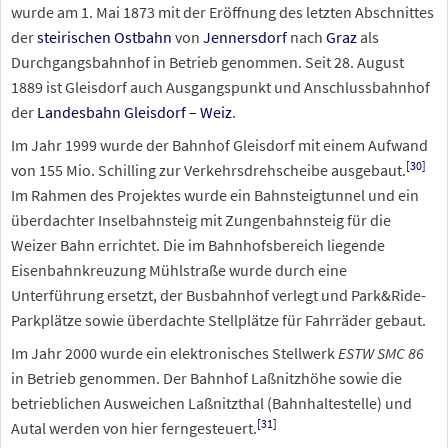
wurde am 1. Mai 1873 mit der Eröffnung des letzten Abschnittes
der
steirischen Ostbahn
von
Jennersdorf
nach
Graz
als
Durchgangsbahnhof in Betrieb genommen. Seit 28. August
1889 ist Gleisdorf auch Ausgangspunkt und Anschlussbahnhof
der
Landesbahn Gleisdorf – Weiz
.
Im Jahr 1999 wurde der Bahnhof Gleisdorf mit einem Aufwand
[
30
]
von 155 Mio. Schilling zur Verkehrsdrehscheibe ausgebaut.
Im Rahmen des Projektes wurde ein Bahnsteigtunnel und ein
überdachter Inselbahnsteig mit Zungenbahnsteig für die
Weizer Bahn errichtet. Die im Bahnhofsbereich liegende
Eisenbahnkreuzung Mühlstraße wurde durch eine
Unterführung ersetzt, der Busbahnhof verlegt und Park&Ride-
Parkplätze sowie überdachte Stellplätze für Fahrräder gebaut.
Im Jahr 2000 wurde ein elektronisches Stellwerk
ESTW
SMC
86
in Betrieb genommen. Der Bahnhof Laßnitzhöhe sowie die
betrieblichen Ausweichen Laßnitzthal (Bahnhaltestelle) und
[
31
]
Autal werden von hier ferngesteuert.