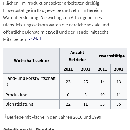
Flächen. Im Produktionssektor arbeiteten dreißig
Erwerbstätige im Baugewerbe und zehn im Bereich
Warenherstellung. Die wichtigsten Arbeitgeber des
Dienstleistungssektors waren die Bereiche soziale und
öffentliche Dienste mit zwölf und der Handel mit sechs
[
5
]
[
6
]
[
7
]
Mitarbeitern.
Anzahl
Erwerbstätige
Betriebe
Wirtschaftssektor
2011
2001
2011
2001
Land- und Forstwirtschaft
23
25
14
13
1)
Produktion
6
3
40
11
Dienstleistung
22
11
35
35
1)
Betriebe mit Fläche in den Jahren 2010 und 1999
Arbeitsmarkt, Pendeln