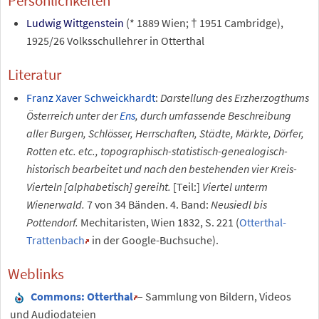
Persönlichkeiten
Ludwig Wittgenstein
(* 1889 Wien; † 1951 Cambridge),
1925/26 Volksschullehrer in Otterthal
Literatur
Franz Xaver Schweickhardt
:
Darstellung des Erzherzogthums
Österreich unter der
Ens
, durch umfassende Beschreibung
aller Burgen, Schlösser, Herrschaften, Städte, Märkte, Dörfer,
Rotten etc. etc., topographisch-statistisch-genealogisch-
historisch bearbeitet und nach den bestehenden vier Kreis-
Vierteln [alphabetisch] gereiht.
[Teil:]
Viertel unterm
Wienerwald.
7 von 34 Bänden. 4. Band:
Neusiedl bis
Pottendorf.
Mechitaristen, Wien 1832, S.
221 (
Otterthal-
Trattenbach
in der Google-Buchsuche).
Weblinks
Commons
: Otterthal
– Sammlung von Bildern, Videos
und Audiodateien