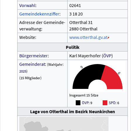
Vorwahl
:
02641
Gemeindekennziffer
:
3
18
20
Adresse der Gemeinde-
Otterthal 31
verwaltung:
2880 Otterthal
Website:
www.otterthal.gv.at
Politik
Bürgermeister
:
Karl Mayerhofer (
ÖVP
)
Gemeinderat
:
(Wahljahr:
9
2025
)
6
(15 Mitglieder)
Insgesamt 15 Sitze
ÖVP
: 9
SPÖ
: 6
Lage von Otterthal im Bezirk Neunkirchen