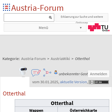
Austria-Forum
Erklaerung zur Suche und weitere
Optionen
Menü
Kategorie:
Austria-Forum
>
AustriaWiki
>
Otterthal
unbekannter Gast
Anmelden
vom 30.01.2025
,
aktuelle Version
,
Otterthal
Otterthal
Wappen
Österreichkarte