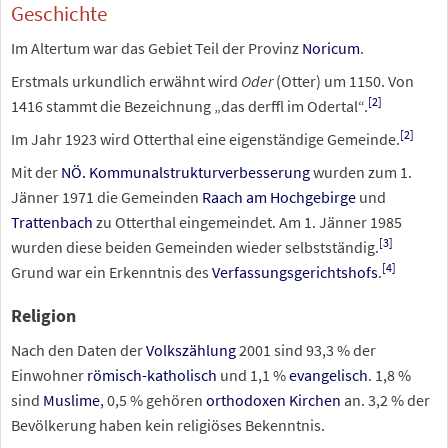
Geschichte
Im Altertum war das Gebiet Teil der Provinz
Noricum
.
Erstmals urkundlich erwähnt wird
Oder
(Otter) um 1150. Von
[
2
]
1416 stammt die Bezeichnung „das derffl im Odertal“.
[
2
]
Im Jahr 1923 wird Otterthal eine eigenständige Gemeinde.
Mit der
NÖ. Kommunalstrukturverbesserung
wurden zum 1.
Jänner 1971 die Gemeinden
Raach am Hochgebirge
und
Trattenbach
zu Otterthal eingemeindet. Am 1. Jänner 1985
[
3
]
wurden diese beiden Gemeinden wieder selbstständig.
[
4
]
Grund war ein Erkenntnis des
Verfassungsgerichtshofs
.
Religion
Nach den Daten der
Volkszählung
2001 sind 93,3
% der
Einwohner
römisch-katholisch
und 1,1
%
evangelisch
. 1,8
%
sind
Muslime
, 0,5
% gehören
orthodoxen Kirchen
an. 3,2
% der
Bevölkerung haben kein religiöses Bekenntnis.