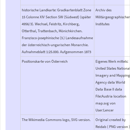
historische Landkarte: Gradkartenblatt Zone
Archiv des
15 Colonne XIV Section SW (Südwest) (später
Militärgeographische
4956/3). Wechsel, Feistritz, Kirchberg,
Institutes
Otterthal, Trattenbach, Mönichkirchen.
Franzisco-josephinische (3.) Landesaufnahme
der österreichisch-ungarischen Monarchie.
Aufnahmeblatt 1:25.000. Aufgenommen 1873
Positionskarte von Österreich
Eigenes Werk mittels:
United States Nationa
Imagery and Mappin
Agency data World
Data Base II data
File:Austria location
map.svg von
User:Lencer
The Wikimedia Commons logo, SVG version.
Original created by
Reidab ( PNG version 