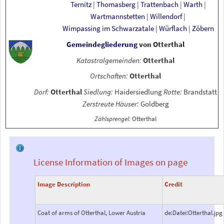
Ternitz
|
Thomasberg
|
Trattenbach
|
Warth
|
Wartmannstetten
|
Willendorf
|
Wimpassing im Schwarzatale
|
Würflach
|
Zöbern
Gemeindegliederung
von
Otterthal
Katastralgemeinden:
Otterthal
Ortschaften:
Otterthal
Dorf:
Otterthal
Siedlung:
Haidersiedlung
Rotte:
Brandstatt
Zerstreute Häuser:
Goldberg
Zählsprengel:
Otterthal
License Information of Images on page
Image Description
Credit
Coat of arms of Otterthal, Lower Austria
de:Datei:Otterthal.jpg