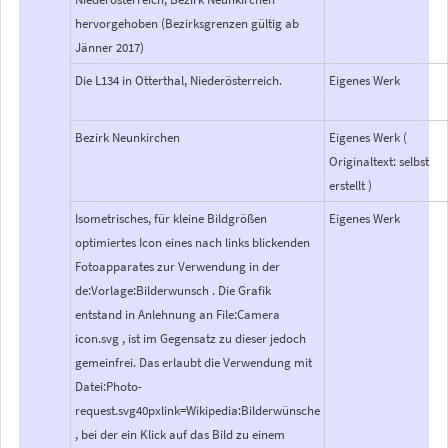
hervorgehoben (Bezirksgrenzen gültig ab
Jänner 2017)
Die L134 in Otterthal, Niederösterreich.
Eigenes Werk
Bezirk Neunkirchen
Eigenes Werk (
Originaltext: selbst
erstellt )
Isometrisches, für kleine Bildgrößen
Eigenes Werk
optimiertes Icon eines nach links blickenden
Fotoapparates zur Verwendung in der
de:Vorlage:Bilderwunsch . Die Grafik
entstand in Anlehnung an File:Camera
icon.svg , ist im Gegensatz zu dieser jedoch
gemeinfrei. Das erlaubt die Verwendung mit
Datei:Photo-
request.svg40pxlink=Wikipedia:Bilderwünsche
, bei der ein Klick auf das Bild zu einem