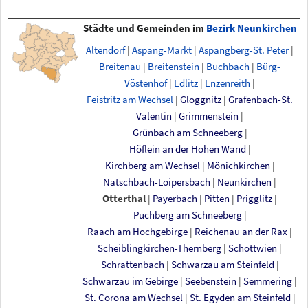
Städte und Gemeinden im
Bezirk Neunkirchen
Altendorf
|
Aspang-Markt
|
Aspangberg-St. Peter
|
Breitenau
|
Breitenstein
|
Buchbach
|
Bürg-
Vöstenhof
|
Edlitz
|
Enzenreith
|
Feistritz am Wechsel
|
Gloggnitz
|
Grafenbach-St.
Valentin
|
Grimmenstein
|
Grünbach am Schneeberg
|
Höflein an der Hohen Wand
|
Kirchberg am Wechsel
|
Mönichkirchen
|
Natschbach-Loipersbach
|
Neunkirchen
|
Otterthal
|
Payerbach
|
Pitten
|
Prigglitz
|
Puchberg am Schneeberg
|
Raach am Hochgebirge
|
Reichenau an der Rax
|
Scheiblingkirchen-Thernberg
|
Schottwien
|
Schrattenbach
|
Schwarzau am Steinfeld
|
Schwarzau im Gebirge
|
Seebenstein
|
Semmering
|
St. Corona am Wechsel
|
St. Egyden am Steinfeld
|