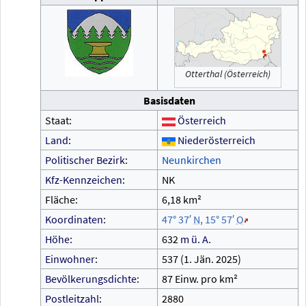
Otterthal (Österreich)
Basisdaten
Staat:
Österreich
Land
:
Niederösterreich
Politischer Bezirk
:
Neunkirchen
Kfz-Kennzeichen
:
NK
Fläche:
6,18
km²
Koordinaten
:
47°
37′
N
,
15°
57′
O
Höhe
:
632
m
ü.
A.
Einwohner
:
537 (1.
Jän. 2025)
Bevölkerungsdichte
:
87 Einw. pro km²
Postleitzahl
:
2880