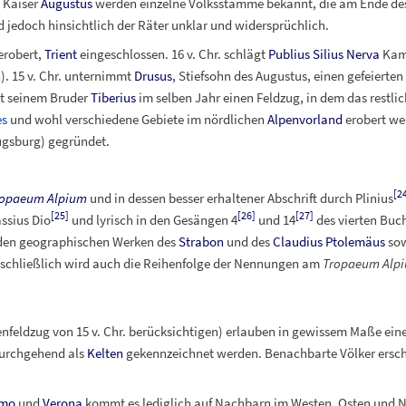
 Kaiser
Augustus
werden einzelne Volksstämme bekannt, die am Ende des 
d jedoch hinsichtlich der Räter unklar und widersprüchlich.
erobert,
Trient
eingeschlossen.
16 v.
Chr. schlägt
Publius Silius Nerva
Kam
n
). 15 v.
Chr. unternimmt
Drusus
, Stiefsohn des Augustus, einen gefeierten
t seinem Bruder
Tiberius
im selben Jahr einen Feldzug, in dem das restlic
es
und wohl verschiedene Gebiete im nördlichen
Alpenvorland
erobert we
gsburg) gegründet.
[
2
ropaeum Alpium
und in dessen besser erhaltener Abschrift durch Plinius
[
25
]
[
26
]
[
27
]
assius Dio
und lyrisch in den Gesängen 4
und 14
des vierten Buc
s den geographischen Werken des
Strabon
und des
Claudius Ptolemäus
sow
 schließlich wird auch die Reihenfolge der Nennungen am
Tropaeum Alp
nfeldzug von 15 v.
Chr. berücksichtigen) erlauben in gewissem Maße eine
 durchgehend als
Kelten
gekennzeichnet werden.
Benachbarte Völker ersch
mo
und
Verona
kommt es lediglich auf Nachbarn im Westen, Osten und N