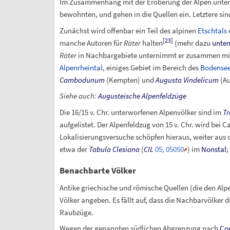
Im Zusammenhang mit der Eroberung der Alpen unter
bewohnten, und gehen in die Quellen ein. Letztere sin
Zunächst wird offenbar ein Teil des alpinen
Etschtals
[
23
]
manche Autoren für
Räter
halten
(mehr dazu
unte
Räter
in Nachbargebiete unternimmt er zusammen mi
Alpenrheintal
, einiges Gebiet im Bereich des
Bodense
Cambodunum
(Kempten) und
Augusta Vindelicum
(Au
Siehe auch
:
Augusteische Alpenfeldzüge
Die 16/15 v.
Chr. unterworfenen Alpenvölker sind im
T
aufgelistet. Der Alpenfeldzug von 15 v.
Chr. wird bei C
Lokalisierungsversuche schöpfen hieraus, weiter au
etwa der
Tabula Clesiana
(
CIL
05, 05050
) im
Nonstal
;
Benachbarte Völker
Antike griechische und römische Quellen (die den Alpe
Völker angeben. Es fällt auf, dass die Nachbarvölker
Raubzüge.
Wegen der genannten südlichen Abgrenzung nach
Co