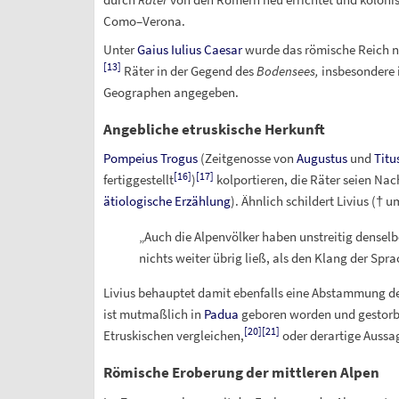
Como–Verona.
Unter
Gaius Iulius Caesar
wurde das römische Reich no
[
13
]
Räter in der Gegend des
Bodensees,
insbesondere
Geographen angegeben.
Angebliche etruskische Herkunft
Pompeius Trogus
(Zeitgenosse von
Augustus
und
Titu
[
16
]
[
17
]
fertiggestellt
)
kolportieren, die Räter seien N
ätiologische Erzählung
). Ähnlich schildert Livius (†
um
„Auch die Alpenvölker haben unstreitig denselb
nichts weiter übrig ließ, als den Klang der Spr
Livius behauptet damit ebenfalls eine Abstammung der 
ist mutmaßlich in
Padua
geboren worden und gestorbe
[
20
]
[
21
]
Etruskischen vergleichen,
oder derartige Aussa
Römische Eroberung der mittleren Alpen