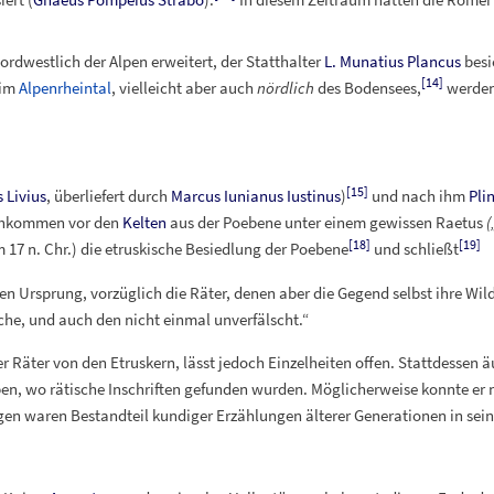
rdwestlich der Alpen erweitert, der Statthalter
L. Munatius Plancus
besie
[
14
]
 im
Alpenrheintal
, vielleicht aber auch
nördlich
des Bodensees,
werden
[
15
]
s Livius
, überliefert durch
Marcus Iunianus Iustinus
)
und nach ihm
Plin
achkommen vor den
Kelten
aus der Poebene unter einem gewissen Raetus
(
[
18
]
[
19
]
 17 n.
Chr.) die etruskische Besiedlung der Poebene
und schließt
en Ursprung, vorzüglich die Räter, denen aber die Gegend selbst ihre Wil
ache, und auch den nicht einmal unverfälscht.“
Räter von den Etruskern, lässt jedoch Einzelheiten offen. Stattdessen äuß
n, wo rätische Inschriften gefunden wurden. Möglicherweise konnte er n
gen waren Bestandteil kundiger Erzählungen älterer Generationen in se