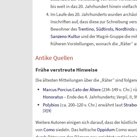
bis weit in das 20. Jahrhundert hinein vielfach
Im Laufe des 20. Jahrhunderts wurden archäol
Inschriften auf, dass diese zur Schreibung ve
Bewohner des
Trentino
,
Südtirols
,
Nordtirols
u
Sanzeno-Kultur
und der Magrè-Gruppe die mi
früheren Vorstellungen, wonach die „Räter“ 
Antike Quellen
Frühe verstreute Hinweise
Die ältesten Mitteilungen über die „Räter“
sind folgen
Marcus Porcius Cato der Ältere
(234–149 v.
Chr.) r
Honoratus
– Ende des 4.
Jahrhunderts;
Vergil
, II, 
Polybios
(ca. 200–120 v.
Chr.) erwähnt laut
Strabo
[
3
]
[
9
]
Weitere Autoren einigen sich darauf, dass der köstlic
von
Como
siedeln.
Das keltische
Oppidum
Como wurde
durch
Räter
von den Römern neu errichtet und kolonisi