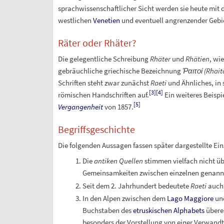
sprachwissenschaftlicher Sicht werden sie heute mit 
westlichen
Venetien
und eventuell angrenzender Gebiet
Räter oder Rhäter?
Die gelegentliche Schreibung
Rhäter
und
Rhätien
, wie
gebräuchliche griechische Bezeichnung
Ῥαιτοί
(Rhait
Schriften steht zwar zunächst
Raeti
und Ähnliches, in 
[
3
]
[
4
]
römischen Handschriften auf.
Ein weiteres Beispie
[
5
]
Vergangenheit
von 1857.
Begriffsgeschichte
Die folgenden Aussagen fassen später dargestellte Ei
Die
antiken Quellen
stimmen vielfach nicht üb
Gemeinsamkeiten zwischen einzelnen genan
Seit dem 2. Jahrhundert bedeutete
Raeti
auch 
In den Alpen zwischen dem
Lago Maggiore
un
Buchstaben des
etruskischen Alphabets
überei
besonders der Vorstellung von einer Verwand