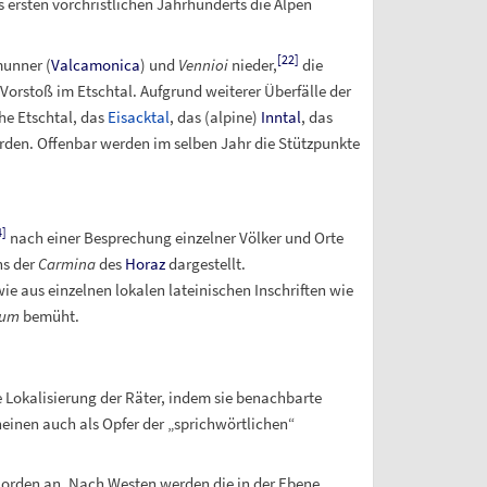
ersten vorchristlichen Jahrhunderts die Alpen
[
22
]
unner (
Valcamonica
) und
Vennioi
nieder,
die
 Vorstoß im Etschtal. Aufgrund weiterer Überfälle der
he Etschtal, das
Eisacktal
, das (alpine)
Inntal
, das
rden. Offenbar werden im selben Jahr die Stützpunkte
4
]
nach einer Besprechung einzelner Völker und Orte
hs der
Carmina
des
Horaz
dargestellt.
ie aus einzelnen lokalen lateinischen Inschriften wie
ium
bemüht.
 Lokalisierung der Räter, indem sie benachbarte
einen auch als Opfer der „sprichwörtlichen“
orden an. Nach Westen werden die in der Ebene