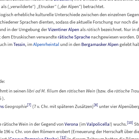
 als („verwilderte“) „Etrusker“ („der Alpen“) betrachtet.
ogisch erhebliche kulturelle Unterschiede zwischen den einzelnen Gegend
rschiedener Sprachen dienten, sodass die aktuelle Forschung nur noch die
nd in der Umgebung der
Vizentiner Alpen
als
rätisch
bezeichnet. Nur in d
t dem Etruskischen verwandte
rätische Sprache
nachgewiesen worden. Di
auch im
Tessin
, im
Alpenrheintal
und in den
Bergamasker Alpen
gelebt hab
de:
ühmt in seinen
libri ad M. filium
den
rätischen Wein
(bzw. die
rätische Tra
95
).
[
7
]
[
8
]
ns
Geographie
(7 v.
Chr. mit späteren Zusätzen)
unter vier Alpenüber
[
10
]
he rätische Wein in der Gegend von
Verona
(im
Valpolicella
!) wuchs.
St
 196 v.
Chr. von den Römern erobert (Erneuerung der Herrschaft über di
[
12
]
ert (
Gnaeus Pompeius Strabo
).
In diesem Zeitraum hatten die Römer a