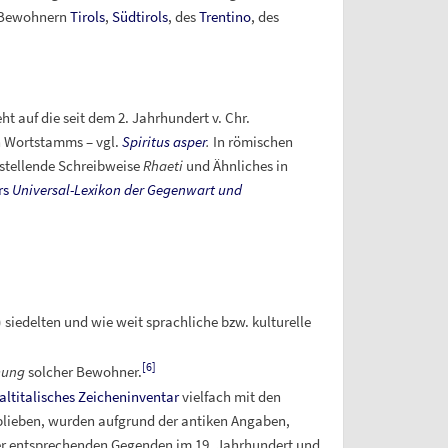
 Bewohnern
Tirols
,
Südtirols
, des
Trentino
, des
t auf die seit dem 2.
Jahrhundert v.
Chr.
n Wortstamms – vgl.
Spiritus asper
.
In römischen
rstellende Schreibweise
Rhaeti
und Ähnliches in
rs
Universal-Lexikon der Gegenwart und
) siedelten und wie weit sprachliche bzw. kulturelle
[
6
]
ung
solcher Bewohner.
altitalisches Zeicheninventar
vielfach mit den
 blieben, wurden aufgrund der antiken Angaben,
er entsprechenden Gegenden im 19. Jahrhundert und