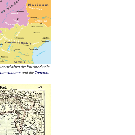
enze zwischen der Provinz
Raetia
 transpadana
und die
Camunni