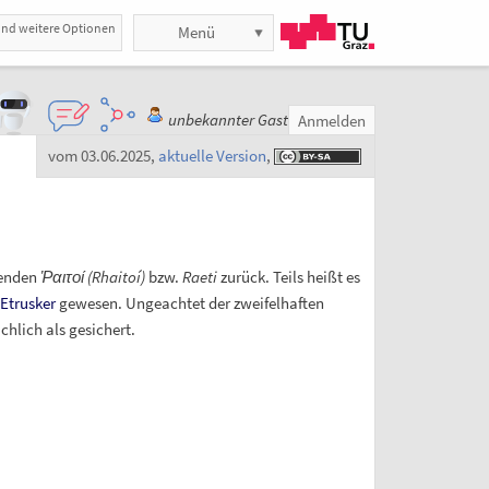
und weitere Optionen
Menü
unbekannter Gast
Anmelden
vom 03.06.2025
,
aktuelle Version
,
nenden
Ῥαιτοί
(Rhaitoí)
bzw.
Raeti
zurück. Teils heißt es
Etrusker
gewesen. Ungeachtet der zweifelhaften
chlich als gesichert.