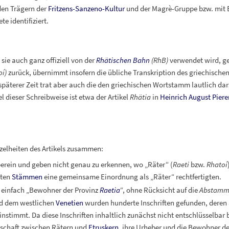
den Trägern der
Fritzens-Sanzeno-Kultur
und der Magrè-Gruppe bzw. mit
e identifiziert.
 sie auch ganz offiziell von der
Rhätischen Bahn
(RhB)
verwendet wird, geh
oí)
zurück, übernimmt insofern die übliche Transkription des griechische
späterer Zeit trat aber auch die den griechischen Wortstamm lautlich da
l dieser Schreibweise ist etwa der Artikel
Rhätia
in
Heinrich August Piere
nzelheiten des Artikels zusammen:
erein und geben nicht genau zu erkennen, wo „Räter“ (
Raeti
bzw.
Rhatoí
nten
Stämmen
eine gemeinsame Einordnung als „Räter“ rechtfertigten.
einfach „Bewohner der Provinz
Raetia
“, ohne Rücksicht auf die
Abstamm
d dem westlichen
Venetien
wurden hunderte Inschriften gefunden, deren
nstimmt. Da diese Inschriften inhaltlich zunächst nicht entschlüsselbar
tschaft zwischen Rätern und
Etruskern
, ihre Urheber und die Bewohner d