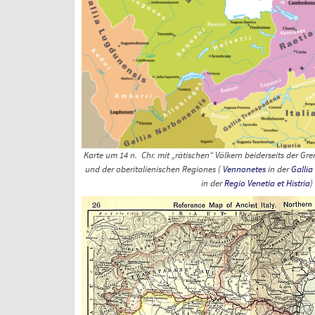
Karte um 14 n.
Chr. mit „rätischen“ Völkern beiderseits der Gr
und der oberitalienischen
Regiones
(
Vennonetes
in der
Gallia
in der
Regio Venetia et Histria
)