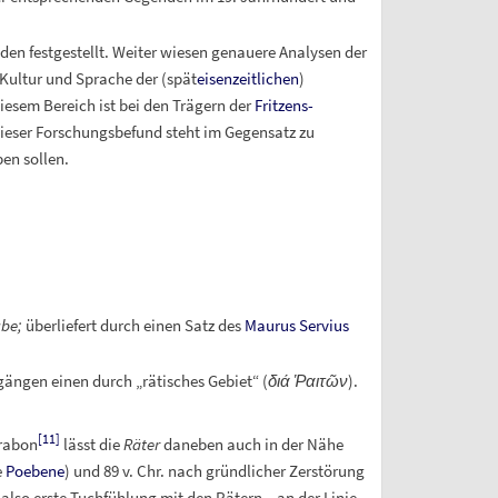
en festgestellt. Weiter wiesen genauere Analysen der
 Kultur und Sprache der (spät
eisenzeitlichen
)
iesem Bereich ist bei den Trägern der
Fritzens-
eser Forschungsbefund steht im Gegensatz zu
en sollen.
ube;
überliefert durch einen Satz des
Maurus Servius
gängen einen durch „rätisches Gebiet“ (
διά Ῥαιτῶν
).
[
11
]
rabon
lässt die
Räter
daneben auch in der Nähe
e
Poebene
) und 89 v.
Chr. nach gründlicher Zerstörung
lso erste Tuchfühlung mit den Rätern – an der Linie