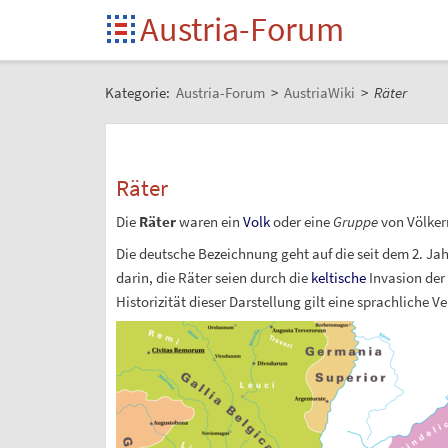
Austria-Forum
Kategorie:
Austria-Forum
>
AustriaWiki
>
Räter
Räter
Die
Räter
waren ein
Volk
oder eine
Gruppe
von Völker
Die deutsche Bezeichnung geht auf die seit dem 2.
Jah
darin, die Räter seien durch die
keltische
Invasion der
Historizität dieser Darstellung gilt eine sprachliche