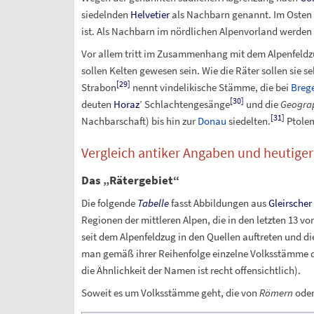
siedelnden
Helvetier
als Nachbarn genannt. Im Osten 
ist. Als Nachbarn im nördlichen Alpenvorland werden
Vor allem tritt im Zusammenhang mit dem Alpenfeldzu
sollen Kelten gewesen sein. Wie die Räter sollen sie 
[
29
]
Strabon
nennt vindelikische Stämme, die bei
Breg
[
30
]
deuten
Horaz
’ Schlachtengesänge
und die
Geogra
[
31
]
Nachbarschaft) bis hin zur
Donau
siedelten.
Ptolem
Vergleich antiker Angaben und heutiger
Das „Rätergebiet“
Die folgende
Tabelle
fasst Abbildungen aus
Gleirscher
Regionen der mittleren Alpen, die in den letzten 13 
seit dem Alpenfeldzug in den Quellen auftreten und di
man gemäß ihrer Reihenfolge einzelne Volksstämme d
die Ähnlichkeit der Namen ist recht offensichtlich).
Soweit es um Volksstämme geht, die von
Römern
ode