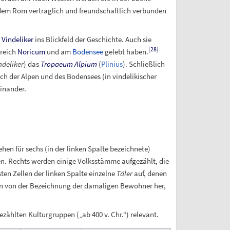
 dem Rom vertraglich und freundschaftlich verbunden
r
Vindeliker
ins Blickfeld der Geschichte. Auch sie
[
28
]
greich
Noricum
und am
Bodensee
gelebt haben.
ndeliker
) das
Tropaeum Alpium
(
Plinius
). Schließlich
ich der Alpen und des Bodensees (in vindelikischer
inander.
ehen für sechs (in der linken Spalte bezeichnete)
den. Rechts werden einige Volksstämme aufgezählt, die
ten Zellen der linken Spalte einzelne
Täler
auf, denen
n von der Bezeichnung der damaligen Bewohner her,
ezählten Kulturgruppen („ab 400 v.
Chr.“) relevant.