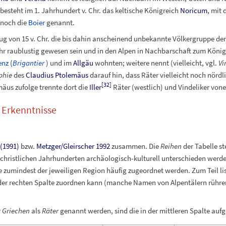
besteht im 1.
Jahrhundert v.
Chr. das keltische Königreich
Noricum
, mit
 noch die
Boier
genannt.
g von 15 v.
Chr. die bis dahin anscheinend unbekannte Völkergruppe de
sehr raublustig gewesen sein und in den Alpen in Nachbarschaft zum Köni
enz
(
Brigantier
) und im
Allgäu
wohnten; weitere nennt (vielleicht, vgl.
Vi
phie
des
Claudius Ptolemäus
darauf hin, dass Räter vielleicht noch nördl
[
32
]
äus zufolge trennte dort die
Iller
Räter (westlich) und Vindeliker vone
 Erkenntnisse
 (1991)
bzw.
Metzger/Gleirscher 1992
zusammen. Die
Reihen
der Tabelle st
vorchristlichen Jahrhunderten archäologisch-kulturell unterschieden wer
e zumindest der jeweiligen Region häufig zugeordnet werden. Zum Teil lis
er rechten Spalte zuordnen kann (manche Namen von Alpentälern rühre
r
Griechen
als
Räter
genannt werden, sind die in der mittleren Spalte aufg