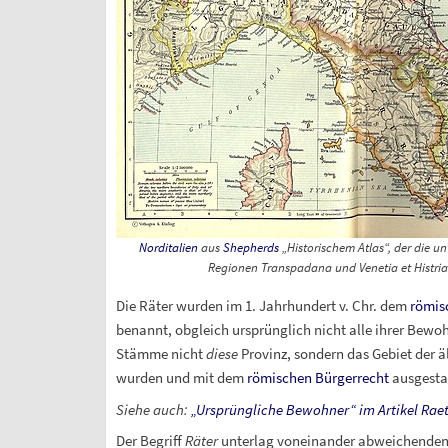
Norditalien
aus
Shepherds
„Historischem Atlas“, der die u
Regionen
Transpadana
und
Venetia et Histria
Die Räter wurden im 1.
Jahrhundert v.
Chr. dem
römis
benannt, obgleich ursprünglich nicht alle ihrer Bewo
Stämme nicht
diese
Provinz, sondern das Gebiet der ä
wurden und mit dem
römischen Bürgerrecht
ausgesta
Siehe auch
:
„Ursprüngliche Bewohner“ im Artikel Raet
Der Begriff
Räter
unterlag voneinander abweichenden 