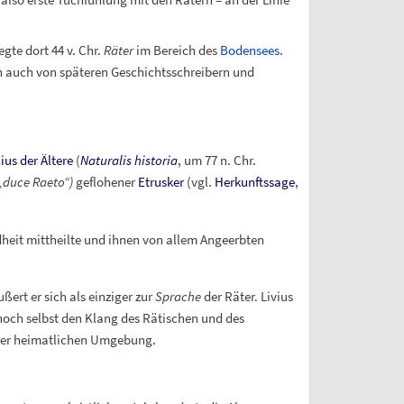
gte dort 44 v.
Chr.
Räter
im Bereich des
Bodensees
.
 auch von späteren Geschichtsschreibern und
ius der Ältere
(
Naturalis historia
, um 77 n.
Chr.
„duce Raeto“)
geflohener
Etrusker
(vgl.
Herkunftssage
,
dheit mittheilte und ihnen von allem Angeerbten
ert er sich als einziger zur
Sprache
der Räter. Livius
och selbst den Klang des Rätischen und des
iner heimatlichen Umgebung.