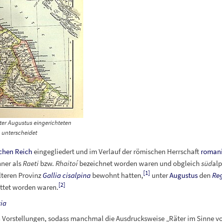
nter Augustus eingerichteten
unterscheidet
chen Reich
eingegliedert und im Verlauf der römischen Herrschaft
romani
hner als
Raeti
bzw.
Rhaitoí
bezeichnet worden waren und obgleich
süd
alp
[
1
]
lteren Provinz
Gallia cisalpina
bewohnt hatten,
unter
Augustus
den
Re
[
2
]
ttet worden waren.
ia
Vorstellungen, sodass manchmal die Ausdrucksweise „Räter im Sinne v