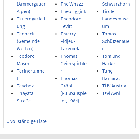
(Ammergauer
The Whazz
Schwarzhorn
Alpen)
Theo Eggink
Tiroler
Tauerngasleit
Theodore
Landesmuse
ung
Levitt
um
Tenneck
Thierry
Tobias
(Gemeinde
Fidjeu-
Schützenaue
Werfen)
Tazemeta
r
Teodoro
Thomas
Tom und
Mayer
Geierspichle
Hacke
Terfnertunne
r
Tunç
l
Thomas
Hamarat
Teschek
Gröbl
TÜV Austria
Thayatal
(Fußballspie
Tzvi Avni
Straße
ler, 1984)
...vollständige Liste