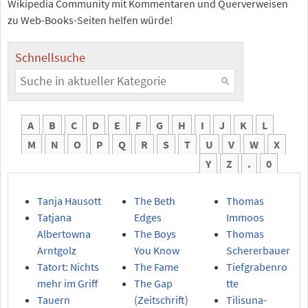
Wikipedia Community mit Kommentaren und Querverweisen
zu Web-Books-Seiten helfen würde!
Schnellsuche
A
B
C
D
E
F
G
H
I
J
K
L
M
N
O
P
Q
R
S
T
U
V
W
X
Y
Z
.
0
Tanja Hausott
The Beth
Thomas
Tatjana
Edges
Immoos
Albertowna
The Boys
Thomas
Arntgolz
You Know
Schererbauer
Tatort: Nichts
The Fame
Tiefgrabenro
mehr im Griff
The Gap
tte
Tauern
(Zeitschrift)
Tilisuna-