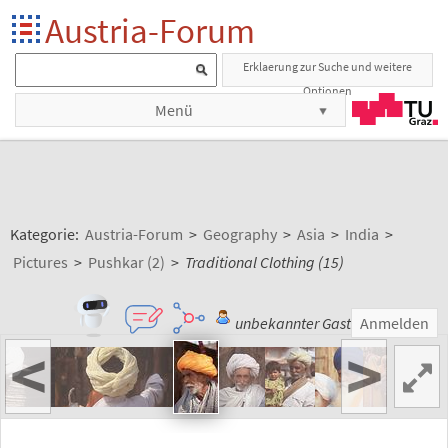
Austria-Forum
Erklaerung zur Suche und weitere
Optionen
Menü
Kategorie:
Austria-Forum
>
Geography
>
Asia
>
India
>
Pictures
>
Pushkar (2)
>
Traditional Clothing (15)
unbekannter Gast
Anmelden
<
>