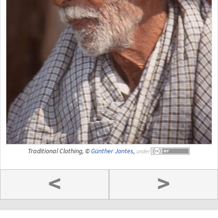
Traditional Clothing, ©
Günther Jontes
,
under
<
>