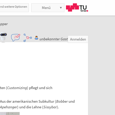
und weitere Optionen
Menü
opper
unbekannter Gast
Anmelden
ten (
Customizing
) pflegt und sich
 Aus der amerikanischen Subkultur (
Bobber
und
Apehanger
) und die Lehne (
Sissybar
).