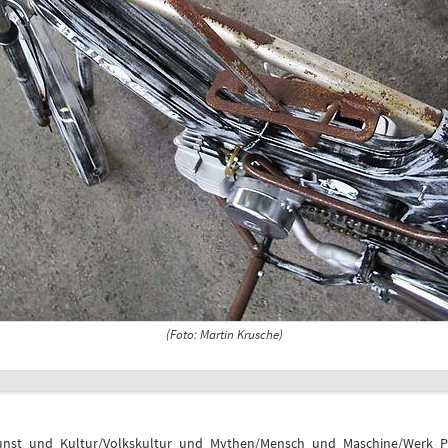
(Foto: Martin Krusche)
unst_und_Kultur/Volkskultur_und_Mythen/Mensch_und_Maschine/Werk_