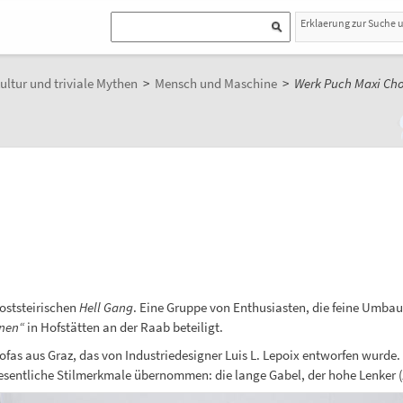
Erklaerung zur Suche 
ultur und triviale Mythen
>
Mensch und Maschine
>
Werk Puch Maxi Ch
oststeirischen
Hell Gang
. Eine Gruppe von Enthusiasten, die feine Umbau
nen“
in Hofstätten an der Raab beteiligt.
fas aus Graz, das von Industriedesigner Luis L. Lepoix entworfen wurde.
wesentliche Stilmerkmale übernommen: die lange Gabel, der hohe Lenker (