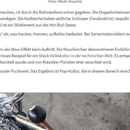
(Foto: Martin Krusche)
u machen, ist durch die Rahmenform schon gegeben. Die Doppelscheinwer
ndigen. Die Kotbleche haben seitliche Schürzen (
Fenderskirts
) verpaßt
 ist ein Stilelement aus der
Hot Rod
-Szene.
p“
ab, was hacken, trennen, aufteilen bedeutet. Bei Serienmotorrädern we
rn der
Wow-Effekt
beim Auftritt. Die Maschinchen demonstrieren Einfall
urioses Beispiel für ein Stück
Volkskultur in der technischen Welt
. Es ents
twickelt wurde und von Klassiker-Puristen eher verachtet wird.
Grazer
Puchwerk
. Das Ergebnis ist Pop-Kultur, die in diesem Bereich ein