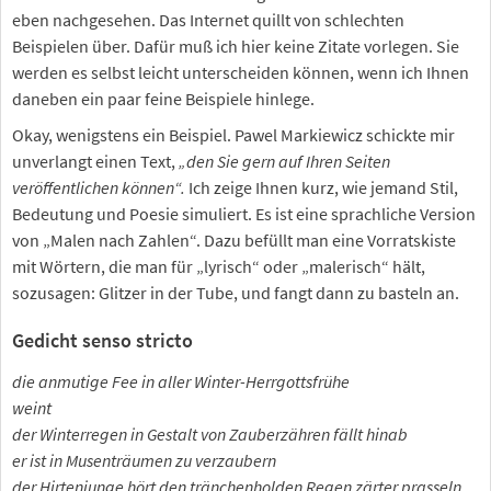
eben nachgesehen. Das Internet quillt von schlechten
Beispielen über. Dafür muß ich hier keine Zitate vorlegen. Sie
werden es selbst leicht unterscheiden können, wenn ich Ihnen
daneben ein paar feine Beispiele hinlege.
Okay, wenigstens ein Beispiel. Pawel Markiewicz schickte mir
unverlangt einen Text,
„den Sie gern auf Ihren Seiten
veröffentlichen können“.
Ich zeige Ihnen kurz, wie jemand Stil,
Bedeutung und Poesie simuliert. Es ist eine sprachliche Version
von „Malen nach Zahlen“. Dazu befüllt man eine Vorratskiste
mit Wörtern, die man für „lyrisch“ oder „malerisch“ hält,
sozusagen: Glitzer in der Tube, und fangt dann zu basteln an.
Gedicht senso stricto
die anmutige Fee in aller Winter-Herrgottsfrühe
weint
der Winterregen in Gestalt von Zauberzähren fällt hinab
er ist in Musenträumen zu verzaubern
der Hirtenjunge hört den tränchenholden Regen zärter prasseln