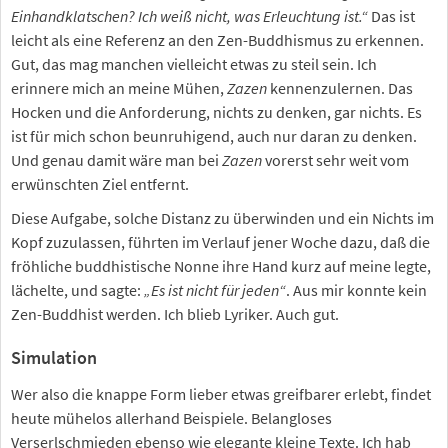
Einhandklatschen? Ich weiß nicht, was Erleuchtung ist.“
Das ist
leicht als eine Referenz an den Zen-Buddhismus zu erkennen.
Gut, das mag manchen vielleicht etwas zu steil sein. Ich
erinnere mich an meine Mühen,
Zazen
kennenzulernen. Das
Hocken und die Anforderung, nichts zu denken, gar nichts. Es
ist für mich schon beunruhigend, auch nur daran zu denken.
Und genau damit wäre man bei
Zazen
vorerst sehr weit vom
erwünschten Ziel entfernt.
Diese Aufgabe, solche Distanz zu überwinden und ein Nichts im
Kopf zuzulassen, führten im Verlauf jener Woche dazu, daß die
fröhliche buddhistische Nonne ihre Hand kurz auf meine legte,
lächelte, und sagte:
„Es ist nicht für jeden“
. Aus mir konnte kein
Zen-Buddhist werden. Ich blieb Lyriker. Auch gut.
Simulation
Wer also die knappe Form lieber etwas greifbarer erlebt, findet
heute mühelos allerhand Beispiele. Belangloses
Verserlschmieden ebenso wie elegante kleine Texte. Ich hab