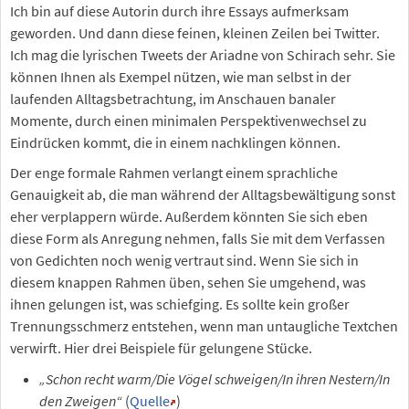
Ich bin auf diese Autorin durch ihre Essays aufmerksam
geworden. Und dann diese feinen, kleinen Zeilen bei Twitter.
Ich mag die lyrischen Tweets der Ariadne von Schirach sehr. Sie
können Ihnen als Exempel nützen, wie man selbst in der
laufenden Alltagsbetrachtung, im Anschauen banaler
Momente, durch einen minimalen Perspektivenwechsel zu
Eindrücken kommt, die in einem nachklingen können.
Der enge formale Rahmen verlangt einem sprachliche
Genauigkeit ab, die man während der Alltagsbewältigung sonst
eher verplappern würde. Außerdem könnten Sie sich eben
diese Form als Anregung nehmen, falls Sie mit dem Verfassen
von Gedichten noch wenig vertraut sind. Wenn Sie sich in
diesem knappen Rahmen üben, sehen Sie umgehend, was
ihnen gelungen ist, was schiefging. Es sollte kein großer
Trennungsschmerz entstehen, wenn man untaugliche Textchen
verwirft. Hier drei Beispiele für gelungene Stücke.
„Schon recht warm/Die Vögel schweigen/In ihren Nestern/In
den Zweigen“
(
Quelle
)