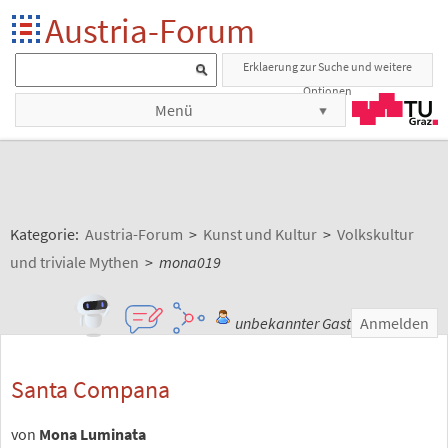
Austria-Forum
Erklaerung zur Suche und weitere
Optionen
Menü
Kategorie:
Austria-Forum
>
Kunst und Kultur
>
Volkskultur
und triviale Mythen
>
mona019
unbekannter Gast
Anmelden
Santa Compana
von
Mona Luminata