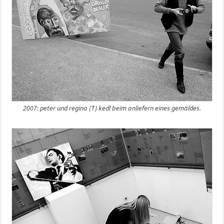
2007: peter und regina (†) kedl beim anliefern eines gemäldes.