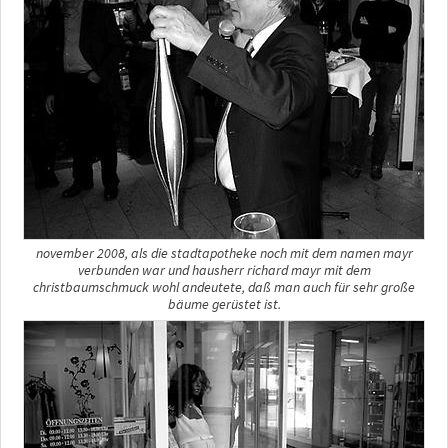
november 2008, als die stadtapotheke noch mit dem namen mayr
verbunden war und hausherr richard mayr mit dem
christbaumschmuck wohl andeutete, daß man auch für sehr große
bäume gerüstet ist.