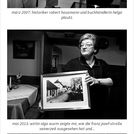
märz 2007: historiker robert hausmann und buchhändlerin helga
plautz.
mai 2013: wirtin olga wurm zeigte mir, wie die franz josef-straße
seinerzeit ausgesehen hat und...