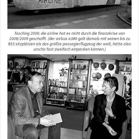
fasching 2006: die airline hat es nicht durch die finanzkrise von
2008/2009 geschafft. (der airbus a380 galt damals mit seinen bis zu
853 sitzplätzen als das größte passagierflugzeug der welt, hätte also
urscha fast zweifach einpacken können.)