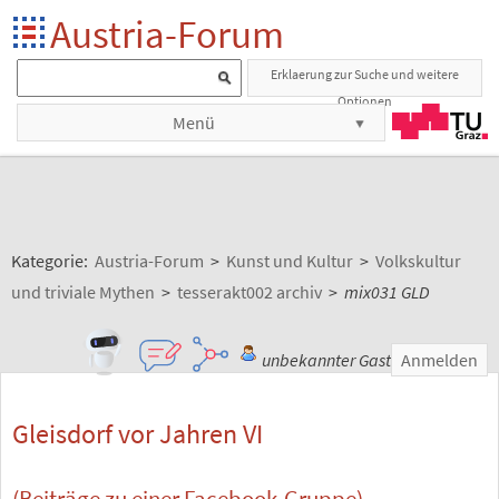
Austria-Forum
Erklaerung zur Suche und weitere
Optionen
Menü
Kategorie:
Austria-Forum
>
Kunst und Kultur
>
Volkskultur
und triviale Mythen
>
tesserakt002 archiv
>
mix031 GLD
unbekannter Gast
Anmelden
Gleisdorf vor Jahren VI
(Beiträge zu einer Facebook-Gruppe)