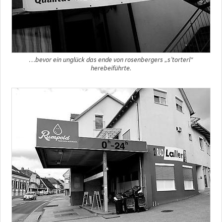
…bevor ein unglück das ende von rosenbergers „s’torterl“
herebeiführte.