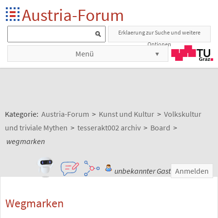
Austria-Forum
Erklaerung zur Suche und weitere
Optionen
Menü
Kategorie:
Austria-Forum
>
Kunst und Kultur
>
Volkskultur
und triviale Mythen
>
tesserakt002 archiv
>
Board
>
wegmarken
unbekannter Gast
Anmelden
Wegmarken