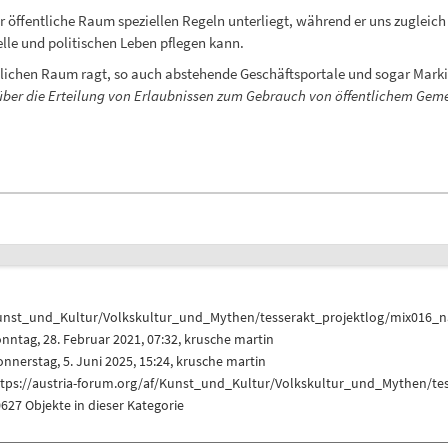
ffentliche Raum speziellen Regeln unterliegt, während er uns zugleich a
elle und politischen Leben pflegen kann.
lichen Raum ragt, so auch abstehende Geschäftsportale und sogar Markis
über die Erteilung von Erlaubnissen zum Gebrauch von öffentlichem Gem
unst_und_Kultur/Volkskultur_und_Mythen/tesserakt_projektlog/mix016_n
nntag, 28. Februar 2021, 07:32,
krusche martin
nnerstag, 5. Juni 2025, 15:24,
krusche martin
ttps://austria-forum.org/af/Kunst_und_Kultur/Volkskultur_und_Mythen/te
627 Objekte in dieser Kategorie