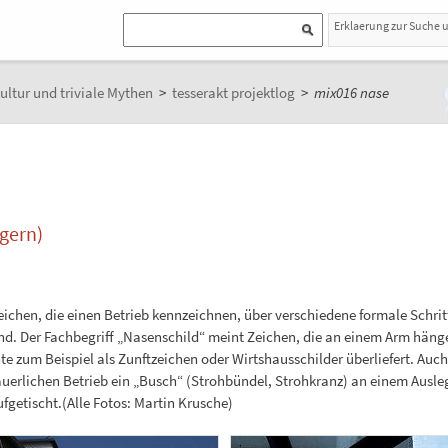
Erklaerung zur Suche 
ultur und triviale Mythen
>
tesserakt projektlog
>
mix016 nase
gern)
 Zeichen, die einen Betrieb kennzeichnen, über verschiedene formale Schr
ind. Der Fachbegriff „Nasenschild“ meint Zeichen, die an einem Arm hän
te zum Beispiel als Zunftzeichen oder Wirtshausschilder überliefert. Auc
lichen Betrieb ein „Busch“ (Strohbündel, Strohkranz) an einem Auslege
getischt.(Alle Fotos: Martin Krusche)