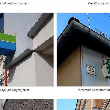
 Dekoratioin simuliert.
Drei Klassiker i
Logo als Trägersystem.
Nüchterne Sachinformati