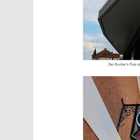
Der Barber‘s Pole s