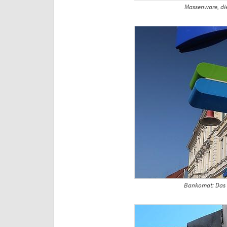
Massenware, die
Bankomat: Das 