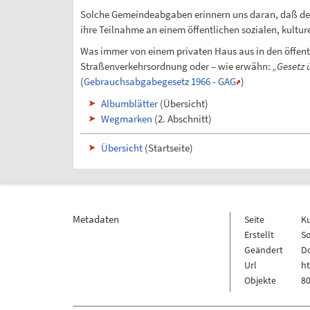
Solche Gemeindeabgaben erinnern uns daran, daß der ö
ihre Teilnahme an einem öffentlichen sozialen, kultur
Was immer von einem privaten Haus aus in den öffent
Straßenverkehrsordnung oder – wie erwähn:
„Gesetz 
(
Gebrauchsabgabegesetz 1966 - GAG
)
Albumblätter
(Übersicht)
Wegmarken
(2. Abschnitt)
Übersicht
(Startseite)
Metadaten
Seite
K
Erstellt
So
Geändert
Do
Url
h
Objekte
80