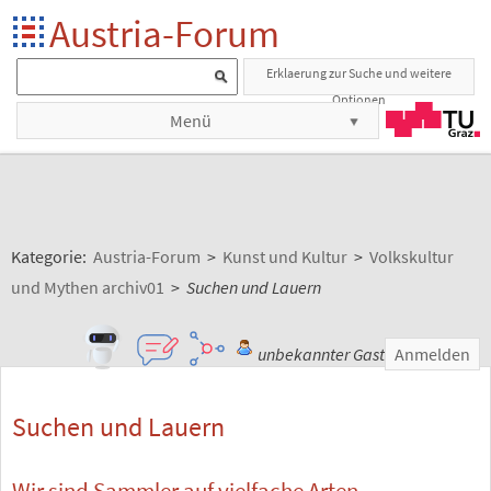
Austria-Forum
Erklaerung zur Suche und weitere
Optionen
Menü
Kategorie:
Austria-Forum
>
Kunst und Kultur
>
Volkskultur
und Mythen archiv01
>
Suchen und Lauern
unbekannter Gast
Anmelden
Suchen und Lauern
Wir sind Sammler auf vielfache Arten