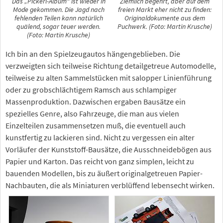
Das „Pickerl-Album“ ist wieder in
Ziemlich begehrt, aber auf dem
Mode gekommen. Die Jagd nach
freien Markt eher nicht zu finden:
fehlenden Teilen kann natürlich
Originaldokumente aus dem
quälend, sogar teuer werden.
Puchwerk. (Foto: Martin Krusche)
(Foto: Martin Krusche)
Ich bin an den Spielzeugautos hängengeblieben. Die
verzweigten sich teilweise Richtung detailgetreue Automodelle,
teilweise zu alten Sammelstücken mit salopper Linienführung
oder zu grobschlächtigem Ramsch aus schlampiger
Massenproduktion. Dazwischen ergaben Bausätze ein
spezielles Genre, also Fahrzeuge, die man aus vielen
Einzelteilen zusammensetzen muß, die eventuell auch
kunstfertig zu lackieren sind. Nicht zu vergessen ein alter
Vorläufer der Kunststoff-Bausätze, die Ausschneidebögen aus
Papier und Karton. Das reicht von ganz simplen, leicht zu
bauenden Modellen, bis zu äußert originalgetreuen Papier-
Nachbauten, die als Miniaturen verblüffend lebensecht wirken.