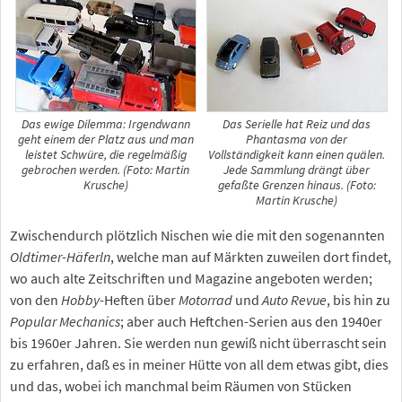
Das ewige Dilemma: Irgendwann
Das Serielle hat Reiz und das
geht einem der Platz aus und man
Phantasma von der
leistet Schwüre, die regelmäßig
Vollständigkeit kann einen quälen.
gebrochen werden. (Foto: Martin
Jede Sammlung drängt über
Krusche)
gefaßte Grenzen hinaus. (Foto:
Martin Krusche)
Zwischendurch plötzlich Nischen wie die mit den sogenannten
Oldtimer-Häferln
, welche man auf Märkten zuweilen dort findet,
wo auch alte Zeitschriften und Magazine angeboten werden;
von den
Hobby
-Heften über
Motorrad
und
Auto Revue
, bis hin zu
Popular Mechanics
; aber auch Heftchen-Serien aus den 1940er
bis 1960er Jahren. Sie werden nun gewiß nicht überrascht sein
zu erfahren, daß es in meiner Hütte von all dem etwas gibt, dies
und das, wobei ich manchmal beim Räumen von Stücken