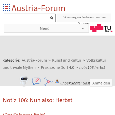
Austria-Forum
Erklaerung zur Suche und weitere
Optionen
Menü
Kategorie:
Austria-Forum
>
Kunst und Kultur
>
Volkskultur
und triviale Mythen
>
Praxiszone Dorf 4.0
>
notiz106 herbst
unbekannter Gast
Anmelden
Notiz 106: Nun also: Herbst
(Der Saisonauftakt)