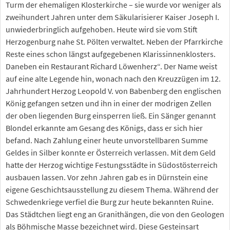
Turm der ehemaligen Klosterkirche – sie wurde vor weniger als
zweihundert Jahren unter dem Säkularisierer Kaiser Joseph I.
unwiederbringlich aufgehoben. Heute wird sie vom Stift
Herzogenburg nahe St. Pölten verwaltet. Neben der Pfarrkirche
Reste eines schon längst aufgegebenen Klarissinnenklosters.
Daneben ein Restaurant Richard Löwenherz“. Der Name weist
auf eine alte Legende hin, wonach nach den Kreuzzügen im 12.
Jahrhundert Herzog Leopold V. von Babenberg den englischen
König gefangen setzen und ihn in einer der modrigen Zellen
der oben liegenden Burg einsperren ließ. Ein Sänger genannt
Blondel erkannte am Gesang des Königs, dass er sich hier
befand. Nach Zahlung einer heute unvorstellbaren Summe
Geldes in Silber konnte er Österreich verlassen. Mit dem Geld
hatte der Herzog wichtige Festungsstädte in Südostösterreich
ausbauen lassen. Vor zehn Jahren gab es in Dürnstein eine
eigene Geschichtsausstellung zu diesem Thema. Während der
Schwedenkriege verfiel die Burg zur heute bekannten Ruine.
Das Städtchen liegt eng an Granithängen, die von den Geologen
als Böhmische Masse bezeichnet wird. Diese Gesteinsart