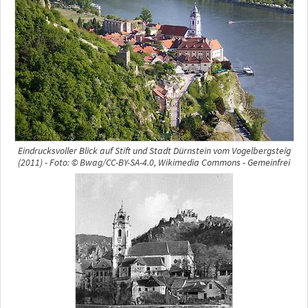
Eindrucksvoller Blick auf Stift und Stadt Dürnstein vom Vogelbergsteig
(2011) - Foto: © Bwag/CC-BY-SA-4.0, Wikimedia Commons - Gemeinfrei