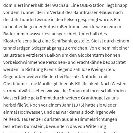
dominiert innerhalb der Wachau. Eine ÖBB-Station liegt knapp
vor dem Tunnel, der im Verlauf des Bahntrassen-Baues nach
der Jahrhundertwende in den Felsen gesprengt wurde. Ein
nebenher liegender Autostraßentunnel wurde wie in einem
Badezimmer wasserfest ausgerichtet. Unterhalb des
Klosterfelsens liegt eine Schiffsanlegestelle. Sie ist durch einem
tunnelartigen Stiegenabgang zu erreichen. Von einem mit einer
Balustrade verzierten Balkon um den Glockenturm können
vorbeischwimmende Personen- und Frachtkähne beobachtet
werden. In Richtung Krems liegend zahllose Weingärten.
Gegenüber weitere Rieden bei Rossatz. Natürlich mit
Obstbäume – die Marille gilt hier als Köstlichkeit. Nach Westen
stromaufwärts sehen wir wie die Donau mit ihrer schillernden
Wasserfläche gekrümmt durch weitere Granithügel zu uns
herbei fließt. Noch vor einem Jahr (1975) hatte sie wieder
einmal Hochwasser, und das war damals doch irgendwie
reißend. Tausende Touristen aus alle Himmelsrichtungen
besuchen Dürnstein, bewundern das von Witterung