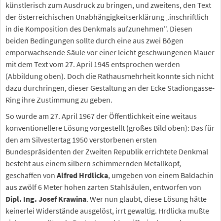
künstlerisch zum Ausdruck zu bringen, und zweitens, den Text
der österreichischen Unabhängigkeitserklärung „inschriftlich
in die Komposition des Denkmals aufzunehmen". Diesen
beiden Bedingungen sollte durch eine aus zwei Bögen
emporwachsende Säule vor einer leicht geschwungenen Mauer
mit dem Text vom 27. April 1945 entsprochen werden
(Abbildung oben). Doch die Rathausmehrheit konnte sich nicht
dazu durchringen, dieser Gestaltung an der Ecke Stadiongasse-
Ring ihre Zustimmung zu geben.
So wurde am 27. April 1967 der Öffentlichkeit eine weitaus
konventionellere Lösung vorgestellt (großes Bild oben): Das für
den am Silvestertag 1950 verstorbenen ersten
Bundespräsidenten der Zweiten Republik errichtete Denkmal
besteht aus einem silbern schimmernden Metallkopf,
geschaffen von
Alfred Hrdlicka
, umgeben von einem Baldachin
aus zwölf 6 Meter hohen zarten Stahlsäulen, entworfen von
Dipl. Ing. Josef Krawina
. Wer nun glaubt, diese Lösung hätte
keinerlei Widerstände ausgelöst, irrt gewaltig. Hrdlicka mußte