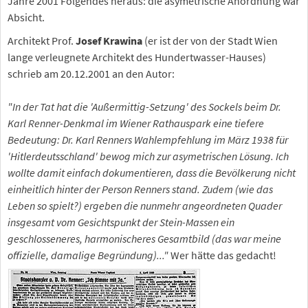
Jahre 2001 Folgendes heraus: die asymetrische Anordnung war
Absicht.
Architekt Prof.
Josef Krawina
(er ist der von der Stadt Wien
lange verleugnete Architekt des Hundertwasser-Hauses)
schrieb am 20.12.2001 an den Autor:
"In der Tat hat die 'Außermittig-Setzung' des Sockels beim Dr.
Karl Renner-Denkmal im Wiener Rathauspark eine tiefere
Bedeutung: Dr. Karl Renners Wahlempfehlung im März 1938 für
'Hitlerdeutsschland' bewog mich zur asymetrischen Lösung. Ich
wollte damit einfach dokumentieren, dass die Bevölkerung nicht
einheitlich hinter der Person Renners stand. Zudem (wie das
Leben so spielt?) ergeben die nunmehr angeordneten Quader
insgesamt vom Gesichtspunkt der Stein-Massen ein
geschlosseneres, harmonischeres Gesamtbild (das war meine
offizielle, damalige Begründung)..."
Wer hätte das gedacht!