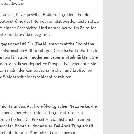
to: Shutterstock
anzen, Pilze, ja selbst Bakterien greifen über die
 Datenströme des Internet vernetzt wurde, reisten etwa
e eigene Geschichte. Und gerade heute, im Zeitalter
eit zurückzuwirken beginnt.
gegangen ist? Für „The Mushroom at the End of the
erikanischen Anthropologie- Gesellschaft erhalten. In
en bis hin zu den modernen Lebensmittelmärkten. Sie
nnen. Aus dieser doppelten Perspektive beleuchtet sie
lze sammeln, der kambodschanischen und laotischen
die Waldarbeit einem schlecht bezahlten
r nicht nur das: Auch die ökologischen Netzwerke, die
lichem Überleben treten zutage. Matsutake ist
verhelfen. Der Pilz selbst wächst auch in einem
chten Boden zu finden war. Bei Anna Tsing erhält
feld – für die „Möglichkeit des Lebens in