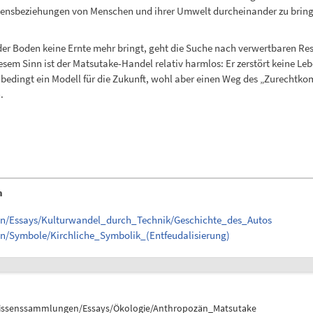
ensbeziehungen von Menschen und ihrer Umwelt durcheinander zu bringe
der Boden keine Ernte mehr bringt, geht die Suche nach verwertbaren Re
sem Sinn ist der Matsutake-Handel relativ harmlos: Er zerstört keine Leb
 unbedingt ein Modell für die Zukunft, wohl aber einen Weg des „Zurecht
.
n
en/Essays/Kulturwandel_durch_Technik/Geschichte_des_Autos
en/Symbole/Kirchliche_Symbolik_(Entfeudalisierung)
issenssammlungen/Essays/Ökologie/Anthropozän_Matsutake