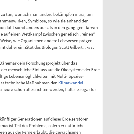
ien zu tun, wonach man andere bekämpfen muss, um
Zusammenwirken, Symbiose, so wie sie anhand der
ion fällt somit anders aus als in den gängigen Darwin-
die auf einen Wettkampf zwischen genetisch „reinen“
nd Weise, wie Organismen andere Lebewesen prägen –
 daher ein Zitat des Biologen Scott Gilbert: „Fast
in Dänemark ein Forschungsprojekt über das
r der menschliche Einfluss auf die Ökosysteme der Erde
ftige Lebensmöglichkeiten mit Multi- Spezies-
, dass technische Maßnahmen den
Klimawandel
ieure schon alles richten werden, hält sie sogar für
 künftiger Generationen auf dieser Erde zerstören
us ist Teil des Problems, sofern er natürliche
oren aus der Ferne erlaubt, die gewachsenen