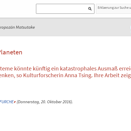
Erklaerung zur Suche 
ropozän Matsutake
Planeten
steme könnte künftig ein katastrophales Ausmaß errei
ken, so Kulturforscherin Anna Tsing. Ihre Arbeit zeig
 FURCHE
(Donnerstag, 20. Oktober 2016).