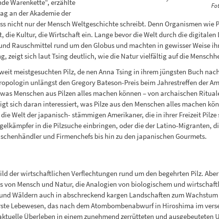
nde Warenkette“, erzählte
Fo
rag an der Akademie der
ass nicht nur der Mensch Weltgeschichte schreibt. Denn Organismen wie Pfl
die Kultur, die Wirtschaft ein. Lange bevor die Welt durch die digitalen
 und Rauschmittel rund um den Globus und machten in gewisser Weise ihr
zeigt sich laut Tsing deutlich, wie die Natur vielfältig auf die Menschh
eit meistgesuchten Pilz, de nen Anna Tsing in ihrem jüngsten Buch nach
hropologin unlängst den Gregory Bateson-Preis beim Jahrestreffen der Am
, was Menschen aus Pilzen alles machen können – von archaischen Ritual
zeigt sich daran interessiert, was Pilze aus den Menschen alles machen kö
die Welt der japanisch- stämmigen Amerikaner, die in ihrer Freizeit Pi
gelkämpfer in die Pilzsuche einbringen, oder die der Latino-Migranten, 
wischenhändler und Firmenchefs bis hin zu den japanischen Gourmets.
Bild der wirtschaftlichen Verflechtungen rund um den begehrten Pilz. Abe
tnis von Mensch und Natur, die Analogien von biologischem und wirtschaft
und Wäldern auch in abschreckend kargen Landschaften zum Wachstum zu 
rste Lebewesen, das nach dem Atombombenabwurf in Hiroshima im verseu
 aktuelle Überleben in einem zunehmend zerrütteten und ausgebeuteten Um