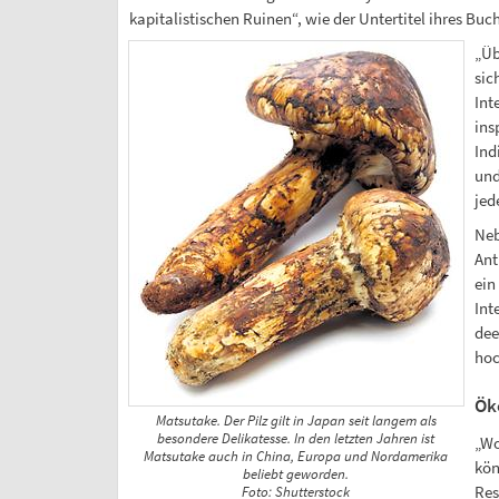
kapitalistischen Ruinen“, wie der Untertitel ihres Buc
„Üb
sic
Int
ins
Ind
und
jed
Neb
Ant
ein
Int
dee
hoc
Ök
Matsutake. Der Pilz gilt in Japan seit langem als
besondere Delikatesse. In den letzten Jahren ist
„Wo
Matsutake auch in China, Europa und Nordamerika
kön
beliebt geworden.
Res
Foto: Shutterstock