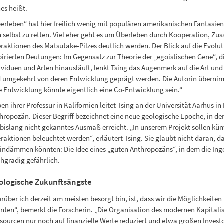
hes heißt.
erleben“ hat hier freilich wenig mit populären amerikanischen Fantas
h selbst zu retten. Viel eher geht es um Überleben durch Kooperation, 
eraktionen des Matsutake-Pilzes deutlich werden. Der Blick auf die Evolut
pirierten Deutungen: Im Gegensatz zur Theorie der „egoistischen Gene“, 
ividuen und Arten hinausläuft, lenkt Tsing das Augenmerk auf die Art u
 umgekehrt von deren Entwicklung geprägt werden. Die Autorin übernimmt
e Entwicklung könnte eigentlich eine Co-Entwicklung sein.“
en ihrer Professur in Kalifornien leitet Tsing an der Universität Aarhus 
hropozän. Dieser Begriff bezeichnet eine neue geologische Epoche, in de
 bislang nicht gekanntes Ausmaß erreicht. „In unserem Projekt sollen kün
eraktionen beleuchtet werden“, erläutert Tsing. Sie glaubt nicht daran
indämmen könnten: Die Idee eines „guten Anthropozäns“, in dem die Ingen
hgradig gefährlich.
ologische Zukunftsängste
rüber ich derzeit am meisten besorgt bin, ist, dass wir die Möglichkeiten
nten“, bemerkt die Forscherin. „Die Organisation des modernen Kapitalism
sourcen nur noch auf finanzielle Werte reduziert und etwa großen Invest