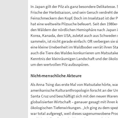
In Japan gilt der Pilz als ganz besondere Delikatesse.
Frische der Herbstsaison, und sein Geruch verdreht d
Feinschmeckern den Kopf. Doch im Inselstaat ist der P
hat eine weltweite Pilzsuche befeuert. Seit den 1980e
den Wäldern der nördlichen Hemisphäre nach Japan i
Korea, Kanada, den USA, zuletzt auch aus Schweden u
sammeln, ist nicht gerade einfach: Oft verbergen sie s
eine kleine Unebenheit im Waldboden verrät ihren St
auch die Tiere des Waldes konkurrieren um Matsutake.
Kenntnis der kleinräumigen Landschaft und der öko
um den wertvollen Pilz aufzuspüren.
Nicht-menschliche Akteure
Als Anna Tsing das erste Mal von Matsutake hörte, war 
amerikanische Kulturanthropologin forscht an der Univ
Santa Cruz und beschäftigt sich mit den neuen Waren
globalisierten Wirtschaft – genauer gesagt mit ihren k
ökologischen Tiefenwirkungen. „Ich ging zu dem spezi
war total aufgeregt, weil dieses sagenumwobene Produ