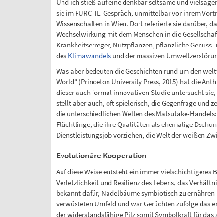
Und ich stieß auf eine denkbar seltsame und vielsage
sie im FURCHE-Gespräch, unmittelbar vor ihrem Vort
Wissenschaften in Wien. Dort referierte sie darüber, d
Wechselwirkung mit dem Menschen in die Gesellschaft, 
Krankheitserreger, Nutzpflanzen, pflanzliche Genuss-
des
Klimawandels
und der massiven Umweltzerstörung, 
Was aber bedeuten die Geschichten rund um den weltw
World“ (Princeton University Press, 2015) hat die Ant
dieser auch formal innovativen Studie untersucht sie
stellt aber auch, oft spielerisch, die Gegenfrage und 
die unterschiedlichen Welten des Matsutake-Handels: 
Flüchtlinge, die ihre Qualitäten als ehemalige Dschun
Dienstleistungsjob vorziehen, die Welt der weißen Z
Evolutionäre Kooperation
Auf diese Weise entsteht ein immer vielschichtigeres 
Verletzlichkeit und Resilienz des Lebens, das Verhäl
bekannt dafür, Nadelbäume symbiotisch zu ernähren 
verwüsteten Umfeld und war Gerüchten zufolge das e
der widerstandsfähige Pilz somit Symbolkraft für das