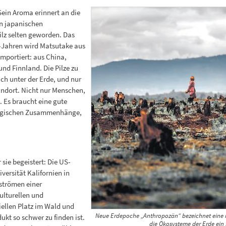
 Sein Aroma erinnert an die
en japanischen
ilz selten geworden. Das
r-Jahren wird Matsutake aus
mportiert: aus China,
nd Finnland. Die Pilze zu
ich unter der Erde, und nur
andort. Nicht nur Menschen,
 Es braucht eine gute
logischen Zusammenhänge,
sie begeistert: Die US-
ersität Kalifornien in
strömen einer
ulturellen und
ellen Platz im Wald und
Neue Erdepoche „Anthropozän“ bezeichnet eine n
kt so schwer zu finden ist.
die Ökosysteme der Erde ein 