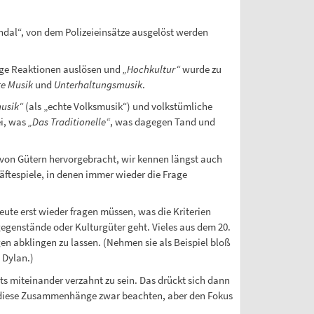
ndal“, von dem Polizeieinsätze ausgelöst werden
ige Reaktionen auslösen und
„Hochkultur“
wurde zu
te Musik
und
Unterhaltungsmusik
.
usik“
(als „echte Volksmusik“) und volkstümliche
i, was
„Das Traditionelle“
, was dagegen Tand und
n von Gütern hervorgebracht, wir kennen längst auch
räftespiele, in denen immer wieder die Frage
ute erst wieder fragen müssen, was die Kriterien
egenstände oder Kulturgüter geht. Vieles aus dem 20.
en abklingen zu lassen. (Nehmen sie als Beispiel bloß
 Dylan.)
s miteinander verzahnt zu sein. Das drückt sich dann
iese Zusammenhänge zwar beachten, aber den Fokus