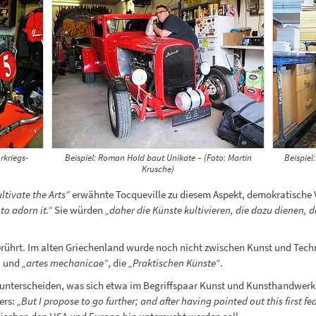
rkriegs-
Beispiel: Roman Hold baut Unikate – (Foto: Martin
Beispiel
Krusche)
ltivate the Arts“
erwähnte Tocqueville zu diesem Aspekt, demokratische 
to adorn it.“
Sie würden
„daher die Künste kultivieren, die dazu dienen, 
rührt. Im alten Griechenland wurde noch nicht zwischen Kunst und Techn
, und
„artes mechanicae“
, die
„Praktischen Künste“
.
u unterscheiden, was sich etwa im Begriffspaar Kunst und Kunsthandwerk
ers:
„But I propose to go further; and after having pointed out this first fe