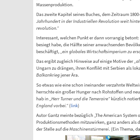
Massenproduktion.
Das zweite Kapitel seines Buches, dem Zeitraum 1800-
Jahrhundert in der Industriellen Revolution weit hinte
revolution.“
Interessant, welchen Punkt er dann vorrangig betont: 
besiegt habe, die Hälfte seiner anwachsenden Bevölk
beschäftigt,
„ein globales Wirtschaftsimperium zu ers
Das ergibt zugleich Hinweise auf einige Motive der
„al
Ungarn zu drängen, ihren Konflikt mit Serbien als lo
Balkankrieg
jener Ära.
So etwas wie eine schon ineinander verzahnte Weltwir
herrschte ein großer Hunger nach Rohstoffen und neuen
hab in
„Herr Turner und die Temeraire“
kürzlich notier
England vorbei.“
(
link
)
Autor Gantz meinte bezüglich „The American System of
Produktionsmethoden mitzuwirken, ganz anders als di
der Stelle auf die
Maschinenstürmerei
. (Ein Thema, d