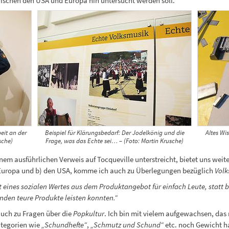
wischen den USA und Europa hin untersucht werden soll.
eit an der
Beispiel für Klärungsbedarf: Der Jodelkönig und die
Altes Wi
sche)
Frage, was das Echte sei… – (Foto: Martin Krusche)
nem ausführlichen Verweis auf Tocqueville unterstreicht, bietet uns wei
) Europa und b) den USA, komme ich auch zu Überlegungen bezüglich
Volk
eines sozialen Wertes aus dem Produktangebot für einfach Leute, statt b
nden teure Produkte leisten konnten.“
uch zu Fragen über die
Popkultur
. Ich bin mit vielem aufgewachsen, das 
ategorien wie
„Schundhefte“
,
„Schmutz und Schund“
etc. noch Gewicht h