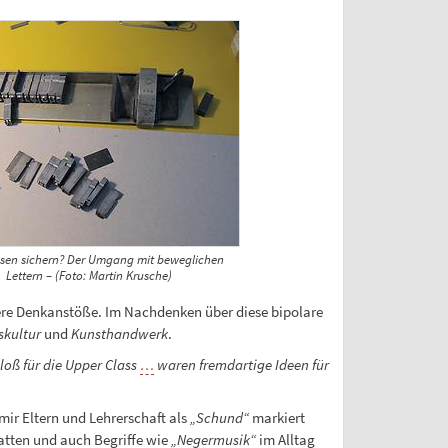
ssen sichern? Der Umgang mit beweglichen
Lettern – (Foto: Martin Krusche)
tere Denkanstöße. Im Nachdenken über diese bipolare
skultur
und
Kunsthandwerk
.
loß für die Upper Class
…
waren fremdartige Ideen für
mir Eltern und Lehrerschaft als
„Schund“
markiert
atten und auch Begriffe wie
„Negermusik“
im Alltag