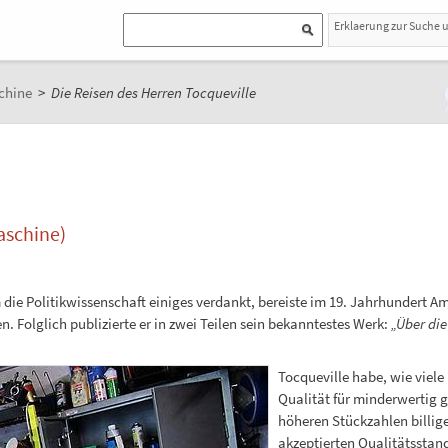
Erklaerung zur Suche 
chine
>
Die Reisen des Herren Tocqueville
aschine)
em die Politikwissenschaft einiges verdankt, bereiste im 19. Jahrhundert 
. Folglich publizierte er in zwei Teilen sein bekanntestes Werk:
„Über di
Tocqueville habe, wie viel
Qualität für minderwertig g
höheren Stückzahlen billige
akzeptierten Qualitätsstand