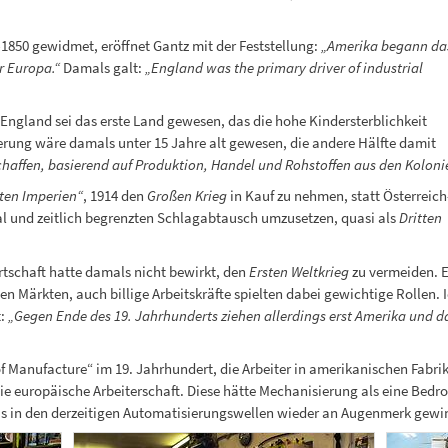
1850 gewidmet, eröffnet Gantz mit der Feststellung:
„Amerika begann da
r Europa.“
Damals galt:
„England was the primary driver of industrial
England sei das erste Land gewesen, das die hohe Kindersterblichkeit
erung wäre damals unter 15 Jahre alt gewesen, die andere Hälfte damit
chaffen, basierend auf Produktion, Handel und Rohstoffen aus den Koloni
ten Imperien“
, 1914 den
Großen Krieg
in Kauf zu nehmen, statt Österreich
kal und zeitlich begrenzten Schlagabtausch umzusetzen, quasi als
Dritten
tschaft hatte damals nicht bewirkt, den
Ersten Weltkrieg
zu vermeiden. E
 Märkten, auch billige Arbeitskräfte spielten dabei gewichtige Rollen. 
t:
„Gegen Ende des 19. Jahrhunderts ziehen allerdings erst Amerika und d
 Manufacture“ im 19. Jahrhundert, die Arbeiter in amerikanischen Fabrik
e europäische Arbeiterschaft. Diese hätte Mechanisierung als eine Bedro
as in den derzeitigen Automatisierungswellen wieder an Augenmerk gewin