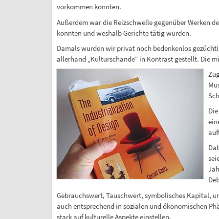
vorkommen konnten.
Außerdem war die Reizschwelle gegenüber Werken der 
konnten und weshalb Gerichte tätig wurden.
Damals wurden wir privat noch bedenkenlos gezüchti
allerhand „Kulturschande“ in Kontrast gestellt. Die 
Zug
Mus
Sch
Die
ein
auf
Dab
sei
Jah
Deb
Gebrauchswert, Tauschwert, symbolisches Kapital, uns
auch entsprechend in sozialen und ökonomischen Ph
stark auf kulturelle Aspekte einstellen.