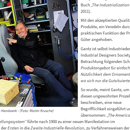
Buch
„The Industrialization
2011).
Mit den akzeptierten Qualit
Produkte, ein Veredeln durc
praktischen Funktion der Pr
Güter angehoben.
Gantz ist selbst Industried
Industrial Designers Society
Betrachtung folgenden Sch
Produktangebot für einfach L
Nützlichkeit dem Ornamenta
wo sich nur die Gutsituiert
So wurde, meint Gantz, um
diesen ungewohnten Proze
beschreiben, eine neue
Begrifflichkeit eingeführt u
m Handwerk - (Foto: Martin Krusche)
übernommen:
„The Americ
ellungssystem“
führte nach 1900 zu einer neuen Manifestation im
 der
Ersten
in die
Zweite Industrielle Revolution
, zu Verfahrensweisen der