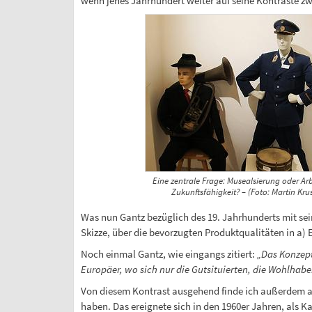
wenn jenes Jahrhundert weiter auf seine Kontraste z
Eine zentrale Frage: Musealsierung oder Arb
Zukunftsfähigkeit? – (Foto: Martin Kru
Was nun Gantz bezüglich des 19. Jahrhunderts mit sei
Skizze, über die bevorzugten Produktqualitäten in a
Noch einmal Gantz, wie eingangs zitiert:
„Das Konzept 
Europäer, wo sich nur die Gutsituierten, die Wohlhabe
Von diesem Kontrast ausgehend finde ich außerdem a
haben. Das ereignete sich in den 1960er Jahren, als K