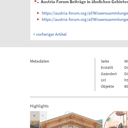
Austria-Forum Beiträge in ähnlichen Gebiete
https://austria-forum.org/af/Wissenssammlung
https://austria-forum.org/af/Wissenssammlung
< vorheriger Artikel
Metadaten
Seite
W
Erstellt
Di
Geändert
Di
Url
h
Objekte
80
Highlights
<
>