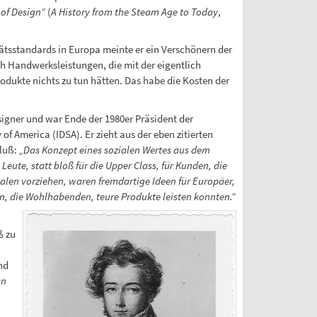
 of Design“
(
A History from the Steam Age to Today
,
ätsstandards in Europa meinte er ein Verschönern der
h Handwerksleistungen, die mit der eigentlich
odukte nichts zu tun hätten. Das habe die Kosten der
esigner und war Ende der 1980er Präsident der
 of America (IDSA). Er zieht aus der eben zitierten
luß:
„Das Konzept eines sozialen Wertes aus dem
eute, statt bloß für die Upper Class, für Kunden, die
len vorziehen, waren fremdartige Ideen für Europäer,
en, die Wohlhabenden, teure Produkte leisten konnten.“
ß zu
nd
an