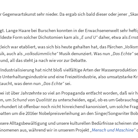
Gegenwartskunst sehr nieder. Da ergab sich bald dieser oder jener „Ska
gt. Lange Haare bei Burschen konnten in der Erwachsenenwelt sehr heft
mildeste Form solcher Dichotomien kam als
„E und U“
daher, etwa als
Erns
leich war etabliert, was sich bis heute gehalten hat, das Pärchen
„Volksm
ik, auch als
„volksdümmliche“
Musik denunziert. Was nun
„Das Echte“
se
und, all das steht ja nach wie vor zur Debatte.
 Industrialisierung hat nicht bloß vielfältige Arten der Massenproduktio
e Unterhaltungsindustrie und eine Freizeitindustrie, also umsatzstarke K
taucht, was denn nun
„Das Echte“
sei.
ei ist über Jahrzehnte so viel an Propaganda entfacht worden, daß wir he
en, um
Schund
von
Qualität
zu unterscheiden, egal, ob es um Gebrauchsg
rhundert ist offenbar noch nicht hinreichend kanonisiert, um solche Frag
atten um die 2016er Nobelpreisverleihung an den Singer/Songwriter Bob
ere Alltagsbewältigung und unsere kulturellen Bedürfnisse scheinen stet
änomenen aus, während wir in unserem Projekt
„
Mensch und Maschine
“
d