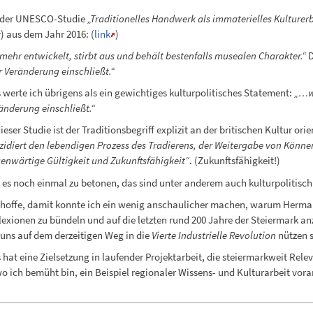
n der UNESCO-Studie
„Traditionelles Handwerk als immaterielles Kulturerb
 aus dem Jahr 2016: (
link
)
mehr entwickelt, stirbt aus und behält bestenfalls musealen Charakter.“
D
 Veränderung einschließt.“
 werte ich übrigens als ein gewichtiges kulturpolitisches Statement:
„…we
änderung einschließt.“
dieser Studie ist der Traditionsbegriff explizit an der britischen Kultur ori
zidiert den lebendigen Prozess des Tradierens, der Weitergabe von Können
enwärtige Gültigkeit und Zukunftsfähigkeit“
. (Zukunftsfähigkeit!)
es noch einmal zu betonen, das sind unter anderem auch kulturpolitisch
 hoffe, damit konnte ich ein wenig anschaulicher machen, warum Herma
lexionen zu bündeln und auf die letzten rund 200 Jahre der Steiermark 
 uns auf dem derzeitigen Weg in die
Vierte Industrielle Revolution
nützen s
 hat eine Zielsetzung in laufender Projektarbeit, die steiermarkweit Re
wo ich bemüht bin, ein Beispiel regionaler Wissens- und Kulturarbeit vora