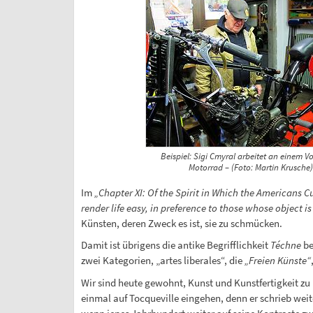
Beispiel: Sigi Cmyral arbeitet an einem Vo
Motorrad – (Foto: Martin Krusche)
Im
„Chapter XI: Of the Spirit in Which the Americans Cu
render life easy, in preference to those whose object is 
Künsten, deren Zweck es ist, sie zu schmücken.
Damit ist übrigens die antike Begrifflichkeit
Téchne
be
zwei Kategorien, „artes liberales“, die
„Freien Künste“
Wir sind heute gewohnt, Kunst und Kunstfertigkeit z
einmal auf Tocqueville eingehen, denn er schrieb weit