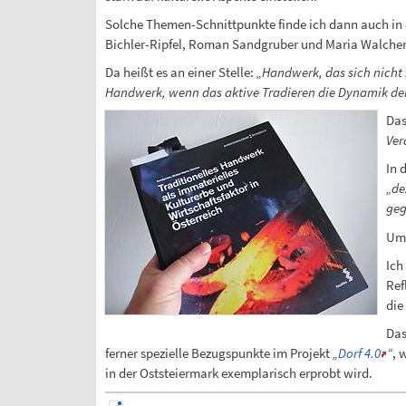
Solche Themen-Schnittpunkte finde ich dann auch i
Bichler-Ripfel, Roman Sandgruber und Maria Walcher)
Da heißt es an einer Stelle:
„Handwerk, das sich nicht 
Handwerk, wenn das aktive Tradieren die Dynamik der
Das
Ver
In 
„de
geg
Um 
Ich
Ref
die
Das
ferner spezielle Bezugspunkte im Projekt
„
Dorf 4.0
“
, 
in der Oststeiermark exemplarisch erprobt wird.