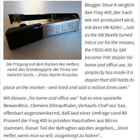
Blogger
Steve K
verglich
den
Frog 400
, der nach
wie vor produziert wird,
mit dem
VW Käfer
:
„Just
as the VW Beetle turned
into a car for the masses,
the FROG 400 by SAX
became THE stapler for
Die Prägung auf dem Rücken des Hefters
home and office use. Its
nennt das Gründungsjahr der Firma von
simplicity has made it a
Heinrich Sachs. – (Foto: Martin Krusche)
stapler that still holds its
place on the market – well-tried and sold a million times over.”
Mit diesem
„for home and office use“
hat es eine spezielle
Bewandtnis. Clemens Ellmauthaler, Verkaufs-Chef von Sax,
offenbart augenzwinkernd, daß laut einer Umfrage rund 80
Prozent der Frog 400 in privaten Haushalten aus Büros
stammen. Dieser Teil der Befragten würden angeben,
„ihren
Hefter, wenn man so will, ausgeborgt zu haben“
.