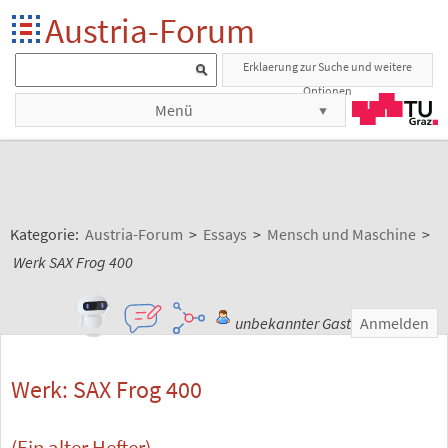
Austria-Forum
Erklaerung zur Suche und weitere
Optionen
Menü
Kategorie:
Austria-Forum
>
Essays
>
Mensch und Maschine
>
Werk SAX Frog 400
unbekannter Gast
Anmelden
Werk: SAX Frog 400
(Ein alter Hefter)