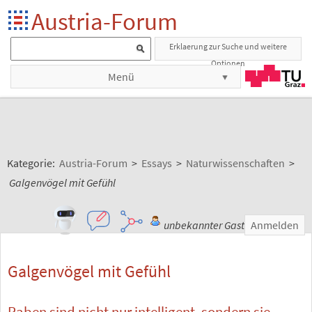
Austria-Forum
Erklaerung zur Suche und weitere
Optionen
Menü
Kategorie:
Austria-Forum
>
Essays
>
Naturwissenschaften
>
Galgenvögel mit Gefühl
unbekannter Gast
Anmelden
Galgenvögel mit Gefühl
Raben sind nicht nur intelligent, sondern sie