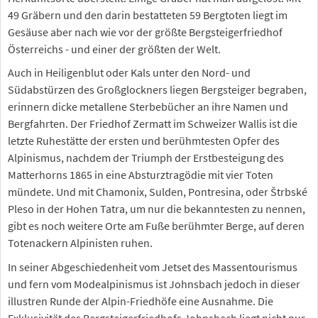
49 Gräbern und den darin bestatteten 59 Bergtoten liegt im
Gesäuse aber nach wie vor der größte Bergsteigerfriedhof
Österreichs - und einer der größten der Welt.
Auch in Heiligenblut oder Kals unter den Nord- und
Südabstürzen des Großglockners liegen Bergsteiger begraben,
erinnern dicke metallene Sterbebücher an ihre Namen und
Bergfahrten. Der Friedhof Zermatt im Schweizer Wallis ist die
letzte Ruhestätte der ersten und berühmtesten Opfer des
Alpinismus, nachdem der Triumph der Erstbesteigung des
Matterhorns 1865 in eine Absturztragödie mit vier Toten
mündete. Und mit Chamonix, Sulden, Pontresina, oder Štrbské
Pleso in der Hohen Tatra, um nur die bekanntesten zu nennen,
gibt es noch weitere Orte am Fuße berühmter Berge, auf deren
Totenackern Alpinisten ruhen.
In seiner Abgeschiedenheit vom Jetset des Massentourismus
und fern vom Modealpinismus ist Johnsbach jedoch in dieser
illustren Runde der Alpin-Friedhöfe eine Ausnahme. Die
Exklusivität des Bergsteigerfriedhofs Johnsbach liegt nicht nur