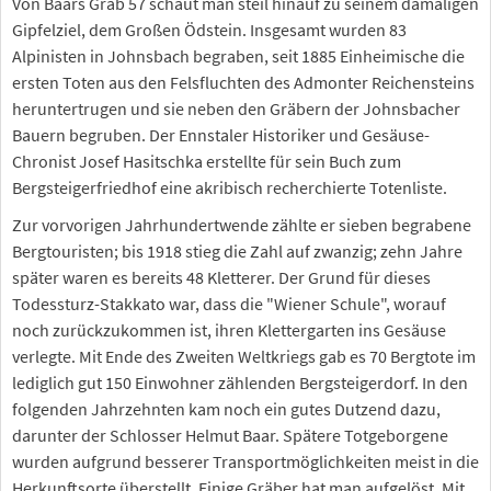
Von Baars Grab 57 schaut man steil hinauf zu seinem damaligen
Gipfelziel, dem Großen Ödstein. Insgesamt wurden 83
Alpinisten in Johnsbach begraben, seit 1885 Einheimische die
ersten Toten aus den Felsfluchten des Admonter Reichensteins
heruntertrugen und sie neben den Gräbern der Johnsbacher
Bauern begruben. Der Ennstaler Historiker und Gesäuse-
Chronist Josef Hasitschka erstellte für sein Buch zum
Bergsteigerfriedhof eine akribisch recherchierte Totenliste.
Zur vorvorigen Jahrhundertwende zählte er sieben begrabene
Bergtouristen; bis 1918 stieg die Zahl auf zwanzig; zehn Jahre
später waren es bereits 48 Kletterer. Der Grund für dieses
Todessturz-Stakkato war, dass die "Wiener Schule", worauf
noch zurückzukommen ist, ihren Klettergarten ins Gesäuse
verlegte. Mit Ende des Zweiten Weltkriegs gab es 70 Bergtote im
lediglich gut 150 Einwohner zählenden Bergsteigerdorf. In den
folgenden Jahrzehnten kam noch ein gutes Dutzend dazu,
darunter der Schlosser Helmut Baar. Spätere Totgeborgene
wurden aufgrund besserer Transportmöglichkeiten meist in die
Herkunftsorte überstellt. Einige Gräber hat man aufgelöst. Mit