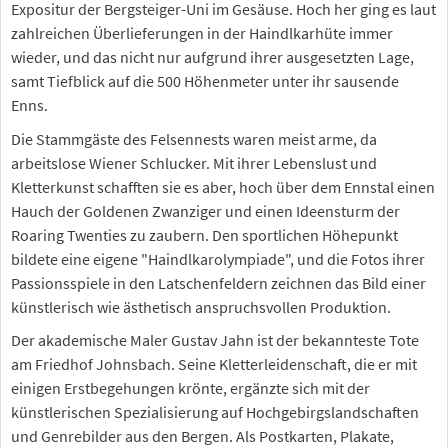
Expositur der Bergsteiger-Uni im Gesäuse. Hoch her ging es laut
zahlreichen Überlieferungen in der Haindlkarhüte immer
wieder, und das nicht nur aufgrund ihrer ausgesetzten Lage,
samt Tiefblick auf die 500 Höhenmeter unter ihr sausende
Enns.
Die Stammgäste des Felsennests waren meist arme, da
arbeitslose Wiener Schlucker. Mit ihrer Lebenslust und
Kletterkunst schafften sie es aber, hoch über dem Ennstal einen
Hauch der Goldenen Zwanziger und einen Ideensturm der
Roaring Twenties zu zaubern. Den sportlichen Höhepunkt
bildete eine eigene "Haindlkarolympiade", und die Fotos ihrer
Passionsspiele in den Latschenfeldern zeichnen das Bild einer
künstlerisch wie ästhetisch anspruchsvollen Produktion.
Der akademische Maler Gustav Jahn ist der bekannteste Tote
am Friedhof Johnsbach. Seine Kletterleidenschaft, die er mit
einigen Erstbegehungen krönte, ergänzte sich mit der
künstlerischen Spezialisierung auf Hochgebirgslandschaften
und Genrebilder aus den Bergen. Als Postkarten, Plakate,