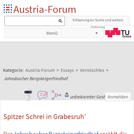
Austria-Forum
Erklaerung zur Suche und weitere
Optionen
Menü
Kategorie:
Austria-Forum
>
Essays
>
Vermischtes
>
Johnsbacher Bergsteigerfriedhof
unbekannter Gast
Anmelden
Spitzer Schrei in Grabesruh’
Der
Johnsbacher Bergsteigerfriedhof
erzählt die