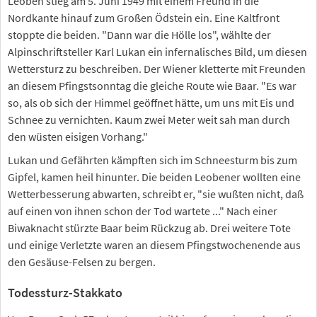
Leoben stieg am 5. Juni 1949 mit einem Freund in die
Nordkante hinauf zum Großen Ödstein ein. Eine Kaltfront
stoppte die beiden. "Dann war die Hölle los", wählte der
Alpinschriftsteller Karl Lukan ein infernalisches Bild, um diesen
Wettersturz zu beschreiben. Der Wiener kletterte mit Freunden
an diesem Pfingstsonntag die gleiche Route wie Baar. "Es war
so, als ob sich der Himmel geöffnet hätte, um uns mit Eis und
Schnee zu vernichten. Kaum zwei Meter weit sah man durch
den wüsten eisigen Vorhang."
Lukan und Gefährten kämpften sich im Schneesturm bis zum
Gipfel, kamen heil hinunter. Die beiden Leobener wollten eine
Wetterbesserung abwarten, schreibt er, "sie wußten nicht, daß
auf einen von ihnen schon der Tod wartete ..." Nach einer
Biwaknacht stürzte Baar beim Rückzug ab. Drei weitere Tote
und einige Verletzte waren an diesem Pfingstwochenende aus
den Gesäuse-Felsen zu bergen.
Todessturz-Stakkato