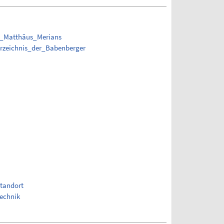
he_Matthäus_Merians
rzeichnis_der_Babenberger
tandort
echnik