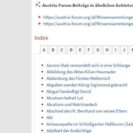
Austria-Forum Beiträge in ähnlichen Gebiete
https://austria-forum.org/af/Wissenssammlungen
https://austria-forum.org/af/Wissenssammlungen
Index
A
B
C
D
E
F
G
H
I
J
Aarons Stab verwandelt sich in eine Schlange
Abbildung des Abtes Kilian Heumader
Abdankung des Fürsten Metternich
Abgaben werden König Sigismund gebracht
Abigail besänftigt David
Abraham befreit Lot
Abraham und Melchisedech
Abschied des Hl. Bernhard von seinen Eltern
Abt
Actaeusquelle im Schloßgarten Hellbrunn (Sal
Adalbert der Andächtige