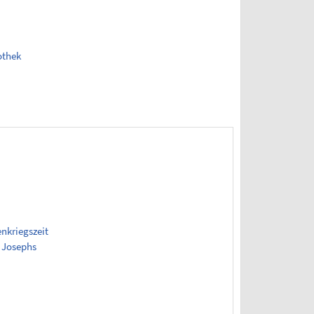
othek
enkriegszeit
z Josephs