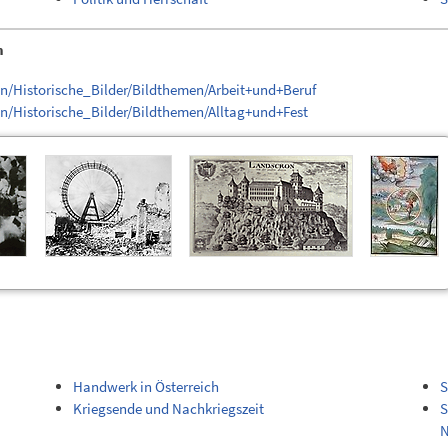
n
n/Historische_Bilder/Bildthemen/Arbeit+und+Beruf
n/Historische_Bilder/Bildthemen/Alltag+und+Fest
Handwerk in Österreich
S
Kriegsende und Nachkriegszeit
S
N