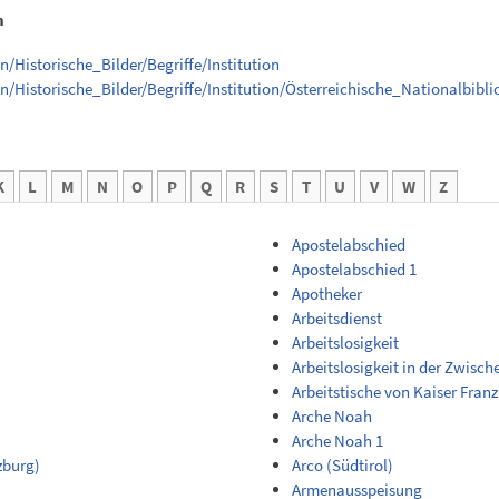
n
/Historische_Bilder/Begriffe/Institution
/Historische_Bilder/Begriffe/Institution/Österreichische_Nationalbibli
K
L
M
N
O
P
Q
R
S
T
U
V
W
Z
Apostelabschied
Apostelabschied 1
Apotheker
Arbeitsdienst
Arbeitslosigkeit
Arbeitslosigkeit in der Zwisch
Arbeitstische von Kaiser Fran
Arche Noah
Arche Noah 1
zburg)
Arco (Südtirol)
Armenausspeisung