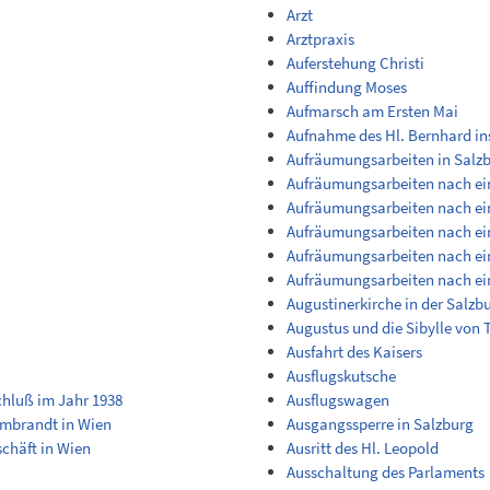
Arzt
Arztpraxis
Auferstehung Christi
Auffindung Moses
Aufmarsch am Ersten Mai
Aufnahme des Hl. Bernhard in
Aufräumungsarbeiten in Salz
Aufräumungsarbeiten nach ei
Aufräumungsarbeiten nach ein
Aufräumungsarbeiten nach ein
Aufräumungsarbeiten nach ein
Aufräumungsarbeiten nach ein
Augustinerkirche in der Salzb
Augustus und die Sibylle von 
Ausfahrt des Kaisers
Ausflugskutsche
hluß im Jahr 1938
Ausflugswagen
embrandt in Wien
Ausgangssperre in Salzburg
schäft in Wien
Ausritt des Hl. Leopold
Ausschaltung des Parlaments