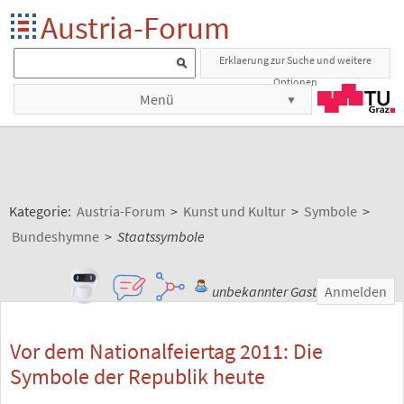
Austria-Forum
Erklaerung zur Suche und weitere
Optionen
Menü
Kategorie:
Austria-Forum
>
Kunst und Kultur
>
Symbole
>
Bundeshymne
>
Staatssymbole
unbekannter Gast
Anmelden
Vor dem Nationalfeiertag 2011: Die
Symbole der Republik heute