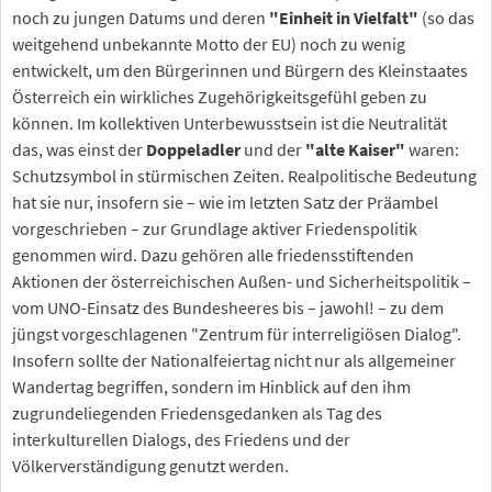
noch zu jungen Datums und deren
"Einheit in Vielfalt"
(so das
weitgehend unbekannte Motto der EU) noch zu wenig
entwickelt, um den Bürgerinnen und Bürgern des Kleinstaates
Österreich ein wirkliches Zugehörigkeitsgefühl geben zu
können. Im kollektiven Unterbewusstsein ist die Neutralität
das, was einst der
Doppeladler
und der
"alte Kaiser"
waren:
Schutzsymbol in stürmischen Zeiten. Realpolitische Bedeutung
hat sie nur, insofern sie – wie im letzten Satz der Präambel
vorgeschrieben – zur Grundlage aktiver Friedenspolitik
genommen wird. Dazu gehören alle friedensstiftenden
Aktionen der österreichischen Außen- und Sicherheitspolitik –
vom UNO-Einsatz des Bundesheeres bis – jawohl! – zu dem
jüngst vorgeschlagenen "Zentrum für interreligiösen Dialog".
Insofern sollte der Nationalfeiertag nicht nur als allgemeiner
Wandertag begriffen, sondern im Hinblick auf den ihm
zugrundeliegenden Friedensgedanken als Tag des
interkulturellen Dialogs, des Friedens und der
Völkerverständigung genutzt werden.