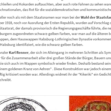
hleifen und Kokarden auftauchten, aber auch rote Fahnen zu sehen waren
chnationalen, das Rot für die sozialdemokratischen und kommunistisch
ller noch als mit dem Staatsnamen war man bei der
Wahl der Staatsf
er 1918, noch vor Ausrufung der Ersten Republik, wurden auf Vorschlag 
taatsrat, der damals provisorisch die Regierungsgeschäfte führte, die 
urgern zugeordneten schwarz-gelben Farben, war man auf die älteren 
appen, dem Hauswappen Habsburg-Lothringischen Dynastie vorkommen, w
 Habsburg identifiziert, wie die schwarz-gelben Farben.
anzler
Karl Renner
, der sich im Alleingang in mehreren Schritten als Sy
für die Zusammenarbeit aller drei großen Stände der Bürger, Bauern und A
ie sich auch im Wappen symbolisch wieder finden. Deshalb bestand sein
nem goldenen Kranz von Aehren" . Diese Konstruktion war jedoch einem
 kritisiert worden war. Allerdings widmet ihr der "Kikeriki" ein Gedicht,
chreibt.