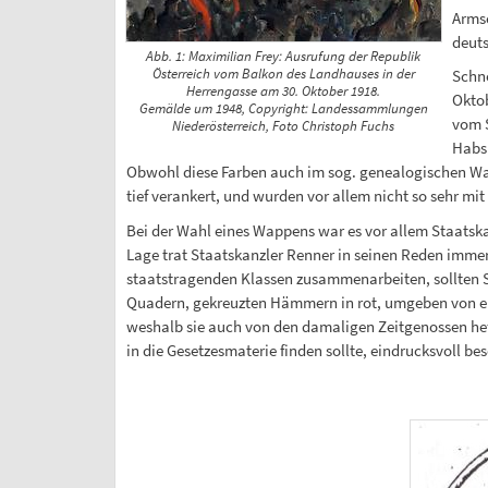
Armsc
deuts
Abb. 1: Maximilian Frey: Ausrufung der Republik
Österreich vom Balkon des Landhauses in der
Schne
Herrengasse am 30. Oktober 1918.
Oktob
Gemälde um 1948, Copyright: Landessammlungen
vom S
Niederösterreich, Foto Christoph Fuchs
Habsb
Obwohl diese Farben auch im sog. genealogischen W
tief verankert, und wurden vor allem nicht so sehr mit
Bei der Wahl eines Wappens war es vor allem Staatsk
Lage trat Staatskanzler Renner in seinen Reden immer 
staatstragenden Klassen zusammenarbeiten, sollten S
Quadern, gekreuzten Hämmern in rot, umgeben von ei
weshalb sie auch von den damaligen Zeitgenossen heftig
in die Gesetzesmaterie finden sollte, eindrucksvoll bes