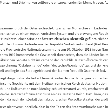
Münzen und Briefmarken sollten die entsprechenden Embleme tragen. Auc
usammenbruch der Österreichisch-Ungarischen Monarchie am Ende des E
chischen zu einem republikanischen System und die erzwungene Reduktio
r Hinsicht zu einer
Krise der österreichischen Identität
geführt. Nicht 
tritten. Es war die Rede von der: Republik Südostdeutschland (Karl Ren
die Provisorische Nationalversammlung am 30. Oktober 1918 in den Name
ahres 1919 immer mehr die Gewissheit durchsetzte, dass die Länder De
hrischen Gebiete nicht im Verband der Republik Deutsch-Österreich ver
ezeichnung "Ostalpenlande" oder "deutsche Alpenlande" zu. Erst der Fri
eit und legte das Staatsgebiet und den Namen Republik Österreich fest.
zeigt die grundsätzliche Problematik, unter der die damaligen politisch
nsame Geschichte mit dem Heiligen römischen Reich deutscher Nation, di
h- und Kulturnation noch ideologisch untermauert wurde, erschwerte di
te die Bereitschaft zum Anschluss an das Deutsche Reich. Dazu kam, dass
ten, da nach dem Zerfall des habsburgischen Vielvölkerstaates, der größ
r es nicht verwunderlich, dass in den Tagen des Staatsumbruchs auch 