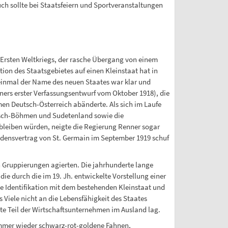
h sollte bei Staatsfeiern und Sportveranstaltungen
rsten Weltkriegs, der rasche Übergang von einem
n des Staatsgebietes auf einen Kleinstaat hat in
einmal der Name des neuen Staates war klar und
ners erster Verfassungsentwurf vom Oktober 1918), die
n Deutsch-Österreich abänderte. Als sich im Laufe
utsch-Böhmen und Sudetenland sowie die
bleiben würden, neigte die Regierung Renner sogar
edensvertrag von St. Germain im September 1919 schuf
en Gruppierungen agierten. Die jahrhunderte lange
e durch die im 19. Jh. entwickelte Vorstellung einer
e Identifikation mit dem bestehenden Kleinstaat und
 Viele nicht an die Lebensfähigkeit des Staates
te Teil der Wirtschaftsunternehmen im Ausland lag.
immer wieder schwarz-rot-goldene Fahnen,