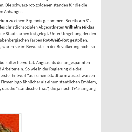
. Die schwarz-rot-goldenen standen für die die
en Anhänger.
arben
zu einem Ergebnis gekommen. Bereits am 31.
des christlichsozialen Abgeordneten
Wilhelm Miklas
neue Staatsfarben festgelegt. Unter Umgehung der den
babenbergischen Farben
Rot-Weiß-Rot
gestoßen.
aren sie im Bewusstsein der Bevölkerung nicht so
mbolstifter hervortat. Angesichts der angespannten
rbeiter ein. So wie in der Regierung die drei
 erster Entwurf "aus einem Stadtturm aus schwarzen
 Firmenlogo ähnlicher als einem staatlichen Emblem,
 das die "ständische Trias", die ja noch 1945 Eingang