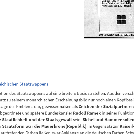
reichischen Staatswappens
ption des Staatswappens auf eine breitere Basis zu stellen. Aus den vers
satz zu seinem monarchischen Erscheinungsbild nur noch einen Kopf besit
aussage des Emblems dar, gewissermaßen als
Zeichen der Sozialpartners
 Abgeordnete und spätere Bundeskanzler
Rudolf Ramek
in seiner Funktion
r Staatlichkeit und der Staatsgewalt
sein.
Sichel und Hammer sollen
er
Staatsform war die Mauerkrone(Republik)
im Gegensatz zur
Kaiser
 auftretenden Farben ließen zwar Anklänge an die deutschen Farben Sch