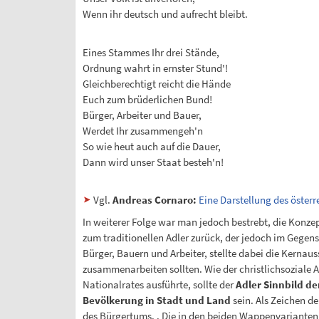
Wenn ihr deutsch und aufrecht bleibt.
Eines Stammes Ihr drei Stände,
Ordnung wahrt in ernster Stund'!
Gleichberechtigt reicht die Hände
Euch zum brüderlichen Bund!
Bürger, Arbeiter und Bauer,
Werdet Ihr zusammengeh'n
So wie heut auch auf die Dauer,
Dann wird unser Staat besteh'n!
Vgl.
Andreas Cornaro:
Eine Darstellung des öster
In weiterer Folge war man jedoch bestrebt, die Konze
zum traditionellen Adler zurück, der jedoch im Gegen
Bürger, Bauern und Arbeiter, stellte dabei die Kern
zusammenarbeiten sollten. Wie der christlichsoziale
Nationalrates ausführte, sollte der
Adler Sinnbild de
Bevölkerung in Stadt und Land
sein. Als Zeichen d
des Bürgertums. . Die in den beiden Wappenvarianten