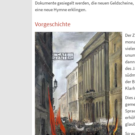
Dokumente gesiegelt werden, die neuen Geldscheine, 
eine neue Hymne erklingen.
Vorgeschichte
Der Z
monar
viele
unums
dann 
des J
südmä
der B
Klarh
Dies 
gemei
Sprac
erhöh
glaub
So wa