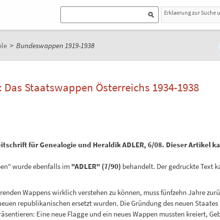
Erklaerung zur Suche 
le
>
Bundeswappen 1919-1938
 Das Staatswappen Österreichs 1934-1938
itschrift für Genealogie und Heraldik ADLER, 6/08. Dieser Artikel k
n" wurde ebenfalls im
"ADLER" (7/90)
behandelt. Der gedruckte Text k
ierenden Wappens wirklich verstehen zu können, muss fünfzehn Jahre zur
e neuen republikanischen ersetzt wurden. Die Gründung des neuen Staate
äsentieren: Eine neue Flagge und ein neues Wappen mussten kreiert, G