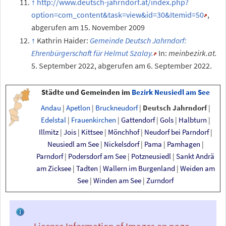
http://www.deutsch-jahrndorf.at/index.php?
option=com_content&task=view&id=30&Itemid=50
,
abgerufen am 15. November 2009
Kathrin Haider:
Gemeinde Deutsch Jahrndorf:
Ehrenbürgerschaft für Helmut Szalay.
In:
meinbezirk.at.
5.
September 2022
,
abgerufen am 6.
September 2022
.
Städte und Gemeinden im
Bezirk Neusiedl am See
Andau
|
Apetlon
|
Bruckneudorf
|
Deutsch Jahrndorf
|
Edelstal
|
Frauenkirchen
|
Gattendorf
|
Gols
|
Halbturn
|
Illmitz
|
Jois
|
Kittsee
|
Mönchhof
|
Neudorf bei Parndorf
|
Neusiedl am See
|
Nickelsdorf
|
Pama
|
Pamhagen
|
Parndorf
|
Podersdorf am See
|
Potzneusiedl
|
Sankt Andrä
am Zicksee
|
Tadten
|
Wallern im Burgenland
|
Weiden am
See
|
Winden am See
|
Zurndorf
License Information of Images on page