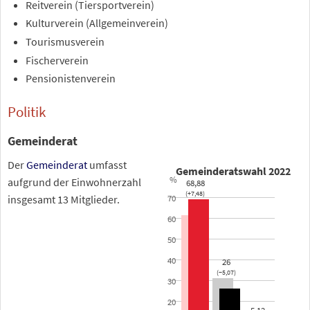
Reitverein (Tiersportverein)
Kulturverein (Allgemeinverein)
Tourismusverein
Fischerverein
Pensionistenverein
Politik
Gemeinderat
Der
Gemeinderat
umfasst
Gemeinderatswahl 2022
%
aufgrund der Einwohnerzahl
68,88
(+7,48)
insgesamt 13 Mitglieder.
70
60
50
40
26
(−5,07)
30
20