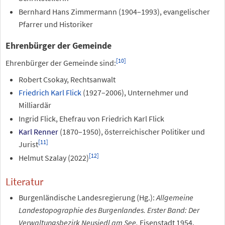
Bernhard Hans Zimmermann (1904–1993), evangelischer
Pfarrer und Historiker
Ehrenbürger der Gemeinde
[
10
]
Ehrenbürger der Gemeinde sind:
Robert Csokay, Rechtsanwalt
Friedrich Karl Flick
(1927–2006), Unternehmer und
Milliardär
Ingrid Flick, Ehefrau von Friedrich Karl Flick
Karl Renner
(1870–1950), österreichischer Politiker und
[
11
]
Jurist
[
12
]
Helmut Szalay (2022)
Literatur
Burgenländische Landesregierung (Hg.):
Allgemeine
Landestopographie des Burgenlandes. Erster Band: Der
Verwaltungsbezirk Neusiedl am See.
Eisenstadt 1954.