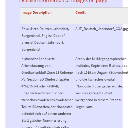
Image Description
Credit
Polski:Herb Deutsch Jahrndorf,
AUT_Deutsch_Jahrndorf_COA.jp
Burgenland, English:Coat of
arms of Deutsch Jahrndorf,
Burgenland
historische Landkarte:
Archiv des Militärgeographischen
Arbeitsfassung von:
Institutes, Kopie eines Blattes, das
Gradkartenblatt Zone 13 Colonne
nach 1918 an Ungarn (Südwesten
XVI Section SO (Südost) (später
und die Tschechoslowakei
4758/O-5-8 oder 4758/4),
(Nordosten) übergeben wurde,
ungarisch-österreichischer-
weil das gezeigte Gebiet
tschechoslowakisch/slowakischer
weitgehend in diesem Staat zu
Teil im Südwesten, der Nordosten
liegen kam.
befindet sich auf einem anderen
Blatt gleicher Nummerierung.
Engerau / Ligetfalu / Petrzalka,