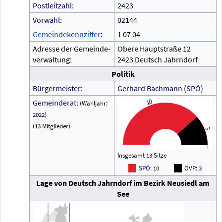
Postleitzahl
:
2423
Vorwahl
:
02144
Gemeindekennziffer
:
1
07
04
Adresse der Gemeinde-
Obere Hauptstraße 12
verwaltung:
2423 Deutsch Jahrndorf
Politik
Bürgermeister
:
Gerhard Bachmann
(
SPÖ
)
10
Gemeinderat
:
(Wahljahr:
2022
)
(13 Mitglieder)
3
Insgesamt 13 Sitze
SPÖ
: 10
ÖVP
: 3
Lage von Deutsch Jahrndorf im Bezirk Neusiedl am
See