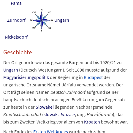
Pama
Zurndorf
Ungarn
Nickelsdorf
Geschichte
Der Ort gehörte wie das gesamte Burgenland bis 1920/21 zu
Ungarn
(Deutsch-Westungarn). Seit 1898 musste aufgrund der
Magyarisierungspolitik
der Regierung in
Budapest
der
ungarische Ortsname Német-Járfalu verwendet werden. Der
Ort trägt seinen Namen
Deutsch Jahrndorf
aufgrund seiner
hauptsächlich deutschsprachigen Bevölkerung, im Gegensatz
zur heute in der
Slowakei
liegenden Nachbargemeinde
Kroatisch Jahrndorf
(
slowak.
Jarovce
, ung.
Horvátjárfalu
), das
bis zum Zweiten Weltkrieg vor allem von
Kroaten
bewohnt war.
Nach Ende des
Ersten Weltkriegs
wurde nach zähen