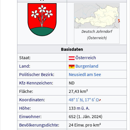
Deutsch Jahrndorf
(Österreich)
Basisdaten
Staat:
Österreich
Land
:
Burgenland
Politischer Bezirk
:
Neusiedl am See
Kfz-Kennzeichen
:
ND
Fläche:
27,43
km²
Koordinaten
:
48°
1′
N
,
17°
6′
O
Höhe
:
133
m
ü.
A.
Einwohner
:
652 (1.
Jän. 2024)
Bevölkerungsdichte
:
24 Einw. pro km²