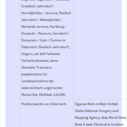
Croatisch Jahrndorf /
Horvátjárfalu / Jarovce, Deutsch
Jahrndorf / Németjárfalu /
Nemecké Jarovce, Karlburg /
Oroszvár / Rusovce, Sarndorf /
Dunacsún / Csún / Čunovo in
Österreich (Deutsch Jahrndorf),
Ungarn, ab 1947 teilweise
Tschechoslowakei, dann
Slowakei. Franzisco-
josephinische (3.)
Landesaufnahme der
österreichisch-ungarischen
Monarchie. Maßstab 1:25.000.
Positionskarte von Österreich
Eigenes Werk mittels: United
States National Imagery and
Mapping Agency data World Data
Base II data File:Austria location