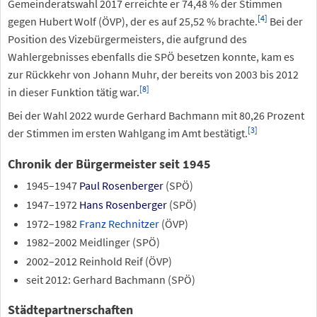
Gemeinderatswahl 2017 erreichte er 74,48
% der Stimmen
[
4
]
gegen Hubert Wolf (ÖVP), der es auf 25,52
% brachte.
Bei der
Position des Vizebürgermeisters, die aufgrund des
Wahlergebnisses ebenfalls die SPÖ besetzen konnte, kam es
zur Rückkehr von Johann Muhr, der bereits von 2003 bis 2012
[
8
]
in dieser Funktion tätig war.
Bei der Wahl 2022 wurde Gerhard Bachmann mit 80,26 Prozent
[
3
]
der Stimmen im ersten Wahlgang im Amt bestätigt.
Chronik der Bürgermeister seit 1945
1945–1947
Paul Rosenberger
(SPÖ)
1947–1972
Hans Rosenberger
(SPÖ)
1972–1982
Franz Rechnitzer
(ÖVP)
1982–2002 Meidlinger (SPÖ)
2002–2012 Reinhold Reif (ÖVP)
seit 2012: Gerhard Bachmann (SPÖ)
Städtepartnerschaften