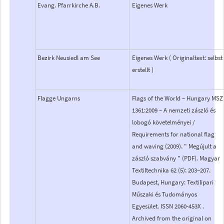
Evang. Pfarrkirche A.B.
Eigenes Werk
Bezirk Neusiedl am See
Eigenes Werk ( Originaltext: selbst
erstellt )
Flagge Ungarns
Flags of the World – Hungary MSZ
1361:2009 – A nemzeti zászló és
lobogó követelményei /
Requirements for national flag
and waving (2009). " Megújult a
zászló szabvány " (PDF). Magyar
Textiltechnika 62 (5): 203–207.
Budapest, Hungary: Textilipari
Műszaki és Tudományos
Egyesület. ISSN 2060-453X .
Archived from the original on