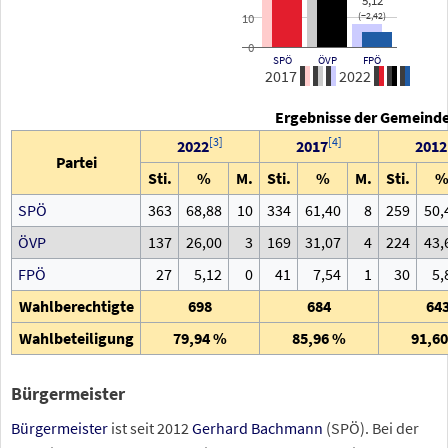
5,12
(−2,42)
10
0
SPÖ
ÖVP
FPÖ
2017
2022
Ergebnisse der Gemeinde
[
3
]
[
4
]
2022
2017
2012
Partei
Sti.
%
M.
Sti.
%
M.
Sti.
SPÖ
363
68,88
10
334
61,40
8
259
50,
ÖVP
137
26,00
3
169
31,07
4
224
43,
FPÖ
27
5,12
0
41
7,54
1
30
5,
Wahlberechtigte
698
684
64
Wahlbeteiligung
79,94
%
85,96
%
91,60
Bürgermeister
Bürgermeister
ist seit 2012
Gerhard Bachmann
(SPÖ). Bei der