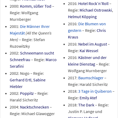
2016:
Hotel Rock’n’Roll
–
2000:
Komm, süßer Tod
–
Regie:
Michael Ostrowski
,
Regie: Wolfgang
Helmut Köpping
Murnberger
2016:
Die Blumen von
2001:
Die Männer Ihrer
gestern
– Regie:
Chris
Majestät
(All the Queen’s
Kraus
Men)
– Regie: Stefan
2016:
Nebel im August
–
Ruzowitzky
Regie:
Kai Wessel
2002:
Schneemann sucht
2016:
Kästner und der
Schneefrau
– Regie:
Marco
kleine Dienstag
– Regie:
Serafini
Wolfgang Murnberger
2002: Nogo – Regie:
2017:
Baumschlager
–
Gerhard Ertl
,
Sabine
Regie: Harald Sicheritz
Hiebler
2018:
3 Tage in Quiberon
–
2002:
Poppitz
– Regie:
Regie:
Emily Atef
Harald Sicheritz
2018:
The Dark
– Regie:
2004:
Nacktschnecken
–
Justin P. Lange und
Regie: Michael Glawogger
Klemens Hufnagl