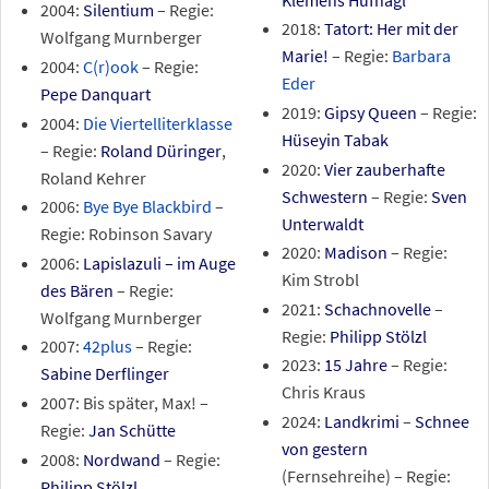
2004:
Silentium
– Regie:
2018:
Tatort: Her mit der
Wolfgang Murnberger
Marie!
– Regie:
Barbara
2004:
C(r)ook
– Regie:
Eder
Pepe Danquart
2019:
Gipsy Queen
– Regie:
2004:
Die Viertelliterklasse
Hüseyin Tabak
– Regie:
Roland Düringer
,
2020:
Vier zauberhafte
Roland Kehrer
Schwestern
– Regie:
Sven
2006:
Bye Bye Blackbird
–
Unterwaldt
Regie: Robinson Savary
2020:
Madison
– Regie:
2006:
Lapislazuli – im Auge
Kim Strobl
des Bären
– Regie:
2021:
Schachnovelle
–
Wolfgang Murnberger
Regie:
Philipp Stölzl
2007:
42plus
– Regie:
2023:
15 Jahre
– Regie:
Sabine Derflinger
Chris Kraus
2007: Bis später, Max! –
2024:
Landkrimi
–
Schnee
Regie:
Jan Schütte
von gestern
2008:
Nordwand
– Regie:
(Fernsehreihe) – Regie:
Philipp Stölzl