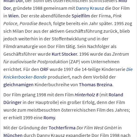
Milan Dor
, der Sohn des österreichischen Schriftstellers
Milo
Dor
, gründete 1988 gemeinsam mit
Danny Krausz
die Dor Film
in
Wien
. Der erste abendfüllende
Spielfilm
der Firma,
Pink
Palace, Paradise Beach,
folgte bereits ein Jahr später. 1995 zog
sich Milan Dor aus der aktiven Geschäftsführung zurück, blieb
jedoch weiterhin in der Stoffentwicklung und in der
Filmdramaturgie von Dor Film tätig. Sein Nachfolger als
Geschäftsführer wurde
Kurt Stocker
. 1996 wurde das
Zentrum
für audiovisuelle Postproduktion
(ZAP) vom Unternehmen
errichtet. Für den
ORF
wurde 1997 die 14-teilige Kinderserie
Die
Knickerbocker-Bande
produziert, nach dem Vorbild der
gleichnamigen
Kinderbuchreihe von
Thomas Brezina
.
Dor Film gelang 1998 mit dem Film
Hinterholz 8
(mit
Roland
Düringer
in der Hauptrolle) ein großer Erfolg, denn der Film
wurde zum meistbesuchten österreichischen Film des Jahres;
er erhielt 1999 eine
Romy
.
Mit der Gründung der
Tochterfirma
Dor Film West GmbH
in
München
durch Danny Krausz expandierte Dor Film 1998 nach