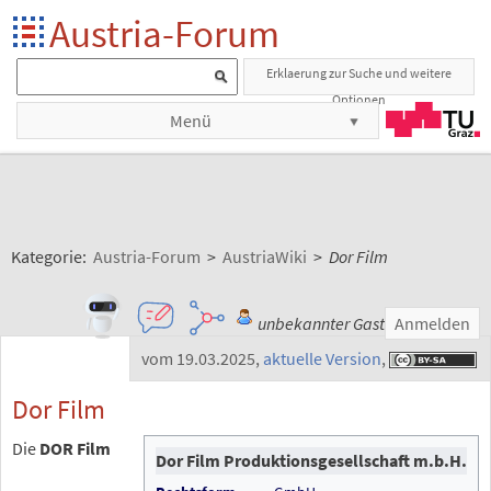
Austria-Forum
Erklaerung zur Suche und weitere
Optionen
Menü
Kategorie:
Austria-Forum
>
AustriaWiki
>
Dor Film
unbekannter Gast
Anmelden
vom 19.03.2025
,
aktuelle Version
,
Dor Film
Die
DOR Film
Dor Film Produktionsgesellschaft m.b.H.