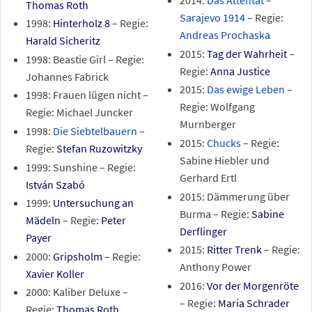
2014:
Das Attentat –
Thomas Roth
Sarajevo 1914
– Regie:
1998:
Hinterholz 8
– Regie:
Andreas Prochaska
Harald Sicheritz
2015:
Tag der Wahrheit
–
1998: Beastie Girl – Regie:
Regie:
Anna Justice
Johannes Fabrick
2015:
Das ewige Leben
–
1998: Frauen lügen nicht –
Regie: Wolfgang
Regie: Michael Juncker
Murnberger
1998:
Die Siebtelbauern
–
2015:
Chucks
– Regie:
Regie:
Stefan Ruzowitzky
Sabine Hiebler und
1999: Sunshine – Regie:
Gerhard Ertl
István Szabó
2015: Dämmerung über
1999:
Untersuchung an
Burma – Regie:
Sabine
Mädeln
– Regie:
Peter
Derflinger
Payer
2015:
Ritter Trenk
– Regie:
2000:
Gripsholm
– Regie:
Anthony Power
Xavier Koller
2016:
Vor der Morgenröte
2000: Kaliber Deluxe –
– Regie:
Maria Schrader
Regie:
Thomas Roth