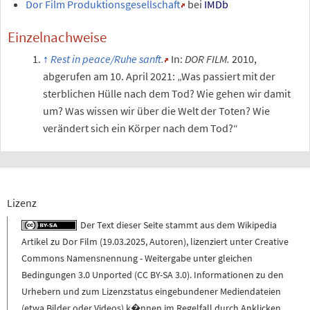
Dor Film Produktionsgesellschaft
bei
IMDb
Einzelnachweise
Rest in peace/Ruhe sanft.
In:
DOR FILM.
2010
,
abgerufen am 10.
April 2021
:
„Was passiert mit der
sterblichen Hülle nach dem Tod? Wie gehen wir damit
um? Was wissen wir über die Welt der Toten? Wie
verändert sich ein Körper nach dem Tod?“
Lizenz
Der Text dieser Seite stammt aus dem
Wikipedia
Artikel zu
Dor Film
(
19.03.2025
,
Autoren
), lizenziert unter
Creative
Commons Namensnennung - Weitergabe unter gleichen
Bedingungen 3.0 Unported (CC BY-SA 3.0)
. Informationen zu den
Urhebern und zum Lizenzstatus eingebundener Mediendateien
(etwa Bilder oder Videos) k�nnen im Regelfall durch Anklicken