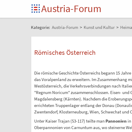
Austria-Forum
Kategorie:
Austria-Forum
>
Kunst und Kultur
>
Heima
Römisches Österreich
Die römische Geschichte Österreichs begann 15 Jahre 
das Voralpenland zu erweitern. Im Zusammenhang mit de
Westösterreich, die Verkehrsverbindungen nach Italien
"Regnum Noricum" zusammenschlossen. Eisen- und Go
Magdalensberg (Kärnten). Nachdem die Eroberungspoli
errichteten Truppenlager entlang der Donau (Donaulimes
Zwentendorf, Klosterneuburg, Wien, Schwechat und Ca
Unter Kaiser Trajan (53-117) teilte man
Pannonien
in
Oberpannonien von Carnuntum aus, wo steinerne Wehrm