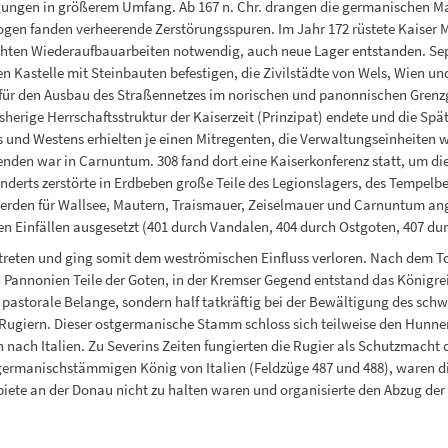
tigungen in größerem Umfang. Ab 167 n. Chr. drangen die germanischen
logen fanden verheerende Zerstörungsspuren. Im Jahr 172 rüstete Kaiser 
ten Wiederaufbauarbeiten notwendig, auch neue Lager entstanden. Sept
en Kastelle mit Steinbauten befestigen, die Zivilstädte von Wels, Wien
für den Ausbau des Straßennetzes im norischen und panonnischen Grenzge
sherige Herrschaftsstruktur der Kaiserzeit (Prinzipat) endete und die Spä
 und Westens erhielten je einen Mitregenten, die Verwaltungseinheiten wu
enden war in Carnuntum. 308 fand dort eine Kaiserkonferenz statt, um d
underts zerstörte in Erdbeben große Teile des Legionslagers, des Tempelb
werden für Wallsee, Mautern, Traismauer, Zeiselmauer und Carnuntum an
hen Einfällen ausgesetzt (401 durch Vandalen, 404 durch Ostgoten, 407 du
reten und ging somit dem weströmischen Einfluss verloren. Nach dem To
Pannonien Teile der Goten, in der Kremser Gegend entstand das Königreic
 pastorale Belange, sondern half tatkräftig bei der Bewältigung des sc
ugiern. Dieser ostgermanische Stamm schloss sich teilweise den Hunnen 
n nach Italien. Zu Severins Zeiten fungierten die Rugier als Schutzmach
germanischstämmigen König von Italien (Feldzüge 487 und 488), waren 
ebiete an der Donau nicht zu halten waren und organisierte den Abzug de