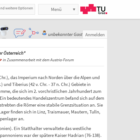
und weitere Optionen
Menü
unbekannter Gast
Anmelden
r Österreich"
in Zusammenarbeit mit dem Austria-Forum
. Chr.), das Imperium nach Norden über die Alpen und
d Tiberius (42 v. Chr. - 37 n. Chr.) Gebiete in
ämme, die sich im 2. vorchristlichen Jahrhundert zum
Ein bedeutendes Handelszentrum befand sich auf dem
rebten die Römer eine stabile Grenzsituation an. Sie
ager finden sich in Linz, Traismauer, Mautern, Tulln,
penlager an.
ien). Ein Statthalter verwaltete das westliche
pannoniens war der spätere Kaiser Hadrian (76-138).