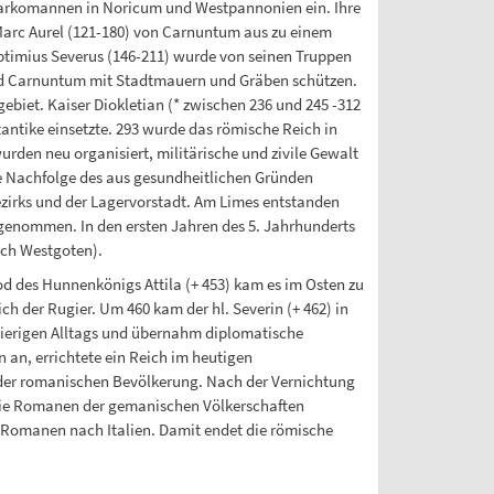
 Markomannen in Noricum und Westpannonien ein. Ihre
Marc Aurel (121-180) von Carnuntum aus zu einem
imius Severus (146-211) wurde von seinen Truppen
 und Carnuntum mit Stadtmauern und Gräben schützen.
biet. Kaiser Diokletian (* zwischen 236 und 245 -312
tantike einsetzte. 293 wurde das römische Reich in
rden neu organisiert, militärische und zivile Gewalt
ie Nachfolge des aus gesundheitlichen Gründen
ezirks und der Lagervorstadt. Am Limes entstanden
genommen. In den ersten Jahren des 5. Jahrhunderts
rch Westgoten).
d des Hunnenkönigs Attila (+ 453) kam es im Osten zu
h der Rugier. Um 460 kam der hl. Severin (+ 462) in
hwierigen Alltags und übernahm diplomatische
an, errichtete ein Reich im heutigen
t der romanischen Bevölkerung. Nach der Vernichtung
die Romanen der gemanischen Völkerschaften
r Romanen nach Italien. Damit endet die römische