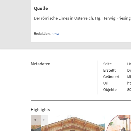
Quelle
Der römische Limes in Österreich. Hg. Herwig Friesinger
Redaktion:
hmw
Metadaten
Seite
H
Erstellt
Di
Geändert
Mi
Url
ht
Objekte
80
Highlights
<
>