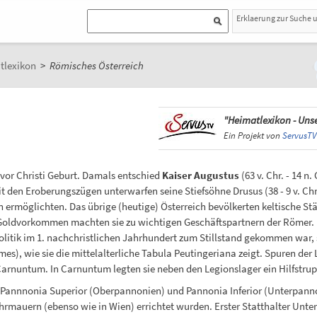
Erklaerung zur Suche 
tlexikon
>
Römisches Österreich
"Heimatlexikon - Unse
Ein Projekt von
ServusTV
vor Christi Geburt. Damals entschied
Kaiser Augustus
(63 v. Chr. - 14 n
n Eroberungszügen unterwarfen seine Stiefsöhne Drusus (38 - 9 v. Chr.) un
 ermöglichten. Das übrige (heutige) Österreich bevölkerten keltische St
ldvorkommen machten sie zu wichtigen Geschäftspartnern der Römer. 
tik im 1. nachchristlichen Jahrhundert zum Stillstand gekommen war, st
), wie sie die mittelalterliche Tabula Peutingeriana zeigt. Spuren der L
rnuntum. In Carnuntum legten sie neben den Legionslager ein Hilfstrup
 Pannnonia Superior (Oberpannonien) und Pannonia Inferior (Unterpannon
auern (ebenso wie in Wien) errichtet wurden. Erster Statthalter Unter