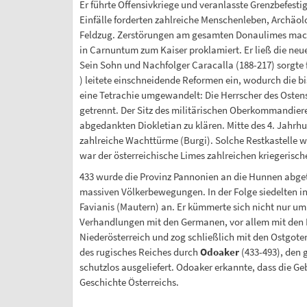
Er führte Offensivkriege und veranlasste Grenzbefes
Einfälle forderten zahlreiche Menschenleben, Archäo
Feldzug. Zerstörungen am gesamten Donaulimes mach
in Carnuntum zum Kaiser proklamiert. Er ließ die neu
Sein Sohn und Nachfolger Caracalla (188-217) sorgte 
) leitete einschneidende Reformen ein, wodurch die bi
eine Tetrachie umgewandelt: Die Herrscher des Ostens
getrennt. Der Sitz des militärischen Oberkommandier
abgedankten Diokletian zu klären. Mitte des 4. Jahrh
zahlreiche Wachttürme (Burgi). Solche Restkastelle 
war der österreichische Limes zahlreichen kriegerisc
433 wurde die Provinz Pannonien an die Hunnen abget
massiven Völkerbewegungen. In der Folge siedelten in 
Favianis (Mautern) an. Er kümmerte sich nicht nur um
Verhandlungen mit den Germanen, vor allem mit den R
Niederösterreich und zog schließlich mit den Ostgote
des rugisches Reiches durch
Odoaker
(433-493), den 
schutzlos ausgeliefert. Odoaker erkannte, dass die G
Geschichte Österreichs.