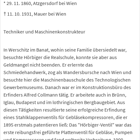
* 29. 11. 1860, Atzgersdorf bei Wien
† 11. 10. 1931, Mauer bei Wien
Techniker und Maschinenkonstrukteur
In Werschitz im Banat, wohin seine Familie übersiedelt war,
besuchte Hörbiger die Realschule, konnte sie aber aus
Geldmangel nicht beenden. Er erlernte das
Schmiedehandwerk, zog als Wandersbursche nach Wien und
besuchte hier die Maschinenbauschule des Technologischen
Gewerbemuseums. Danach war er im Konstruktionsbüro des
Erfinders Alfred Collmann tätig. Er arbeitete auch in Brünn,
Iglau, Budapest und im lothringischen Bergbaugebiet. Aus
diesen Tätigkeiten resultierte seine erfolgreiche Erfindung
eines Stahlklappenventils für Gebläsekompressoren, die er
1895 erstmals patentieren ließ: Das "Hörbiger-Ventil" war das
erste reibungsfrei geführte Plattenventil für Gebläse, Pumpen
und Kompressoren und fand weltweite Verbreitung. 1900