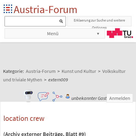
Austria-Forum
Erklaerung zur Suche und weitere
Optionen
Menü
Kategorie:
Austria-Forum
>
Kunst und Kultur
>
Volkskultur
und triviale Mythen
>
extern009
unbekannter Gast
Anmelden
location crew
(Archiv externer Beiträge, Blatt #9)