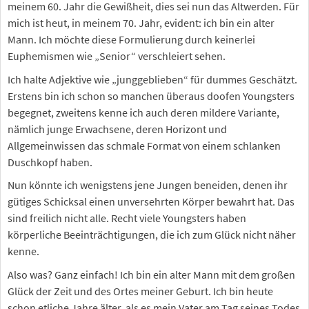
meinem 60. Jahr die Gewißheit, dies sei nun das Altwerden. Für
mich ist heut, in meinem 70. Jahr, evident: ich bin ein alter
Mann. Ich möchte diese Formulierung durch keinerlei
Euphemismen wie „Senior“ verschleiert sehen.
Ich halte Adjektive wie „junggeblieben“ für dummes Geschätzt.
Erstens bin ich schon so manchen überaus doofen Youngsters
begegnet, zweitens kenne ich auch deren mildere Variante,
nämlich junge Erwachsene, deren Horizont und
Allgemeinwissen das schmale Format von einem schlanken
Duschkopf haben.
Nun könnte ich wenigstens jene Jungen beneiden, denen ihr
gütiges Schicksal einen unversehrten Körper bewahrt hat. Das
sind freilich nicht alle. Recht viele Youngsters haben
körperliche Beeinträchtigungen, die ich zum Glück nicht näher
kenne.
Also was? Ganz einfach! Ich bin ein alter Mann mit dem großen
Glück der Zeit und des Ortes meiner Geburt. Ich bin heute
schon etliche Jahre älter, als es mein Vater am Tag seines Todes