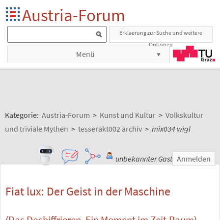
Austria-Forum
Erklaerung zur Suche und weitere
Optionen
Menü
Kategorie:
Austria-Forum
>
Kunst und Kultur
>
Volkskultur
und triviale Mythen
>
tesserakt002 archiv
>
mix034 wigl
unbekannter Gast
Anmelden
Fiat lux: Der Geist in der Maschine
(Das Dechiffrieren. Ein Moment im Zeit.Raum)