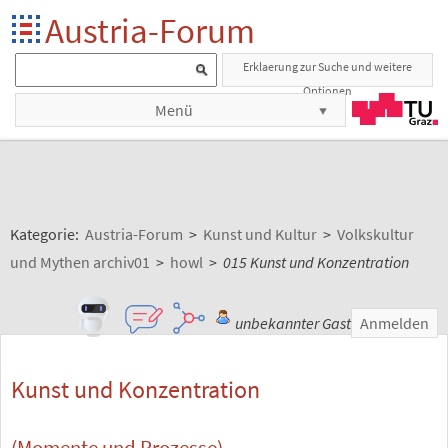
Austria-Forum
Erklaerung zur Suche und weitere
Optionen
Menü
Kategorie:
Austria-Forum
>
Kunst und Kultur
>
Volkskultur
und Mythen archiv01
>
howl
>
015 Kunst und Konzentration
unbekannter Gast
Anmelden
Kunst und Konzentration
(Momente und Prozesse)